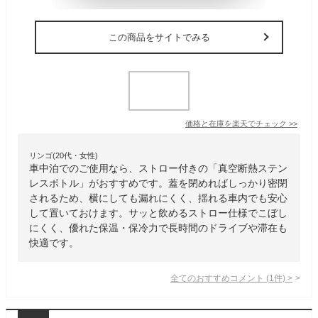
この商品をサイトでみる
価格と在庫を
楽天
でチェック
>>
リンゴ(20代・女性)
車中泊でのご使用なら、ストロー付きの「真空断熱ステン
レスボトル」がおすすめです。蓋を閉めればしっかり密閉
されるため、横にしても漏れにくく、揺れる車内でも安心
して置いておけます。サッと飲めるストロー仕様でこぼし
にくく、優れた保温・保冷力で長時間のドライブや滞在も
快適です。
全てのおすすめコメント
(
1
件)
>