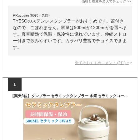
価格と在庫を
楽天
でチェック
>>
RRgypsies(60代・男性)
TYESOのステンレスタンブラーがおすすめです。蓋付き
なので、こぼれません。容量は900mlか1200mlかを選べま
す。真空断熱で保温・保冷性に優れています。伸縮ストロ
ー付きで飲みやすいです。カラバリ豊富でチョイスできま
す。
全てのおすすめコメント
(
2
件)
>
1
【楽天3位】タンブラー セラミックタンブラー 水筒 セラミックコーティング ストロー付き ボトル 蓋付き こぼれない 持ち運び 真空断熱 大容量 保温 保冷 軽量魔法瓶 水筒 保冷 316セラミック トラベルカップ 軽量 持ち運び