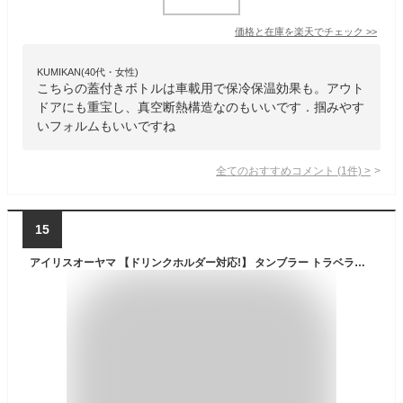
価格と在庫を
楽天
でチェック
>>
KUMIKAN(40代・女性)
こちらの蓋付きボトルは車載用で保冷保温効果も。アウト
ドアにも重宝し、真空断熱構造なのもいいです．掴みやす
いフォルムもいいですね
全てのおすすめコメント
(
1
件)
>
15
アイリスオーヤマ 【ドリンクホルダー対応!】 タンブラー トラベラーリッド付き 470ml ブラック 斜めにしてもこぼれないカフェ風ふた付き 運転中や持ち歩きにも安心 手にフィットするスリムタイプ 真空断熱 滑らかな口当たり設計 コンビニマグ 保温78℃以上,保冷6℃以下が1時間続く カフェデイズ CafeDays おしゃれ かわいい シンプルデザイン NCD-TLT470