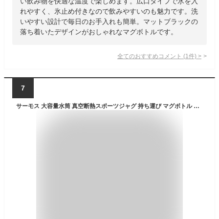
い飲み物を快適な温度で楽しめます。広口タイプで氷を入
れやすく、氷止め付きなので飲みやすいのも魅力です。洗
いやすい設計で毎日のお手入れも簡単。マットブラックの
落ち着いたデザインがおしゃれなマグボトルです。
全てのおすすめコメント
(
1
件)
>
7
サーモス 大容量水筒 真空断熱スポーツジャグ 持ち運び マグボトル 魔法瓶ケトル 保温 保冷 水筒 ステンレスボトル アウトドアフィルター付き ハンドル コップ付 ストラップ付き 直飲み 洗いやす ワンタッチ水分補給 水貯める容器 車中泊 キャンプ 取っ手付き 運動 屋外労働 サッカー 部活 (1600ML,ブラック)