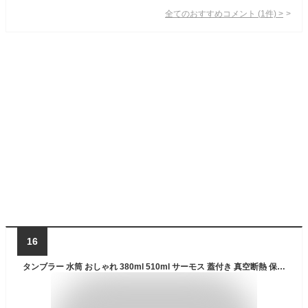
全てのおすすめコメント
(
1
件)
>
16
タンブラー 水筒 おしゃれ 380ml 510ml サーモス 蓋付き 真空断熱 保冷 保温 直飲み コーヒーカップ シンプル 持ち運び 持ち運び便利 父の日 プレゼント 白 黒 ホワイト ブラック 贈り物 学生 携帯便利