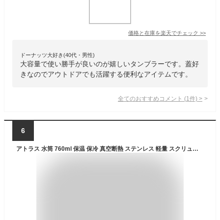
価格と在庫を
楽天
でチェック
>>
ドーナッツ大好き(40代・男性)
大容量で使い勝手が良いのが嬉しいタンブラーです。蓋好
きなのでアウトドアでも活躍する便利なアイテムです。
全てのおすすめコメント
(
1
件)
>
6
アトラス 水筒 760ml 保温 保冷 真空断熱 ステンレス 軽量 スクリューボトル マグボトル 氷止め付き 広口 洗いやすい スイッチマグ マットブラック 白湯 AS-761MBK