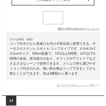
価格と在庫を
Amazon
でチェック
>>
ひろち(50代・女性)
コップ付きだから直接口を付けず衛生的に使用できる、サ
ーモスのステンレスボトル コップタイプです。6.5×6.5×2
3.5cmサイズ、500ml容量で、74℃以上6時間、10℃以下6
時間の保温、保冷能力があり、オフィスやアウトドアなど
さまざまなシーンで使用できます。スリムで持ち運びやす
くコップ付きのため、熱い飲み物はコップで冷ましてから
飲むことができます。色は4種類から選べます。
全てのおすすめコメント
(
1
件)
>
14