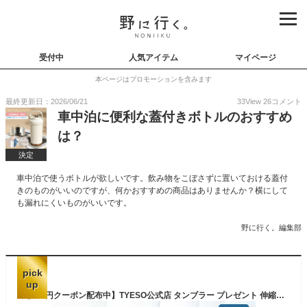
受付中
人気アイテム
マイページ
本ページはプロモーションを含みます
最終更新日：2026/06/21
33
View
26
コメント
車中泊に便利な蓋付きボトルのおすすめ
は？
決定
車中泊で使うボトルが欲しいです。飲み物をこぼさずに置いておける蓋付
きのものがいいのですが、何かおすすめの商品はありませんか？横にして
も漏れにくいものがいいです。
野に行く。編集部
pick
up
【500円クーポン配布中】TYESO公式店 タンブラー プレゼント 伸縮ストロー付き 蓋付き 大容量 ステンレス 二重構造 真空断熱 保温 保冷 おしゃれ ドライブ 車 900ml 1200ml 1L 1リットル結露しない コーヒータンブラー マグボトル ウォーターボトル 補水対策