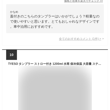
価格と在庫を
楽天
でチェック
>>
かなめ
蓋付きのこちらのタンブラーはいかがでしょう？軽量なの
で使いやすいと思います。とてもおしゃれなデザインです
。車中泊用におすすめです。
全てのおすすめコメント
(
1
件)
>
10
TYESO タンブラー ストロー付き 1200ml 水筒 保冷保温 大容量 ステンレスボトル 蓋付き こぼれない ウォーターボトル 持ち運び 取っ手付 真空断熱 二重構造 広口 直飲み 漏れない アウトドア おしゃれ オニキスブラック KT01-01026-209