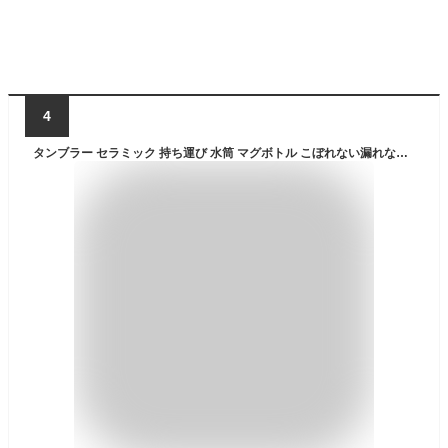
4
タンブラー セラミック 持ち運び 水筒 マグボトル こぼれない漏れない750ml 3WAY直飲みストロー付きタンブラー蓋付き 真空断熱保温保冷 セラミックタン