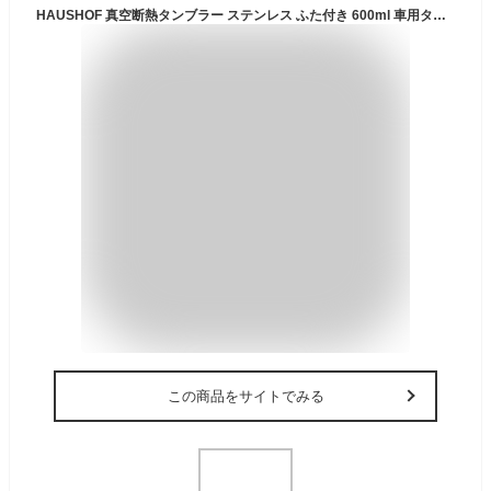
HAUSHOF 真空断熱タンブラー ステンレス ふた付き 600ml 車用タンブラー コーヒーカップ 水筒 マグボトル ステンレスコップ コンビニマグ 保温保冷 車載用 アウトドア用 釣り 遠足登山 キャンプ バーベキュー ブラック
この商品をサイトでみる