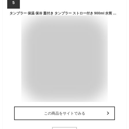
5
タンブラー 保温 保冷 蓋付き タンブラー ストロー付き 900ml 水筒 直飲み ストロー飲み ステンレスタンブラー ステンレスボトル ビール マグボトル コーヒーカップ オフィス アウトドア大容量 ウォーターボトル 持ち運び 漏れ防止
この商品をサイトでみる