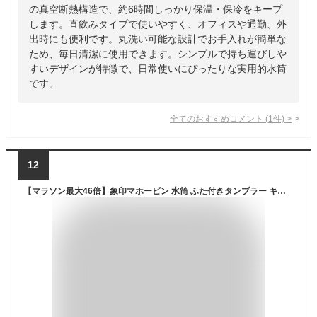
の真空断熱構造で、約6時間しっかり保温・保冷をキープ
します。直飲みタイプで使いやすく、オフィスや通勤、外
出時にも便利です。丸洗い可能な設計でお手入れが簡単な
ため、毎日清潔に使用できます。シンプルで持ち運びしや
すいデザインが特徴で、日常使いにぴったりな実用的水筒
です。
全てのおすすめコメント
(
1
件)
>
12
【マラソン最大46倍】象印マホービン 水筒 ふた付きタンブラー キャリータンブラー 持ち運び可能 シームレスせん フリップタイプ 300ml シナモンベージュ ふたと