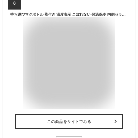
8
持ち運びマグボトル 蓋付き 温度表示 こぼれない 保温保冷 内側セラミック層 コーヒーマッグ 真空断熱 二重構造 500ml コップ水筒 直飲み 保温マグ フタ付き マグボトル 温度表示 プレゼント用 ビジネス用 男女兼用 2色 セラミック層
この商品をサイトでみる