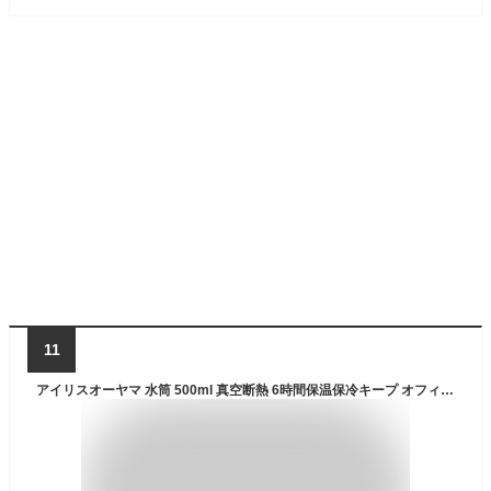
11
アイリスオーヤマ 水筒 500ml 真空断熱 6時間保温保冷キープ オフィスで使いやすい 直飲み 丸洗い出来てお手入れラクラク ステンレスマグボトル SKB-S500 グレー