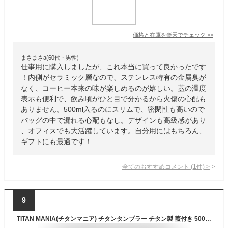
価格と在庫を
楽天
でチェック
>>
まさまさa(60代・男性)
仕事用に購入しましたが、これ本当に買って良かったです
！内側がセラミック層なので、ステンレス特有の金属臭が
なく、コーヒー本来の味が楽しめるのが嬉しい。蓋の温度
表示も便利で、飲み頃がひと目で分かるから火傷の心配も
ありません。500ml入るのにスリムで、密閉性も高いので
バッグの中で漏れる心配もなし。デザインも高級感があり
、オフィスでも大活躍しています。自分用にはもちろん、
ギフトにも最適です！
全てのおすすめコメント
(
1
件)
>
9
TITAN MANIA(チタンマニア) チタンタンブラー チタン製 蓋付き 500ml 持ち運び 軽量 頑丈 真空断熱 カップ 保温保冷 おしゃれ 密閉 コップ 水筒 サビない 結晶模様 アウトドア キャンプ ソロキャンプ アウトドア用品 キャンプ用品