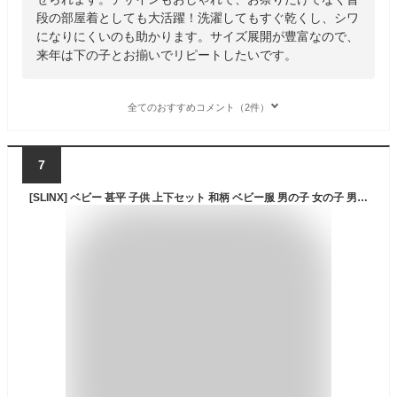
段の部屋着としても大活躍！洗濯してもすぐ乾くし、シワ
になりにくいのも助かります。サイズ展開が豊富なので、
来年は下の子とお揃いでリピートしたいです。
全てのおすすめコメント（2件）
7
[SLINX] ベビー 甚平 子供 上下セット 和柄 ベビー服 男の子 女の子 男児 女児 じんべい 花火大会 夏祭り夏 お盆休み 夏休み セットアップ 涼しい 部屋着 パジャマ HF03 (鱗柄, 130)