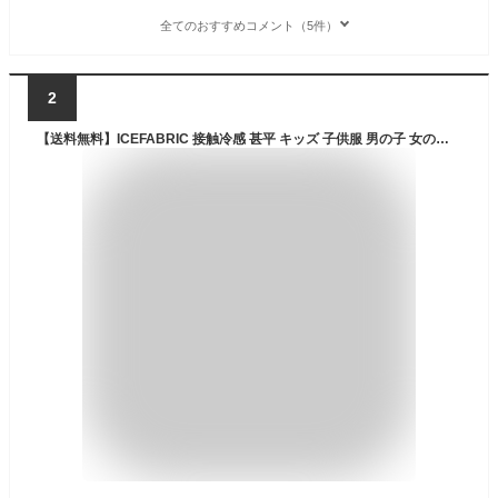
全てのおすすめコメント（5件）
2
【送料無料】ICEFABRIC 接触冷感 甚平 キッズ 子供服 男の子 女の子 綿タッチ おしゃれ お祭り 浴衣 和服 和装 無地 花柄 ジンベイ こども 子供用 子ども セットアップ 上下セット 部屋着 ジュニア 夏物 夏服 110cm 120cm 130cm 140cm 150cm 160cm「934-30.935-00.935-01」