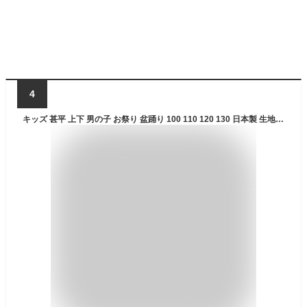
4
キッズ 甚平 上下 男の子 お祭り 盆踊り 100 110 120 130 日本製 生地 可愛い 和柄 くろわっさんすべべ 北欧 花火 浴衣 スイカ 恐竜 電車 男児 子供 綿100% 夏 プレゼント 人気 夏休み 保育園 幼稚園 小学