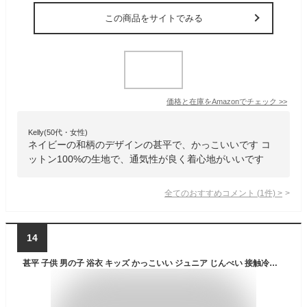
この商品をサイトでみる
価格と在庫を
Amazon
でチェック
>>
Kelly(50代・女性)
ネイビーの和柄のデザインの甚平で、かっこいいです コ
ットン100%の生地で、通気性が良く着心地がいいです
全てのおすすめコメント
(
1
件)
>
14
甚平 子供 男の子 浴衣 キッズ かっこいい ジュニア じんべい 接触冷感 花火大会 夏祭り 甚平スーツ セットアップ 和服 ストライプ 柄 綿 祭り シンプル 白 黒 モノトーン こども 子ども 部屋着 パジャマ 110 120 130 140 150 160 cm