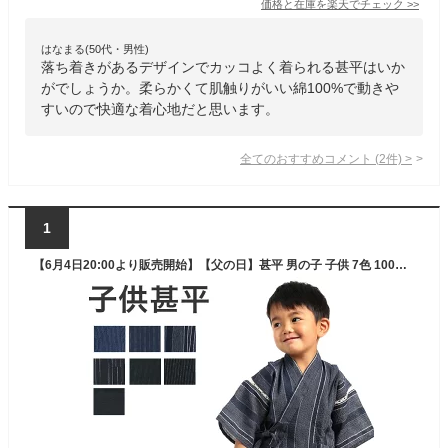
価格と在庫を
楽天
でチェック
>>
はなまる(50代・男性)
落ち着きがあるデザインでカッコよく着られる甚平はいか
がでしょうか。柔らかくて肌触りがいい綿100%で動きや
すいので快適な着心地だと思います。
全てのおすすめコメント
(
2
件)
>
1
【6月4日20:00より販売開始】【父の日】甚平 男の子 子供 7色 100〜150cm H8-9210【メール便送料無料】