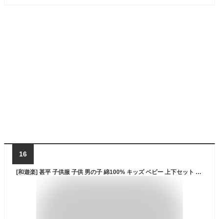
16
[和遊楽] 甚平 子供服 子供 男の子 綿100% キッズ ベビー 上下セット 90 100 110 120 祭 浴衣2点セット (竜と雲 C-3青緑, 90cm)