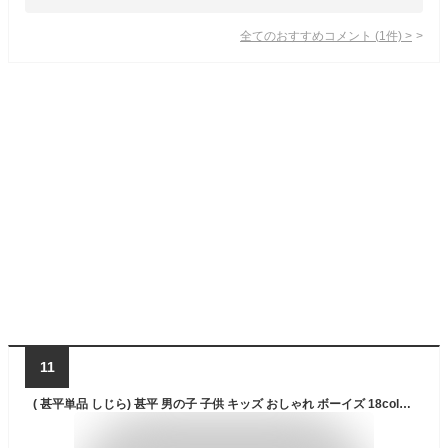
全てのおすすめコメント
(
1
件)
>
11
( 甚平単品 しじら) 甚平 男の子 子供 キッズ おしゃれ ボーイズ 18colors 110/120/130/140/150(rg)