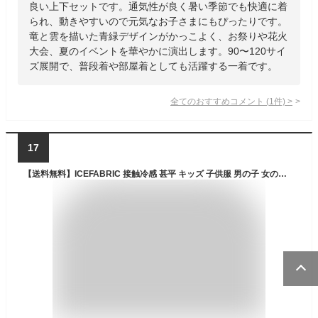
良い上下セットです。通気性が良く暑い季節でも快適に着
られ、動きやすいので元気なお子さまにもぴったりです。
竜と雲を描いた青緑デザインがかっこよく、お祭りや花火
大会、夏のイベントを華やかに演出します。90〜120サイ
ズ展開で、普段着や部屋着としても活躍する一着です。
全てのおすすめコメント
(
1
件)
>
17
【送料無料】ICEFABRIC 接触冷感 甚平 キッズ 子供服 男の子 女の子 綿タッチ おしゃれ お祭り 浴衣 和服 和装 ジンベイ こども 子供用 子ども セットアップ 上下セット 部屋着 ジュニア 夏物 夏服 110cm 120cm 130cm 140cm 150cm 160cm「935-00」