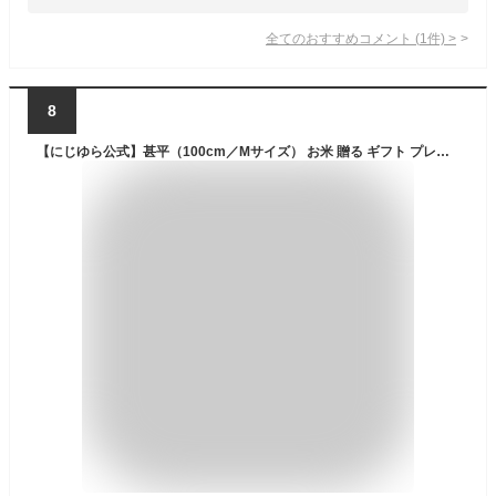
全てのおすすめコメント
(
1
件)
>
8
【にじゆら公式】甚平（100cm／Mサイズ） お米 贈る ギフト プレゼント 夏 祭り 出産祝い 子供服 キッズ 晒 綿100％ てぬぐい 手拭い 日本 和 送料無料 伝統工芸品