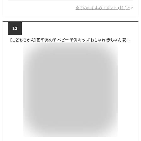
全てのおすすめコメント
(
1
件)
>
13
[こどもじかん] 甚平 男の子 ベビー 子供 キッズ おしゃれ 赤ちゃん 花火大会 夏祭り 七夕 子供用 夕涼み会 コットン 綿100% 日本製 生地 和柄 XYZ(和柄家紋ネイビー 80cm)