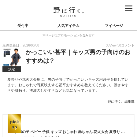
受付中
人気アイテム
マイページ
本ページはプロモーションを含みます
最終更新日：2026/06/08
33
View
30
コメント
かっこいい甚平｜キッズ男の子向けのお
すすめは？
決定
夏祭りや花火大会用に、男の子向けでかっこいいキッズ用甚平を探してい
ます。おしゃれで写真映えする甚平おすすめを教えてください。動きやす
さや肌触り、洗濯のしやすさなども気になっています。
野に行く。編集部
pick
up
甚平 男の子 ベビー 子供 キッズ おしゃれ 赤ちゃん 花火大会 夏祭り 七夕 子供用 夕涼み会 80cm 90cm 95cm 浴衣 夏 コットン 綿100% 日本製 生地 女の子 和柄 花火 矢絣 水玉 龍 パジャマ 部屋着 海外土産 東商店