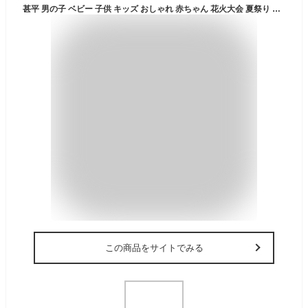
甚平 男の子 ベビー 子供 キッズ おしゃれ 赤ちゃん 花火大会 夏祭り 七夕 子供用 夕涼み会 80cm 90cm 95cm 浴衣 夏 コットン 綿100% 日本製 生地 女の子 和柄 花火 矢絣 水玉 龍 パジャマ 部屋着 海外土産 東商店
この商品をサイトでみる