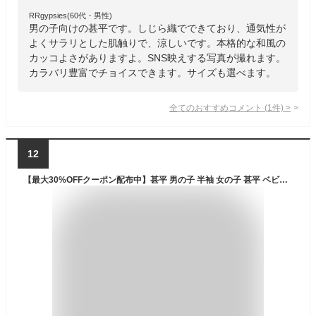
RRgypsies(60代・男性)
男の子向けの甚平です。しじら織でできており、通気性が
よくサラリとした肌触りで、涼しいです。本格的な和風の
カッコよさがありますよ。SNS映えする写真が撮れます。
カラバリ豊富でチョイスできます。サイズも選べます。
全てのおすすめコメント
(
1
件)
>
12
【最大30%OFFクーポン配布中】甚平 男の子 半袖 女の子 甚平 ベビー 赤ちゃん 男児 女児 セットアップ 甚平スーツ 日本製生地 コットン 綿100％ 子供 キッズ 80cm 90cm 95cm パジャマ ルームウェア 花火大会 夕涼み 和柄 和服 お祝い プレゼント