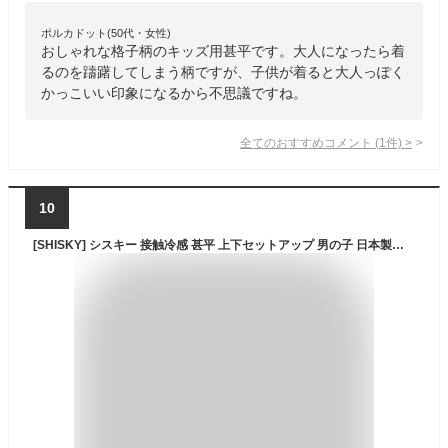
ポルカドット(50代・女性)
おしゃれな格子柄のキッズ用甚平です。大人になったら着
るのを躊躇してしまう柄ですが、子供が着ると大人っぽく
かっこいい印象になるから不思議ですね。
全てのおすすめコメント
(
1
件)
>
10
[SHISKY] シスキー 接触冷感 甚平 上下セットアップ 男の子 日本製生地使用 おしゃれ 浴衣 キッズ ジュニア 夏 和服 お祭り 子供甚平 半袖 半ズボン 150cm 934-30【12-1】 かすれネイビー