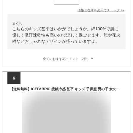
価格と在庫を
楽天
でチェック
>>
まくち
こちらのキッズ甚平はいかがでしょうか。綿100%で肌に
優しく吸汗速乾性も高いので涼しく過ごせます。龍や花火
柄などおしゃれなデザインが揃っていますよ。
全てのおすすめコメント（2件）
6
【送料無料】ICEFABRIC 接触冷感 甚平 キッズ 子供服 男の子 女の子 綿タッチ おしゃれ お祭り 浴衣 和服 和装 無地 花柄 ジンベイ こども 子供用 子ども セットアップ 上下セット 部屋着 ジュニア 夏物 夏服 110cm 120cm 130cm 140cm 150cm 160cm「934-30.935-00.935-01」