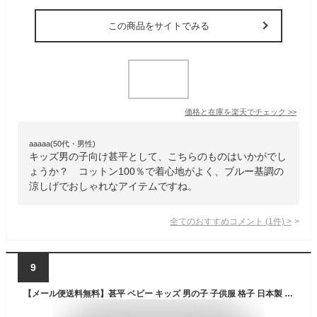
この商品をサイトでみる
価格と在庫を
楽天
でチェック
>>
aaaaa(50代・男性)
キッズ男の子向け甚平として、こちらのものはいかがでし
ょうか？ コットン100％で着心地がよく、ブルー基調の
涼しげでおしゃれなアイテムですね。
全てのおすすめコメント
(
1
件)
>
9
【メール便送料無料】甚平 ベビー キッズ 男の子 子供服 格子 日本製 生地 上下 セット 綿100％☆全2色