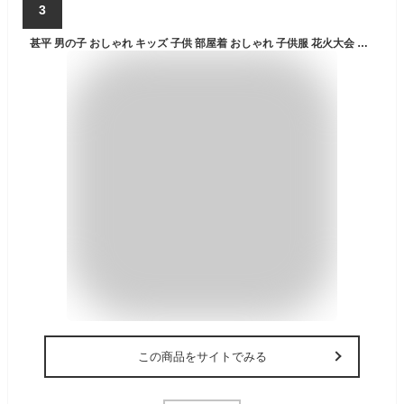
3
甚平 男の子 おしゃれ キッズ 子供 部屋着 おしゃれ 子供服 花火大会 子供用 夏祭り 夕涼み会 七夕 80cm 90cm 95cm 100cm 110cm 120cm 130cm 140cm 150cm 160cm 綿100% コットン 日本製生地 花火 龍 車 富士山 電車 パジャマ 誕生日 浴衣 夏
この商品をサイトでみる