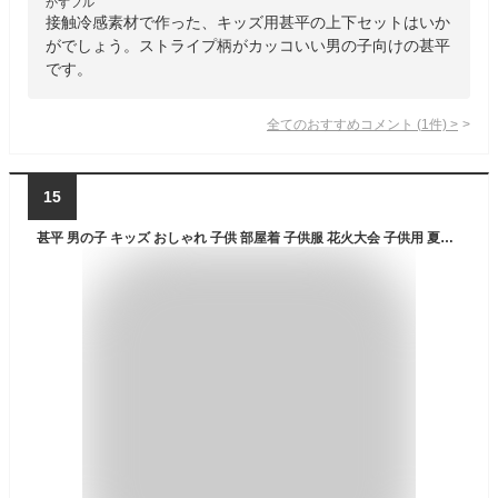
かずフル
接触冷感素材で作った、キッズ用甚平の上下セットはいか
がでしょう。ストライプ柄がカッコいい男の子向けの甚平
です。
全てのおすすめコメント
(
1
件)
>
15
甚平 男の子 キッズ おしゃれ 子供 部屋着 子供服 花火大会 子供用 夏祭り 夕涼み会 七夕 100cm 110cm 120cm 130cm 綿100% コットン 日本製生地 和柄 恐竜 花火 くじら かぶと虫 黒 白 ブルー パジャマ 浴衣 夏 誕生日 甚兵衛 海外土産