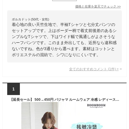
価格と在庫を
楽天
でチェック
>>
ポルカドット(50代・女性)
着心地の良い天竺生地で、半袖Tシャツと七分丈パンツの
セットアップです。上はボーダー柄で着丈前後差のあるシ
ンプルなTシャツで、下はワイド幅で風通しがよさそうな
ハーフパンツです。このまま外出しても、近所なら違和感
ないですね。色が3通りから選べます。素材はコットンと
ポリエステルの混紡で、シワになりにくいです。
全てのおすすめコメント
(
1
件)
>
1
【延長セール】 500→450円 パジャマ ルームウェア 冷感 レディース 半袖 夏 薄め FREE フリーサイズ 上下セット セットアップ 冷感パジャマルームウェア アイスシルク アイス素材 アイスパジャマ 夏用パジャマ 涼しい 無地 通気性 かわいい