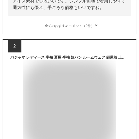
アイス素材で心地いいです。シンプル無地で着用しやすく
通気性にも優れ、手ごろな価格もいいですね。
全てのおすすめコメント（2件）
2
パジャマ レディース 半袖 夏用 半袖 短パン ルームウェア 部屋着 上下セット 上下組 夏 パジャマ 半袖Tシャツ カットソー ショートパンツ 接触冷感 ひんやり 涼しい 快適 上品 メロー メロウ レディース パジャマ 天然素材 送料無料