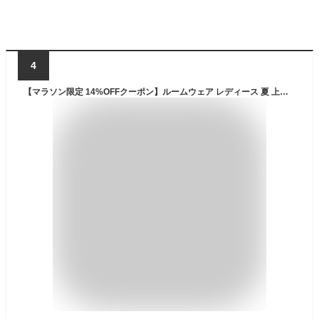
4
【マラソン限定 14%OFFクーポン】ルームウェア レディース 夏 上下 リブ 薄手 ゆったり 大きいサイズ 涼感 半袖 長袖 Tシャツ ショートパンツ 短パン ロングパンツ 半ズボン ズボン パジャマ 伸縮性 通気性 ソフト 柔らかい 部屋着 夏用 女性 在宅 おしゃれ かわいい