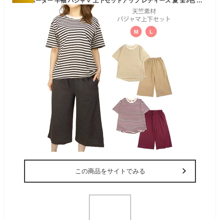
天竺 ボーダー 半袖 パジャマ 上下セットアップ レディース 夏 全3色 M L ルームウエア 570420A-1 プルオーバー Uネック 丸首 七分丈パンツ ズボン 部屋着 寝間着 女性 婦人 大人 シンプル 横縞 茶 赤 ブラウン ベージュ ワイン
この商品をサイトでみる