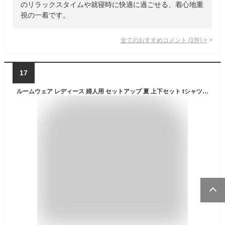
のリラックスタイムや就寝時に快適に過ごせる、着心地重
視の一着です。
全てのおすすめコメント
(
1
件)
>
17
ルームウェア レディース 婦人用 セットアップ 夏 上下セット tシャツ 半袖 無地 部屋着 楽ちん パジャマ オーバーサイズ 2点セット冷感 部屋着 上下セット ルームウェア 前と後ろ ポケット付き アイスシルク 大きいサイズ 太め ウエストゴム 涼しい 可愛い 通気性 柔らかい