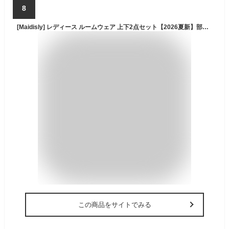
8
[Maidisly] レディース ルームウェア 上下2点セット【2026夏新】部屋着 レディース 上下セット 半袖 トップス ショートパンツ パジャマ 半袖 薄手 快適 カジュアル 大きいサイズ おしゃれ 可愛い 着痩せ 日常 春夏秋向け カットソー グレー M
この商品をサイトでみる