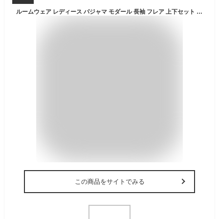
ルームウェア レディース パジャマ モダール 長袖 フレア 上下セット セットアップ 春 夏 秋 冬 腹巻き 部屋着 新生活 柔らかい 大きいサイズ 肌にやさしい 快適 ゆったり ゆるめ ストレスフリー 口コミ 休養 リラックス 冬タイプ
この商品をサイトでみる