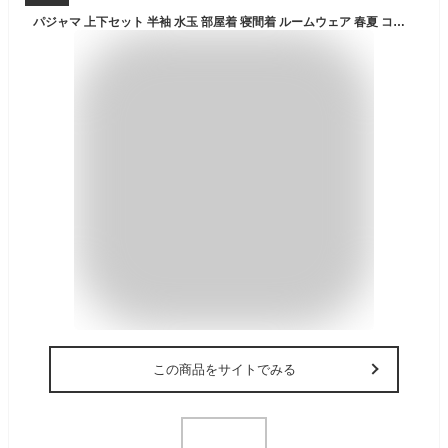
パジャマ 上下セット 半袖 水玉 部屋着 寝間着 ルームウェア 春夏 コットン 女性 かわいい 大きいサイズ 4L レディース 誕生日 ギフト 結婚祝い プレゼント ホワイト ブルー dh010n1n1f4
この商品をサイトでみる