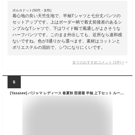
ポルカドット(50代・女性)
着心地の良い天竺生地で、半袖Tシャツと七分丈パンツの
セットアップです。上はボーダー柄で着丈前後差のあるシ
ンプルなTシャツで、下はワイド幅で風通しがよさそうな
ハーフパンツです。このまま外出しても、近所なら違和感
ないですね。色が3通りから選べます。素材はコットンと
ポリエステルの混紡で、シワになりにくいです。
全てのおすすめコメント
(
1
件)
>
6
[Yasasee] パジャマ レディース 春夏秋 部屋着 半袖 上下セット ルームウエア 快適 ゆったり 柔らかい M-2XL