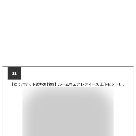
11
【ゆうパケット送料無料99】ルームウェア レディース 上下セット tシャツ 半袖 部屋着 パンツ 春 夏 ルームパンツ 可愛い おしゃれ 7分丈 アニマル 動物 柄 シマエナガ パンダ シロクマ ネコ セットアップ パジャマ 薄手 カジュアル M-L