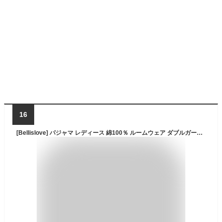
16
[Bellislove] パジャマ レディース 綿100％ ルームウェア ダブルガーゼ 長袖 上下セット Vネック おしゃれ 肌に優しい 部屋着 吸汗 通気 母の日 プレゼント 春 夏 秋