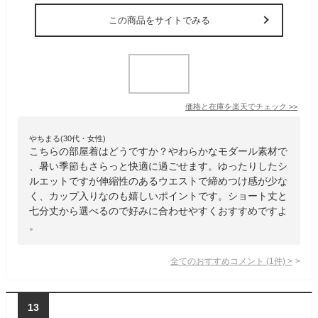
この商品をサイトでみる
価格と在庫を
楽天
でチェック
>>
やちまる(30代・女性)
こちらの部屋着はどうですか？やわらかなモダール素材で
、暑い季節もさらっと快適に過ごせます。ゆったりしたシ
ルエットですが伸縮性のあるウエストで締めつけ感が少な
く、カップ入りなのも嬉しいポイントです。ショート丈と
七分丈から選べるので好みに合わせやすくおすすめですよ
。
全てのおすすめコメント
(
1
件)
>
13