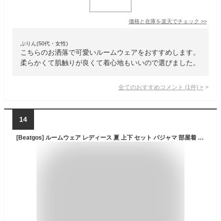
価格と在庫を
楽天
でチェック
>>
ぷりん(50代・女性)
こちらのお洒落で可愛いルームウェアをおすすめします。
柔らかくて肌触りが良くて着心地もいいので選びました。
全てのおすすめコメント
(
1
件)
>
14
[Beatgos] ルームウェア レディース 夏 上下 セット パジャマ 部屋着 綿95％ ゆったり 5分袖 七分丈 ポケット付き (YS05 パープル XL)