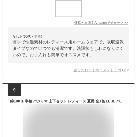
価格と在庫を
Amazon
でチェック
>>
なしお(50代・男性)
薄手で快適素材のレディース用ルームウェアで、吸収速乾
タイプなのでいつでも清潔です。洗濯後もしわになりにく
いので、お手入れも簡単でオススメです。
全てのおすすめコメント
(
1
件)
>
9
綿100％ 半袖 パジャマ 上下セット レディース 夏用 全3色 LL 3L パジャマ ルームウエア 綿 コットン 560205L-5 天竺 プルオーバー Uネック 丸首 七分丈パンツ ズボン 女性 婦人 ブルー レッド サックス ベージュ ワイン 大きいサイズ