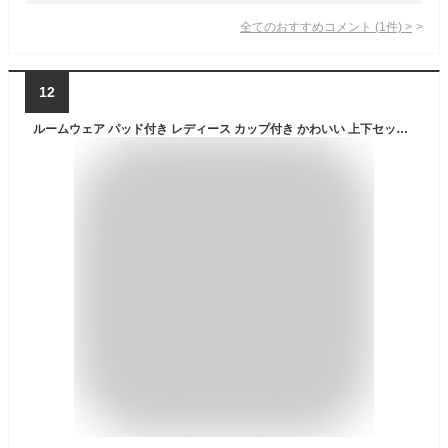
全てのおすすめコメント
(
1
件)
>
12
ルームウェア パッド付き レディース カップ付き かわいい 上下セット 夏 ショートパンツ 七分丈パンツ 可愛い コットン ルームウェア 半袖 部屋着 大人 体型カバー やわらか 涼しい お洒落 パジャマ 誕生日 ギフト 結婚祝い プレゼント きれいめ 水色 ピンク bi033zezet2