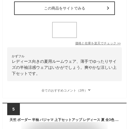
この商品をサイトでみる
価格と在庫を
楽天
でチェック
>>
かずフル
レディース向きの夏用ルームウェア、薄手でゆったりサイ
ズの半袖涼感ウェアはいかがでしょう。爽やかな涼しい上
下セットです。
全てのおすすめコメント（2件）
5
天竺 ボーダー 半袖 パジャマ 上下セットアップ レディース 夏 全3色 M L ルームウエア 570420A-1 プルオーバー Uネック 丸首 七分丈パンツ ズボン 部屋着 寝間着 女性 婦人 大人 シンプル 横縞 茶 赤 ブラウン ベージュ ワイン