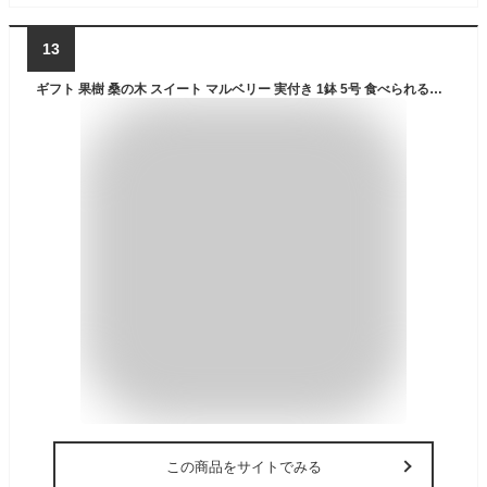
13
ギフト 果樹 桑の木 スイート マルベリー 実付き 1鉢 5号 食べられる植物 鉢植え【お届け中 送料無料】Moraceae Morus 収穫できる木 家庭菜園 初心者向け 長く楽しめる果物 庭木 クワの実 美容 健康 mom2026
この商品をサイトでみる