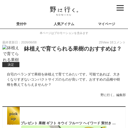
受付中
人気アイテム
マイページ
本ページはプロモーションを含みます
最終更新日：2026/06/08
25
View
18
コメント
鉢植えで育てられる果樹のおすすめは？
決定
自宅のベランダで果樹を鉢植えで育ててみたいです。可能であれば、大き
くなりすぎないコンパクトサイズのものが良いです。おすすめの品種や樹
種を教えてもらえませんか？
野に行く。編集部
pick
up
父の日 プレゼント 果樹 ギフト キウイ フルーツ ヘイワード 実付き 雄木＆雌木 2鉢セット 5号 果樹 鉢植え【父の日期間6月10日〜6月15日 地域限定送料無料】60代 70代 80代 お父さん 義父 果物 誕生日 果実 父 祖父 贈り物 記念樹 花 fd2025【P2 6/4〜11】