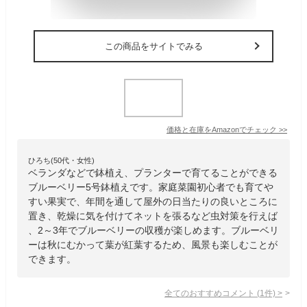
この商品をサイトでみる
価格と在庫を
Amazon
でチェック
>>
ひろち(50代・女性)
ベランダなどで鉢植え、プランターで育てることができる
ブルーベリー5号鉢植えです。家庭菜園初心者でも育てや
すい果実で、年間を通して屋外の日当たりの良いところに
置き、乾燥に気を付けてネットを張るなど虫対策を行えば
、2～3年でブルーベリーの収穫が楽しめます。ブルーベリ
ーは秋にむかって葉が紅葉するため、風景も楽しむことが
できます。
全てのおすすめコメント
(
1
件)
>