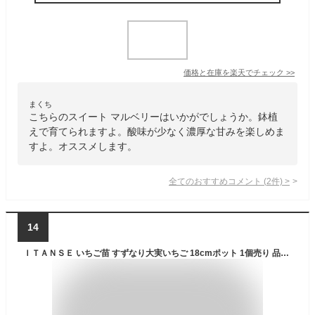
価格と在庫を
楽天
でチェック
>>
まくち
こちらのスイート マルベリーはいかがでしょうか。鉢植
えで育てられますよ。酸味が少なく濃厚な甘みを楽しめま
すよ。オススメします。
全てのおすすめコメント
(
2
件)
>
14
ＩＴＡＮＳＥ いちご苗 すずなり大実いちご 18cmポット 1個売り 品種で選べる野菜苗 自社農場でスクスク育った大株です すずなりいちご に大実タイプ新登場 四季成り性で収穫期間が長く高糖度で 家庭菜園でもしっかりとれる