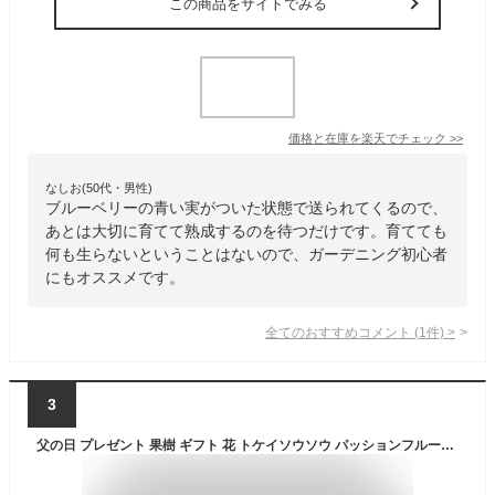
この商品をサイトでみる
価格と在庫を
楽天
でチェック
>>
なしお(50代・男性)
ブルーベリーの青い実がついた状態で送られてくるので、
あとは大切に育てて熟成するのを待つだけです。育てても
何も生らないということはないので、ガーデニング初心者
にもオススメです。
全てのおすすめコメント
(
1
件)
>
3
父の日 プレゼント 果樹 ギフト 花 トケイソウソウ パッションフルーツ 5号 1鉢 鉢植え【即納or父の日期間6月16日〜6月21日 送料無料】時計草 果物 果物 果樹鉢 植物 記念樹 贈り物 花 自給自足ギフト mom2026