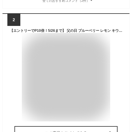
全てのおすすめコメント（2件）
2
【エントリーでP10倍！5/26まで】 父の日 ブルーベリー レモン キウイ 花 鉢植え 父の日ギフト ブルーベリー鉢植え レモンの木 苗 鉢 フルーツ ギフト プレゼント 実付き 花鉢 苗 果物 果樹 果樹鉢 ブルーベリーの木 キウイの木 東北〜関西 送料無料