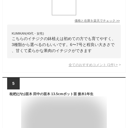
価格と在庫を
楽天
でチェック
>>
KUMIKAN(40代・女性)
こちらのイチジクの鉢植えは初めての方でも育てやすく、
3種類から選べるのもいいです。6〜7号と程良い大きさで
、甘くて柔らかな果肉のイチジクができます
全てのおすすめコメント
(
1
件)
>
5
枇杷(びわ)苗木 田中の苗木 13.5cmポット苗 接木1年生