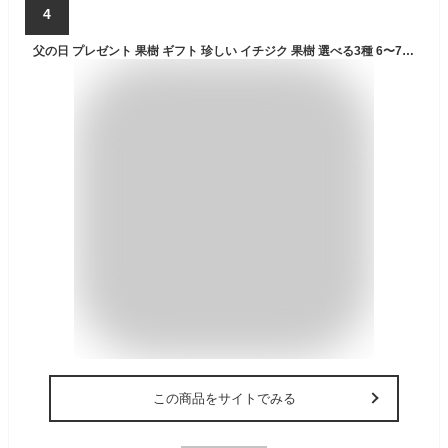
4
父の日 プレゼント 果樹 ギフト 珍しい イチジク 果樹 選べる3種 6〜7号 鉢植え【父の日期間6月16日〜6月21日 地域限定送料無料】白イチジク ホワイトスキア バローネ 60代 70代 80代 鉢 義父 父 お父さん 木 いちじく 無花果 お祝い 贈り物 花 2026fd
この商品をサイトでみる