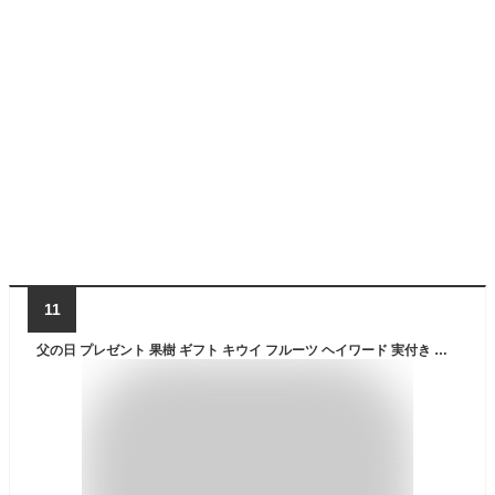
11
父の日 プレゼント 果樹 ギフト キウイ フルーツ ヘイワード 実付き 雄木＆雌木 2鉢セット 5号 果樹 鉢植え【父の日期間6月10日〜6月15日 地域限定送料無料】60代 70代 80代 お父さん 義父 果物 誕生日 果実 父 祖父 贈り物 記念樹 花 fd2025【P2 6/4〜11】