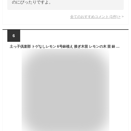
のにぴったりですよ。
全てのおすすめコメント
(
1
件)
>
6
土っ子倶楽部 トゲなしレモン 6号鉢植え 接ぎ木苗 レモンの木 苗 鉢 自家結実 1本で実がなる 痛くない とげ無し 果樹