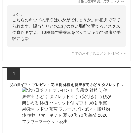
価格と在庫を
楽天
でチェック
>>
まくち
こちらのキウイの果樹はいかがでしょうか。鉢植えで育て
られます。陽当たりと水はけの良い場所で育てるとスクス
ク育ちますよ。10種類の栄養素を含んでいるので健康や美
容にも◎
全てのおすすめコメント
(
1
件)
>
1
父の日ギフト プレゼント 花 果樹 鉢植え 健康果実 ぶどう タノレッド 6号（実付き）収穫が楽しめる 鉢植 バスケット付 ギフト 果物 果実 果樹鉢 ブドウ 葡萄 フルーツプレゼント 贈り物 鉢 植物 サマーギフト 夏 60代 70代 義父 2026 フラワーマーケット花由