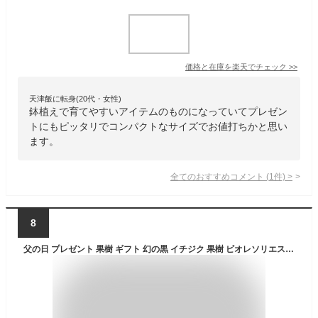
価格と在庫を
楽天
でチェック
>>
天津飯に転身(20代・女性)
鉢植えで育てやすいアイテムのものになっていてプレゼン
トにもピッタリでコンパクトなサイズでお値打ちかと思い
ます。
全てのおすすめコメント
(
1
件)
>
8
父の日 プレゼント 果樹 ギフト 幻の黒 イチジク 果樹 ビオレソリエス 実なし 1鉢 6号 鉢植え【父の日期間6月16日〜6月21日 地域限定送料無料】ヴィオレット・ドゥ・ソリエ 珍しい 60代 70代 80代 鉢 義父 父 お父さん 木 いちじく 無花果 お祝い 贈り物 花 2026fd