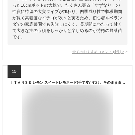
った18cmポットの大株で、たくさん実る「すずなり」の
性質に待望の大実タイプが加わり、四季成り性で収穫期間
が長く高糖度なイチゴが次々と実るため、初心者やベラン
ダでの家庭菜園でも失敗しにくく、長期間にわたって甘く
て大きな実の収穫をしっかりと楽しめるのが特徴の野菜苗
です。
全てのおすすめコメント
(
4
件)
>
15
ＩＴＡＮＳＥ レモン スイートレモネード(手で皮がむけ、そのまま食べられる甘いレモン!)【果樹挿し木苗9cmポット/2個セット】【ポット苗なので年中植付け可能!】