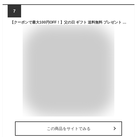
7
【クーポンで最大100円OFF！】父の日 ギフト 送料無料 プレゼント 花 鉢植え 果樹鉢 植物 レモン 果実 楽天総合1位 BunBunBee イベントギフトA 2026
この商品をサイトでみる