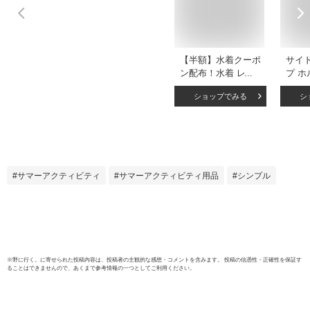
【半額】水着クーポ
サイ
ン配布！水着 レデ
プ 
ィース 水着 体型カ
ビキニ
ショップでみる
シ
バー ビキニ ビキニ
レディ
人気 盛れる 背中見
イム
せ 痩せて見える 10
アップ
代 20代 30代 プー
ビーチ
ル 海 温泉 シンプル
ルシー
ホルターネック タ
ル リ
サマーアクティビティ
サマーアクティビティ用品
シンプル
イサイドビキニ 無
大人 
地 セパレート水着
せ 編
単色 リボン
キャ
※
野に行く。
に寄せられた投稿内容は、投稿者の主観的な感想・コメントを含みます。 投稿の信憑性・正確性を保証す
ることはできませんので、あくまで参考情報の一つとしてご利用ください。