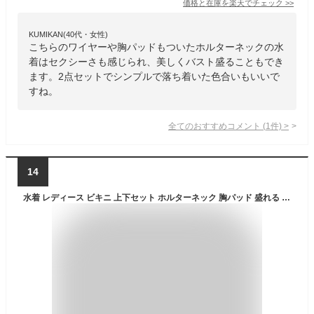
価格と在庫を
楽天
でチェック
>>
KUMIKAN(40代・女性)
こちらのワイヤーや胸パッドもついたホルターネックの水
着はセクシーさも感じられ、美しくバスト盛ることもでき
ます。2点セットでシンプルで落ち着いた色合いもいいで
すね。
全てのおすすめコメント
(
1
件)
>
14
水着 レディース ビキニ 上下セット ホルターネック 胸パッド 盛れる ワイヤーなし セパレート ビーチ プール 海 h0519