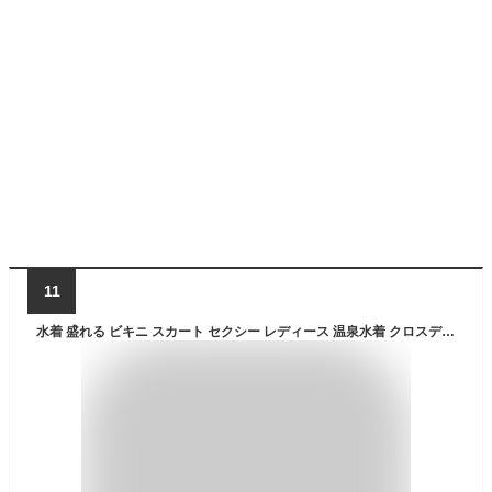
11
水着 盛れる ビキニ スカート セクシー レディース 温泉水着 クロスデザイン 2点セット 高品質 みずぎ パッド付き ワイヤー入り 小胸 谷間 ホルターネック 美バスト カシュクール スイムウエア ショートパンツ 体型カバー 海水浴 プール カットアウト 無地 スカート