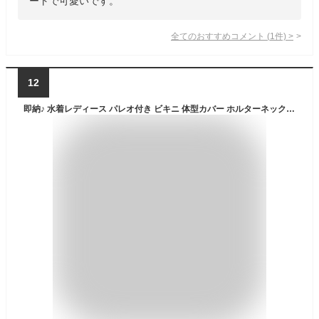
ートで可愛いです。
全てのおすすめコメント
(
1
件)
>
12
即納♪ 水着レディース パレオ付き ビキニ 体型カバー ホルターネック 嬉しい 3点セット ワイヤー入り バスト 盛れる レディスmizugiみずぎ ハワイ セクシー ダンス 海外セレブ 愛用リゾート ビーチMIZUGI-305