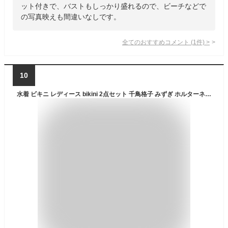
ット付きで、バストもしっかり盛れるので、ビーチなどで
の写真映えも間違いなしです。
全てのおすすめコメント
(
1
件)
>
10
水着 ビキニ レディース bikini 2点セット 千鳥格子 みずぎ ホルターネック セパレート ママ水着 三角ビキニ 夏季 体型カバー おしゃれ スイムスーツ バックシャン バックレス 背中見せ ハイウエスト ローウエスト セクシー バスト 盛れる ミセス 大人 女の子 swim-10