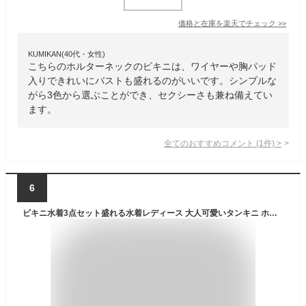
価格と在庫を
楽天
でチェック
>>
KUMIKAN(40代・女性)
こちらのホルターネックのビキニは、ワイヤーや胸パッド
入りできれいにバストも盛れるのがいいです。シンプルな
がら3色から選ぶことができ、セクシーさも兼ね備えてい
ます。
全てのおすすめコメント
(
1
件)
>
6
ビキニ水着3点セット盛れる水着レディース 大人可愛いタンキニ ホルターネック水着 セクシーセパレート水着 海水浴ビスチェ水着スイムウェア バックシャン水着 miniministore 617YY-001