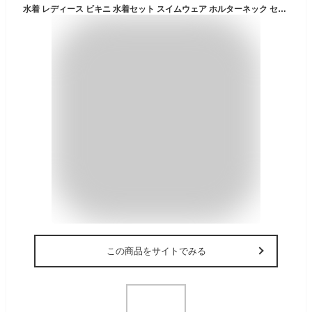
水着 レディース ビキニ 水着セット スイムウェア ホルターネック セパレート 胸パッド ワイヤー入り 盛れる 温泉着 ビーチ クロス 夏着
この商品をサイトでみる