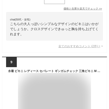
価格と在庫を
楽天
でチェック
>>
chai(50代・女性)
こちらの大人っぽいシンプルなデザインのビキニはいかが
でしょうか。クロスデザインできゅっと胸を持ち上げてく
れます。
全てのおすすめコメント
(
2
件)
>
9
水着 ビキニ レディース セパレート ギンガムチェック 三角ビキニ M L XLフリル 盛れる 夏 2点セット ノンワイヤー パット入り パット付き ホルターネック ブラック 黒 リボン