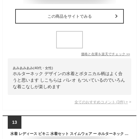
この商品をサイトでみる
価格と在庫を
楽天
でチェック
>>
あみあみあみ(40代・女性)
ホルターネック デザインの水着とボタニカル柄はよく合
うと思います しこちらは パレオ もついているのでいろん
な着こなしが楽しめます
全てのおすすめコメント
(
3
件)
>
13
水着 レディース ビキニ 水着セット スイムウェア ー ホルターネック セパレート 胸パッド ワイヤー入り 盛れる 温泉着 ビーチ クロス 夏着