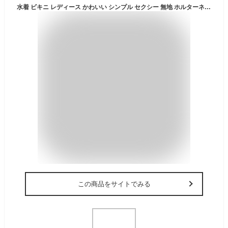
水着 ビキニ レディース かわいい シンプル セクシー 無地 ホルターネック ブラック 黒 アーミーグリーン カーキ 胸パッド ノンワイヤー ワイヤーなし クロス セパレート ビーチ 盛れる 海 海水浴 プール 旅行
この商品をサイトでみる