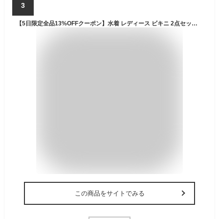
3
【5日限定全品13%OFFクーポン】水着 レディース ビキニ 2点セット おしゃれ かわいい 綺麗 黒 白 クロスバンド 無地 ブラ シンプル ショーツ ベーシック ナチュラル アースカラー 流行 ノンワイヤー パッド付き アンダー調整 ホルターネック 20代 30代
この商品をサイトでみる