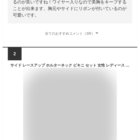
るのが良いですね！ワイヤー入りなので美胸をキープする
ことが出来ます。胸元やサイドにリボンが付いているのが
可愛いです。
全てのおすすめコメント（3件）
2
サイド レースアップ ホルターネック ビキニ セット 女性 レディース 水着 スイムウエア セットアップ 夏 サマー 海 ビーチ 単色 無地 ヘルシー 可愛い プール リゾート 水遊び 大人 セクシー 肌見せ 編み上げ リボン キャミソール