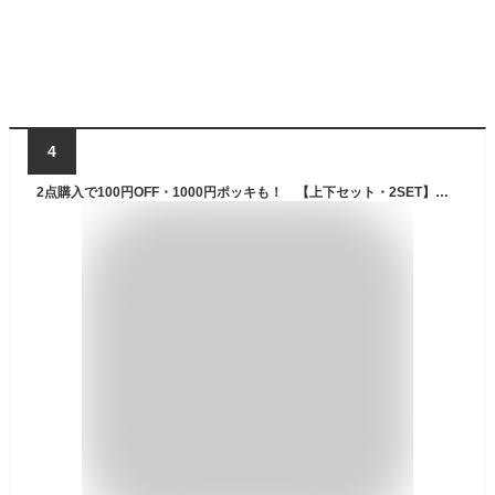
4
2点購入で100円OFF・1000円ポッキも！ 【上下セット・2SET】クロスデザインビキニ 水着 レディース セクシー 水着 2点セット 高品質 みずぎ パッド付き ワイヤー入り 小胸 盛れる 谷間 ホルターネック 美バスト クロス カシュクール スイムウエア