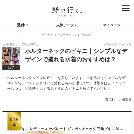
受付中
人気アイテム
マイページ
本ページはプロモーションを含みます
最終更新日：2026/08/05
25
View
20
コメント
ホルターネックのビキニ｜シンプルなデ
ザインで盛れる水着のおすすめは？
決定
ホルターネックタイプのビキニを探しています。できるだけシンプルなデ
ザインで、バストがきれいに盛れるものが理想です。体型をほどよくカバ
ーしつつ、写真映えもするおすすめのビキニを教えてください。
野に行く。編集部
pick
up
水着 ビキニ レディース セパレート ギンガムチェック 三角ビキニ M L XLフリル 盛れる 夏 2点セット ノンワイヤー パット入り パット付き ホルターネック ブラック 黒 リボン