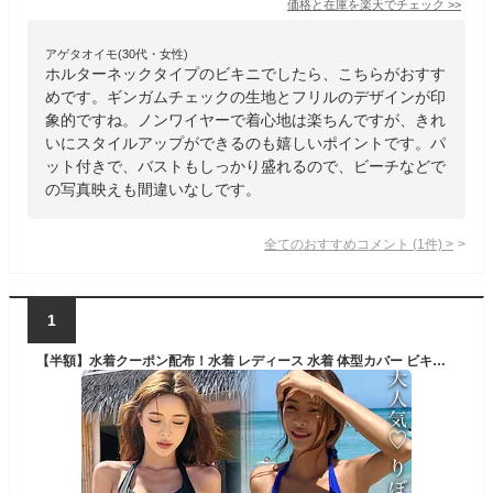
価格と在庫を
楽天
でチェック
>>
アゲタオイモ(30代・女性)
ホルターネックタイプのビキニでしたら、こちらがおすす
めです。ギンガムチェックの生地とフリルのデザインが印
象的ですね。ノンワイヤーで着心地は楽ちんですが、きれ
いにスタイルアップができるのも嬉しいポイントです。パ
ット付きで、バストもしっかり盛れるので、ビーチなどで
の写真映えも間違いなしです。
全てのおすすめコメント
(
1
件)
>
1
【半額】水着クーポン配布！水着 レディース 水着 体型カバー ビキニ ビキニ 人気 盛れる 背中見せ 痩せて見える 10代 20代 30代 プール 海 温泉 シンプル ホルターネック タイサイドビキニ 無地 セパレート水着 単色 リボン