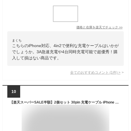
価格と在庫を
楽天
でチェック
>>
まくち
こちらのiPhone対応、4in2で便利な充電ケーブルはいかが
でしょうか。3A急速充電や4台同時充電可能で超優秀！購
入して損はない商品です。
全てのおすすめコメント
(
1
件)
>
10
【楽天スーパーSALE半額】2個セット 30pin 充電ケーブル iPhone ケーブル iPhone4 iPad2 iPod nano Dockコネクタ 旧型iPhone iPad 最大2.1A充電 データ通信 旧タイプ B60