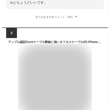
mとちょうどいいです。
全てのおすすめコメント（3件）
3
アップル認証Dockケーブル断線に強いタフネスケーブル(R) iPhone4s iPhone4 対応データ通信（iTunesとの同期）充電兼用 iPhone用ケーブル 2mネコポス送料無料