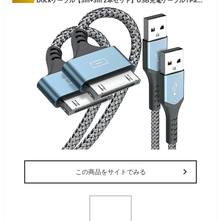
30ピン Dockケーブル【3m+3m 2本セット】USB充電ケーブル i Padケーブル 同期ドックコネクター データケーブル i Phone4 / 4S/ 3GS / 3G/iPad/iPod touch/iPod nano/iPod classic 充電・データ転送対応 (grey)
この商品をサイトでみる