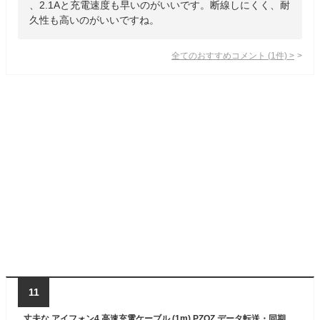
、2.1Aと充電速度も早いのがいいです。断線しにくく、耐
久性も高いのがいいですね。
全てのおすすめコメント
(
1
件)
>
11
丈夫な アイフォン4 高速充電ケーブル (1m) PZOZ データ転送・同期 iphone 4 / 4s / 3gs 充電 データ通信 USB ケーブル ■