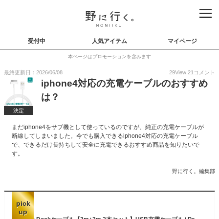
受付中
人気アイテム
マイページ
本ページはプロモーションを含みます
最終更新日：2026/06/08
29
View
21
コメント
iphone4対応の充電ケーブルのおすすめ
は？
決定
まだiphone4をサブ機として使っているのですが、純正の充電ケーブルが
断線してしまいました。今でも購入できるiphone4対応の充電ケーブル
で、できるだけ長持ちして安全に充電できるおすすめ商品を知りたいで
す。
野に行く。編集部
pick
up