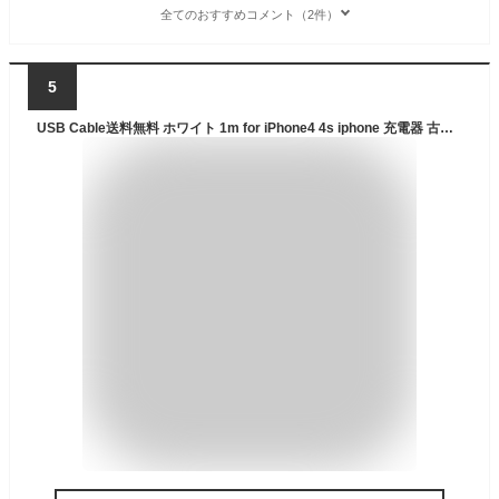
全てのおすすめコメント（2件）
5
USB Cable送料無料 ホワイト 1m for iPhone4 4s iphone 充電器 古い iPhone3GS iPod iPad3 ipad2 データ転送 iPhone充電器 iPhoneケーブル USBケーブル ipad充電ケーブル 古い usb cable iphone充電ケーブル30Pin Kahira ケーブル