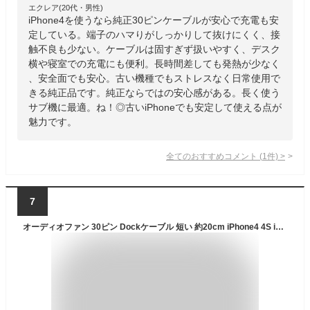
エクレア(20代・男性)
iPhone4を使うなら純正30ピンケーブルが安心で充電も安
定している。端子のハマりがしっかりして抜けにくく、接
触不良も少ない。ケーブルは固すぎず扱いやすく、デスク
横や寝室での充電にも便利。長時間差しても発熱が少なく
、安全面でも安心。古い機種でもストレスなく日常使用で
きる純正品です。純正ならではの安心感がある。長く使う
サブ機に最適。ね！◎古いiPhoneでも安定して使える点が
魅力です。
全てのおすすめコメント
(
1
件)
>
7
オーディオファン 30ピン Dockケーブル 短い 約20cm iPhone4 4S iPad iPod Dockコネクタ 対応 ホワイト 2点