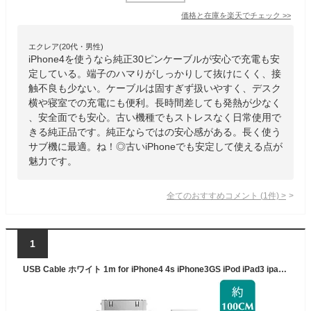
価格と在庫を
楽天
でチェック
>>
エクレア(20代・男性)
iPhone4を使うなら純正30ピンケーブルが安心で充電も安
定している。端子のハマりがしっかりして抜けにくく、接
触不良も少ない。ケーブルは固すぎず扱いやすく、デスク
横や寝室での充電にも便利。長時間差しても発熱が少なく
、安全面でも安心。古い機種でもストレスなく日常使用で
きる純正品です。純正ならではの安心感がある。長く使う
サブ機に最適。ね！◎古いiPhoneでも安定して使える点が
魅力です。
全てのおすすめコメント
(
1
件)
>
1
USB Cable ホワイト 1m for iPhone4 4s iPhone3GS iPod iPad3 ipad2 データ転送 iPhone充電器 iPhoneケーブル USBケーブル usb cable iphone充電ケーブル 30Pin