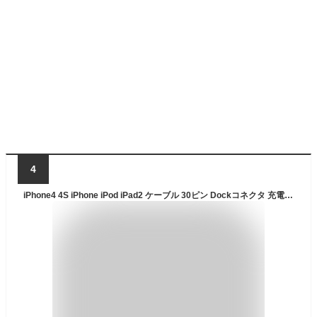
4
iPhone4 4S iPhone iPod iPad2 ケーブル 30ピン Dockコネクタ 充電ケーブル 同期 通信 100cm 1m iPhone4/4S/iPad第3世代 30ピンコネクタ Dock Connector to USB cable USBケーブル 1メートル iPod touch classic【YUPT】