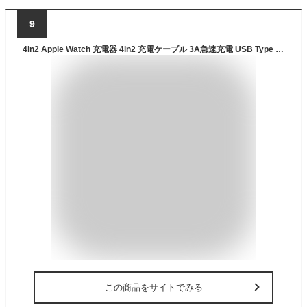
9
4in2 Apple Watch 充電器 4in2 充電ケーブル 3A急速充電 USB Type C Micro USB iPhone 4台同時充電 アップルウォッチ 充電器 iPhone/Apple Watch Series 1/2/3/4/5/6/7/8/9/Ultra/SE 各種対応
この商品をサイトでみる