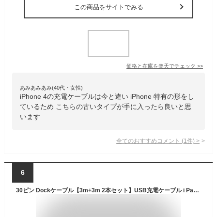
この商品をサイトでみる
価格と在庫を
楽天
でチェック
>>
あみあみあみ(40代・女性)
iPhone 4の充電ケーブルは今と違い iPhone 特有の形をし
ているため こちらの古いタイプが手に入ったら良いと思
います
全てのおすすめコメント
(
1
件)
>
6
30ピン Dockケーブル【3m+3m 2本セット】USB充電ケーブル i Padケーブル 同期ドックコネクター データケーブル i Phone4 / 4S/ 3GS / 3G/iPad/iPod touch/iPod nano/iPod classic 充電・データ転送対応 (grey)