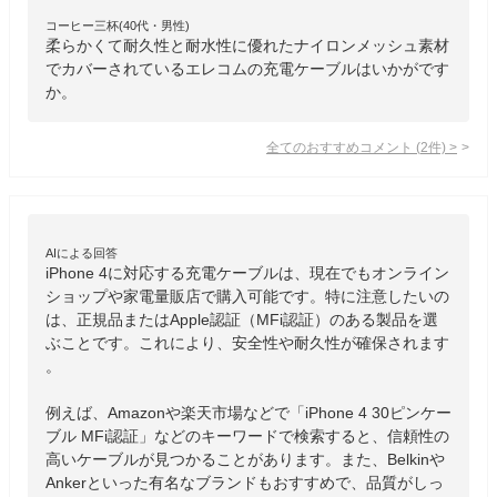
コーヒー三杯(40代・男性)
柔らかくて耐久性と耐水性に優れたナイロンメッシュ素材
でカバーされているエレコムの充電ケーブルはいかがです
か。
全てのおすすめコメント
(
2
件)
>
AIによる回答
iPhone 4に対応する充電ケーブルは、現在でもオンライン
ショップや家電量販店で購入可能です。特に注意したいの
は、正規品またはApple認証（MFi認証）のある製品を選
ぶことです。これにより、安全性や耐久性が確保されます
。

例えば、Amazonや楽天市場などで「iPhone 4 30ピンケー
ブル MFi認証」などのキーワードで検索すると、信頼性の
高いケーブルが見つかることがあります。また、Belkinや
Ankerといった有名なブランドもおすすめで、品質がしっ