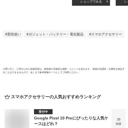
ショップでみる
シ
iPad3 ipad2 データ
電・
転送 iPhone充電
Doc
器 iPhoneケーブル
【App
USBケーブル usb
for 
cable iphone充電ケ
1.0
ーブル 30Pin
LHC-
普段使い
ガジェット・バッテリー・電化製品
スマホアクセサリー
※
野に行く。
に寄せられた投稿内容は、投稿者の主観的な感想・コメントを含みます。 投稿の信憑性・正確性を保証す
ることはできませんので、あくまで参考情報の一つとしてご利用ください。
スマホアクセサリー
の人気おすすめランキング
受付中
Google Pixel 10 Proにぴったりな人気ケ
39
ースはどれ？
回答