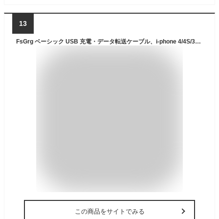
13
FsGrg ベーシック USB 充電・データ転送ケーブル、i-phone 4/4S/3GS/i-Pad/i-Pod 対応、1メートル ホワイト、ケーブル1本 [並行輸入品]
この商品をサイトでみる