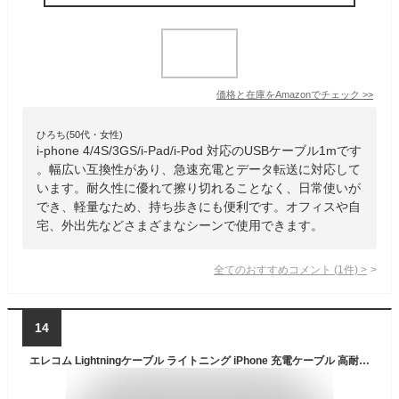
価格と在庫を
Amazon
でチェック
>>
ひろち(50代・女性)
i-phone 4/4S/3GS/i-Pad/i-Pod 対応のUSBケーブル1mです
。幅広い互換性があり、急速充電とデータ転送に対応して
います。耐久性に優れて擦り切れることなく、日常使いが
でき、軽量なため、持ち歩きにも便利です。オフィスや自
宅、外出先などさまざまなシーンで使用できます。
全てのおすすめコメント
(
1
件)
>
14
エレコム Lightningケーブル ライトニング iPhone 充電ケーブル 高耐久 【 iPhone SE3 / SE2 / 14 / 13 / 12 等対応 】 Apple認証品 1m ホワイト MPA-FUALS10WH