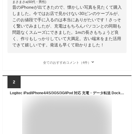
まさまさa(60代・男性)
昔のiPhoneが出てきたので、懐かしい写真を見たくて購入
しました。今ではお店で見かけない30ピンのケーブルが、
このお値段で手に入るのは本当にありがたいです！さっそ
く繋いでみましたが、充電はもちろんパソコンとの同期も
問題なくスムーズにできました。1mの長さもちょうど良
く、作りもしっかりしていて大満足。古い端末をまた活用
できて嬉しいです。発送も早くて助かりました！
全てのおすすめコメント（4件）
2
Logitec iPad/iPhone4/4S/3GS/3G/iPod 対応 充電・データ転送 Dockケーブル 【Apple認証 Made for iPhone取得】 1.0m ホワイト LHC-UADO10WH