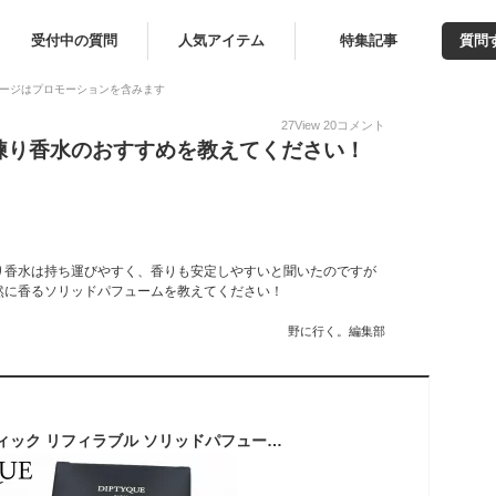
受付中の質問
人気アイテム
特集記事
質問
ージはプロモーションを含みます
27
View
20
コメント
練り香水のおすすめを教えてください！
り香水は持ち運びやすく、香りも安定しやすいと聞いたのですが
然に香るソリッドパフュームを教えてください！
野に行く。編集部
DIPTYQUE ディプティック リフィラブル ソリッドパフューム オルフェオン 3g ショッパー付き 母の日ブランド包装