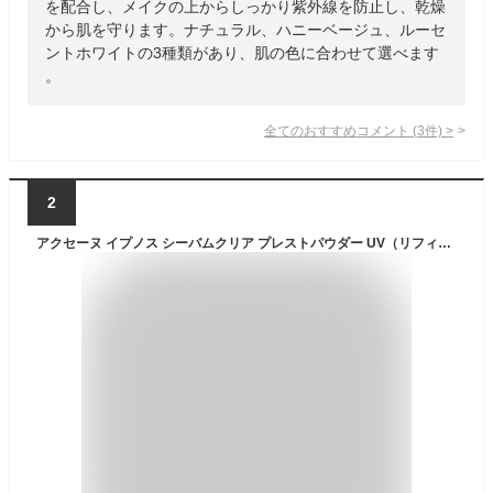
を配合し、メイクの上からしっかり紫外線を防止し、乾燥
から肌を守ります。ナチュラル、ハニーベージュ、ルーセ
ントホワイトの3種類があり、肌の色に合わせて選べます
。
全てのおすすめコメント
(
3
件)
>
2
アクセーヌ イプノス シーバムクリア プレストパウダー UV（リフィル）全2色 N10 N20フェイスパウダー 赤み・ニキビ跡・毛穴 ※専用ケース/パフ選択可能