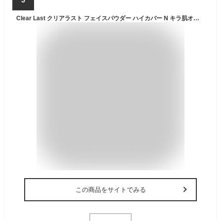
Clear Last クリアラスト フェイスパウダー ハイカバー N キラ肌オークル SPF40 PA+++ 12g プレストパウダー ベースメイク BCL[ギフトラッピング対応]
この商品をサイトでみる