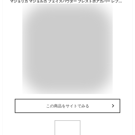
マジョリカ マジョルカ フェイスパウダー プレストポアカバー レフィル 10g プレストパウダー おしろい 固形タイプ 毛穴カバー ルーセント テカり・ベタつきをおさえる MAJOLICA MAJORCA
この商品をサイトでみる