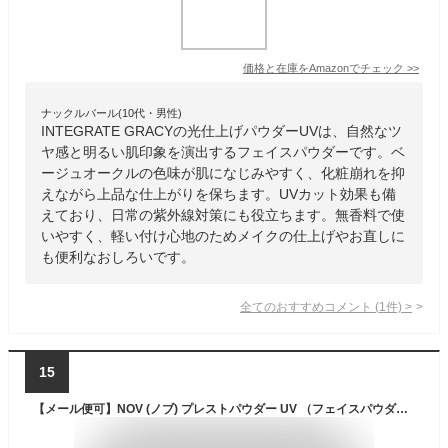
価格と在庫を
Amazon
でチェック
>>
ナックルバール(10代・男性)
INTEGRATE GRACYの光仕上げパウダーUVは、自然なツ
ヤ感と明るい肌印象を演出するフェイスパウダーです。ベ
ージュオークルの色味が肌になじみやすく、化粧崩れを抑
えながら上品な仕上がりを保ちます。UVカット効果も備
えており、日常の紫外線対策にも役立ちます。無香料で使
いやすく、軽い付け心地のためメイクの仕上げやお直しに
も便利なおしろいです。
全てのおすすめコメント
(
1
件)
>
15
【メール便可】NOV (ノブ) プレストパウダー UV （フェイスパウダー） レフィル SPF23・PA++ 10g #ルーセント