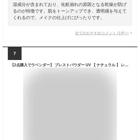
湿成分が含まれており、化粧崩れの原因となる乾燥が防げ
るのが特徴です。肌をトーンアップでき、透明感を与えて
くれるので、メイクの仕上げにぴったりです。
全てのおすすめコメント
(
1
件)
>
7
【2点購入でラベンダー】 プレストパウダー UV 【 ナチュラル 】 レフィル ケース別売 SPF23 ・ PA++ 10g ノエビア ノブ [ NOV フェイスフェースおしろい ベースメイク リフィル パフ 付 つめかえ用 詰め替え用 詰替え用 ]【w】【 定形外 送料無料 】