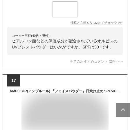
価格と在庫を
Amazon
でチェック
>>
コーヒー三杯(40代・男性)
ヒアルロン酸などの保湿成分が配合されているオルビスの
UVプレストパウダーはいかがですか。SPFは50+です。
全てのおすすめコメント
(
2
件)
>
17
AMPLEUR(アンプルール) 『フェイスパウダー』日焼け止め SPF50+/PA+++ 10g uv ハイドロキノン ヒアルロン酸 ファンデーション ドクターズコスメ