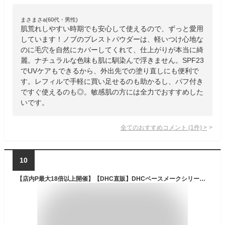
まさまさa(60代・男性)
肌荒れしやすい時期でも安心して使えるので、ずっと愛用
しています！ノブのプレストパウダーは、軽いつけ心地な
のに毛穴を自然にカバーしてくれて、仕上がりが本当に綺
麗。ナチュラルな色味も肌に馴染んで浮きません。SPF23
でUVケアもできるから、外出先での塗り直しにも便利で
す。レフィルで手軽に買い足せるのも助かるし、パフ付き
ですぐ使えるのも◎。敏感肌の方には全力でおすすめした
いです。
全てのおすすめコメント
(
1
件)
>
10
【店内P最大18倍以上開催】【DHC直販】DHCベースメークシリーズ 専用コンパクト（薬用プレスド）| ケース ファンデーションケース コンパクトケース ファンデ 容器 コンパクト 専用ケース プレストパウダー パウダーケース 詰め替え容器