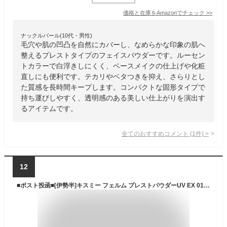
価格と在庫を
Amazon
でチェック
>>
ナックルバール(10代・男性)
毛穴や肌の凹凸を自然にカバーし、なめらかな印象の肌へ
整えるプレストタイプのフェイスパウダーです。ルーセン
トカラーで白浮きしにくく、ベースメイクの仕上げや化粧
直しにも便利です。テカリやベタつきを抑え、さらりとし
た質感を長時間キープします。コンパクトな固形タイプで
持ち運びしやすく、透明感のある美しい仕上がりを演出す
るアイテムです。
全てのおすすめコメント
(
1
件)
>
12
■ポスト投函■[伊勢半]キスミー フェルム プレストパウダーUV EX 01 ルーセント 6g