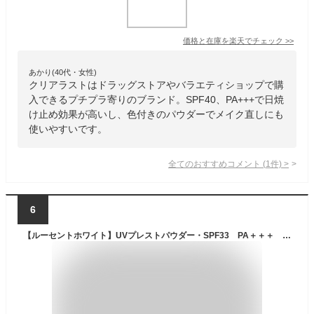
価格と在庫を
楽天
でチェック
>>
あかり(40代・女性)
クリアラストはドラッグストアやバラエティショップで購
入できるプチプラ寄りのブランド。SPF40、PA+++で日焼
け止め効果が高いし、色付きのパウダーでメイク直しにも
使いやすいです。
全てのおすすめコメント
(
1
件)
>
6
【ルーセントホワイト】UVプレストパウダー・SPF33 PA＋＋＋ 9．1g【無印良品 公式】