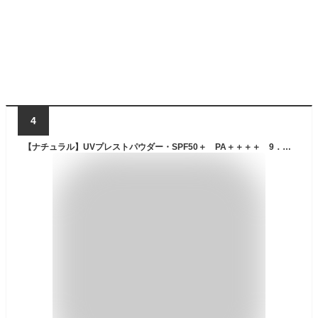
4
【ナチュラル】UVプレストパウダー・SPF50＋ PA＋＋＋＋ 9．2g【無印良品 公式】