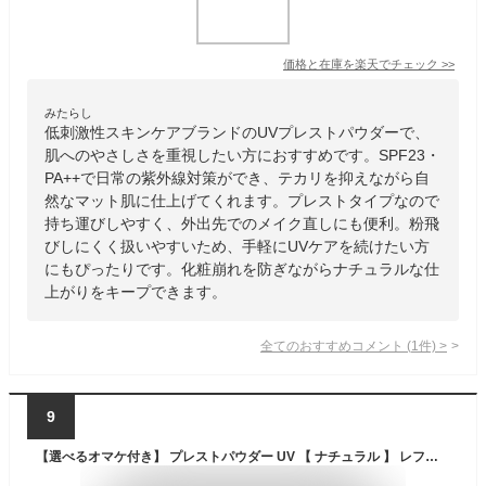
価格と在庫を
楽天
でチェック
>>
みたらし
低刺激性スキンケアブランドのUVプレストパウダーで、
肌へのやさしさを重視したい方におすすめです。SPF23・
PA++で日常の紫外線対策ができ、テカリを抑えながら自
然なマット肌に仕上げてくれます。プレストタイプなので
持ち運びしやすく、外出先でのメイク直しにも便利。粉飛
びしにくく扱いやすいため、手軽にUVケアを続けたい方
にもぴったりです。化粧崩れを防ぎながらナチュラルな仕
上がりをキープできます。
全てのおすすめコメント
(
1
件)
>
9
【選べるオマケ付き】 プレストパウダー UV 【 ナチュラル 】 レフィル / ケース別売 SPF23・PA++ 10g ノエビア ノブ [ NOV フェイスパウダー フェースパウダー おしろい パフ 付] 送料296円〜