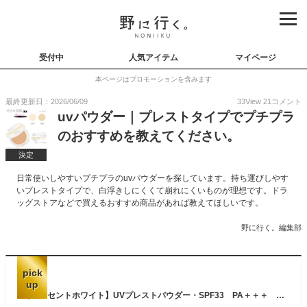
受付中
人気アイテム
マイページ
本ページはプロモーションを含みます
最終更新日：2026/06/09
33
View
21
コメント
uvパウダー｜プレストタイプでプチプラ
のおすすめを教えてください。
決定
日常使いしやすいプチプラのuvパウダーを探しています。持ち運びしやす
いプレストタイプで、白浮きしにくくて崩れにくいものが理想です。ドラ
ッグストアなどで買えるおすすめ商品があれば教えてほしいです。
野に行く。編集部
pick
up
【ルーセントホワイト】UVプレストパウダー・SPF33 PA＋＋＋ 9．1g【無印良品 公式】