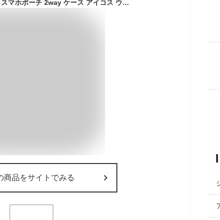
スマホ ポーチ メンズ スマホポーチ 2way ケース アイコス ウエストポーチ 腰 スマホバッグ 男性用 スマートフォン 電子タバコ ケース iphone16 17 ベルトポーチ 携帯 カラビナ 煙草ケース たばこケース PUレザー VINT-BELT 父の日 プレゼント ギフト
の商品をサイトでみる