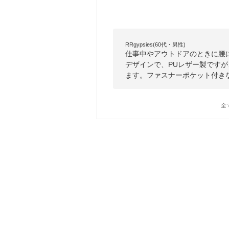
RRgypsies(60代・男性)
仕事中やアウトドアのときに腰
デザインで、PUレザー製です
ます。ファスナーポケット付き
全