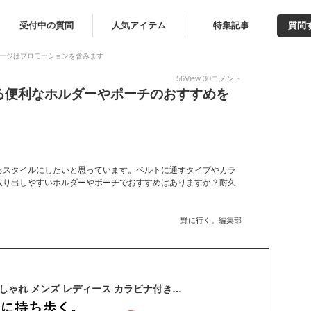
受付中の質問
人気アイテム
特集記事
質問
ージはプロモーションを含みます
56
View
30
コメント
る便利なホルダーやポーチのおすすめを
るスタイルにしたいと思っています。ベルトに通すタイプやカラ
取り出しやすいホルダーやポーチでおすすめはありますか？耐久
野に行く。編集部
縦型 スマホポーチ おしゃれ メンズ レディース カラビナ付き フック ベルト通し ウエストポーチ ポシェット ベルトポーチ お洒落 シンプル スマホ入れ アウトドア マジックテープ 軽量 散歩 ウォーキング