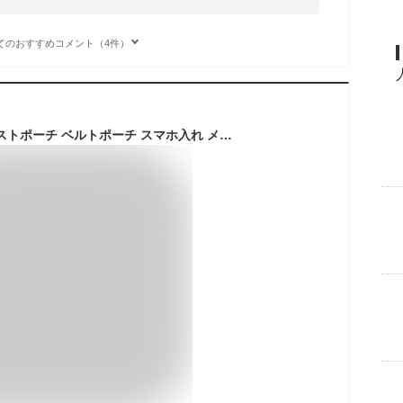
てのおすすめコメント（4件）
ウエストバッグ ウエストポーチ ベルトポーチ スマホ入れ メンズポーチ 腰 軽量 耐衝撃 xperia iPhone 最大6.9インチ 携帯収納 横型 縦型 ビジネス用