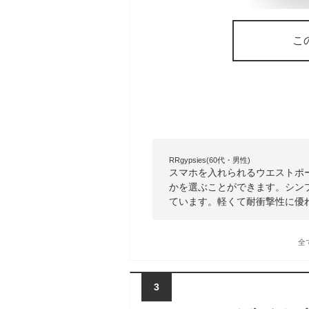
こ
RRgypsies(60代・男性)
スマホを入れられるウエストポ
かを選ぶことができます。シン
ています。軽くて耐衝撃性に優
全
3