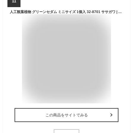
11
人工観葉植物 グリーンセダム ミニサイズ 1個入 32-8701 ササガワ | 観葉植物 人工樹木 屋内 屋内用 フェイク 卓上 小 ミニ フェイクグリーン 人工 植物 インテリア グリーン 消臭 抗菌 マイナスイオン おしゃれ プレゼント ギフト 贈答 光触媒 花 衛生 オフィス クリニック
この商品をサイトでみる