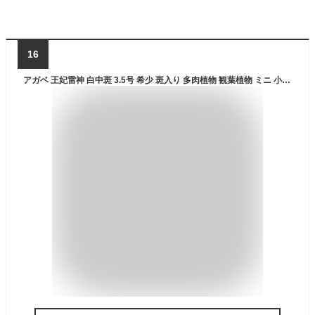
16
アガベ 王妃雷神 白中斑 3.5号 希少 斑入り 多肉植物 観葉植物 ミニ 小さい サイズ テーブル オウヒライジン 玄関 風水 お祝い 卓上 珍しい おしゃれ インテリア 開店祝い 屋外 屋内 室内