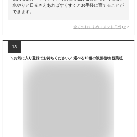
水やりと日光さえあればすくすくとお手軽に育てることが
できます。
全てのおすすめコメント
(
1
件)
>
13
＼お気に入り登録でお待ちください／ 選べる10種の観葉植物 観葉植物 本物 初心者 入門 お試し 育てやすい 枯れにくい 屋内 室内 インテリア おしゃれ 軽い ミニ アンドプランツ andplants エコポッツ 鉢 植木鉢 風水 縁起 プレゼント ギフト 新築祝い 結婚祝い 送料無料