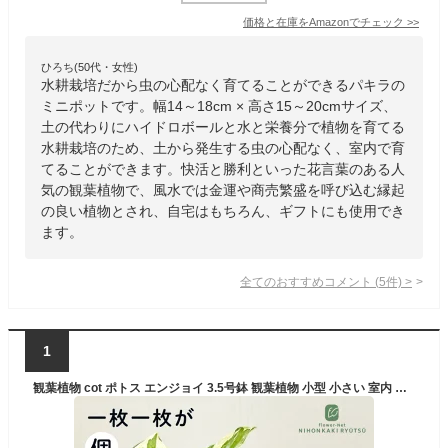
価格と在庫を
Amazon
でチェック
>>
ひろち(50代・女性)
水耕栽培だから虫の心配なく育てることができるパキラの
ミニポットです。幅14～18cm × 高さ15～20cmサイズ、
土の代わりにハイドロボールと水と栄養分で植物を育てる
水耕栽培のため、土から発生する虫の心配なく、室内で育
てることができます。快活と勝利といった花言葉のある人
気の観葉植物で、風水では金運や商売繁盛を呼び込む縁起
の良い植物とされ、自宅はもちろん、ギフトにも使用でき
ます。
全てのおすすめコメント
(
5
件)
>
1
観葉植物 cot ポトス エンジョイ 3.5号鉢 観葉植物 小型 小さい 室内 贈り物 プレゼント インテリア おしゃれ