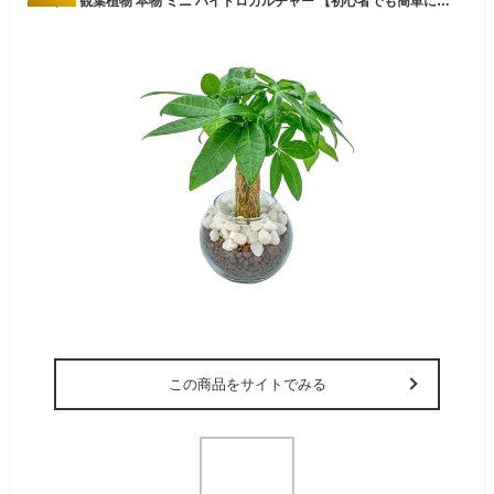
パキラ 観葉植物 本物 ミニ ハイドロカルチャー 【初心者でも簡単に育てられる】 植物 土を使わない 【虫が湧きにくくお手入れ簡単】 室内 おしゃれ [ miipas （ ミィパス ） ]
この商品をサイトでみる