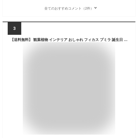
全てのおすすめコメント（2件）
3
【送料無料】 観葉植物 インテリア おしゃれ フィカス プミラ 誕生日 鉢植え 陶器鉢 レッド スクエア キューブ 高さ15cm程度 受け皿付き 土植え 白 丸 陶器 デスク 誕生日 風水 ギフト 白斑 お祝い 日陰 北欧 加湿器 ミニ観葉 トイレ