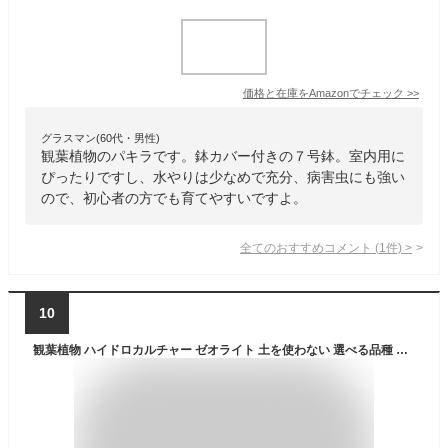
価格と在庫を
Amazon
でチェック
>>
グラスマン(60代・男性)
観葉植物のパキラです。鉢カバー付きの７号鉢。室内用に
ぴったりですし、水やりは少なめで充分、病害虫にも強い
ので、初心者の方でも育てやすいですよ。
全てのおすすめコメント
(
1
件)
>
10
観葉植物 ハイドロカルチャー ゼオライト 土を使わない 選べる品種 お任せ セット ミニ 観葉 パキラ ガジュマル サンスベリア アイビー ポトス ヤシ ネオレゲリア 誕生日 父の日 ギフト プレゼント 初心者