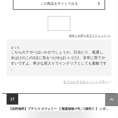
この商品をサイトでみる
価格と在庫を
楽天
でチェック
>>
まくち
こちらのアガベはいかがでしょうか。日当たり、風通し、
水はけのこの3点に気をつければいいだけ。非常に育てや
すいですよ。希少な斑入りでインテリアとしても素敵です
。
全てのおすすめコメント
(
1
件)
>
17
【送料無料】プテリス ロウェリー 【 観葉植物 5号／1個売り 】 シダ植物 獅子葉 斑入り葉 切れ込み イモトソウ科 常緑多年草 おしゃれ オシャレ 可愛い 鑑賞 観賞 オフィス リビング 玄関 庭 屋内 家 初心者 鉢植え