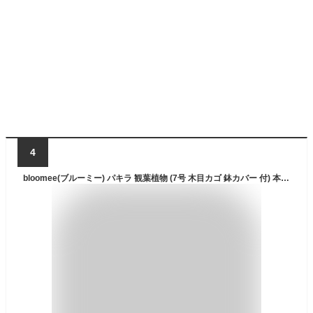
4
bloomee(ブルーミー) パキラ 観葉植物 (7号 木目カゴ 鉢カバー 付) 本物 大型 室内用 鉢 (金運アップ 空気浄化 風水) おしゃれ インテリア 大きい (ギフト プレゼント お祝い) 初心者でも育てやすい 父の日