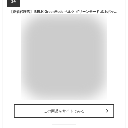
14
【正規代理店】 BELK GreenMode ベルク グリーンモード 卓上ポット フェイクグリーン GR4488 木目 卓上パーテーション 400×200×250 人工観葉植物 人工植物 人工樹木 単体 連結 スクエア 卓上間仕切り オフィス クリニック 店舗 什器 受付 デスク インテリア 屋内用 国産
この商品をサイトでみる