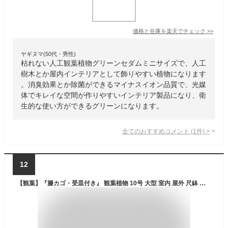
価格と在庫を
楽天
でチェック
>>
ヤギヌマ(50代・男性)
枯れない人工観葉植物グリーンセダムミニサイズで、人工
樹木とか屋内インテリアとして飾りやすい植物になります
。消臭効果とか除菌ができるマイナスイオン品質で、光媒
体でキレイな空間が作りやすいインテリア製品になり、衛
生的な使い方ができるグリーンになります。
全てのおすすめコメント
(
1
件)
>
12
【観葉】『籐カゴ・受皿付き』 観葉植物 10号 大型 室内 屋外 尺鉢 好きな種類選べる 開店祝い インテリア リビング飾り お祝い 鉢物 人気商品