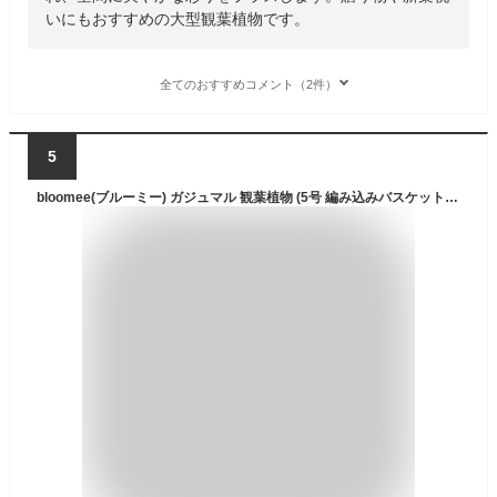
いにもおすすめの大型観葉植物です。
全てのおすすめコメント（2件）
5
bloomee(ブルーミー) ガジュマル 観葉植物 (5号 編み込みバスケット 鉢カバー 付) 本物 ミニ 室内用 鉢 (金運アップ 空気浄化 風水) おしゃれ インテリア (ギフト プレゼント お祝い) 初心者でも育てやすい 父の日