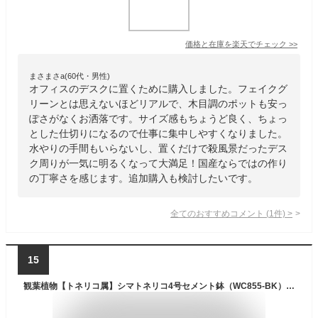
価格と在庫を
楽天
でチェック
>>
まさまさa(60代・男性)
オフィスのデスクに置くために購入しました。フェイクグ
リーンとは思えないほどリアルで、木目調のポットも安っ
ぽさがなくお洒落です。サイズ感もちょうど良く、ちょっ
とした仕切りになるので仕事に集中しやすくなりました。
水やりの手間もいらないし、置くだけで殺風景だったデス
ク周りが一気に明るくなって大満足！国産ならではの作り
の丁寧さを感じます。追加購入も検討したいです。
全てのおすすめコメント
(
1
件)
>
15
観葉植物【トネリコ属】シマトネリコ4号セメント鉢（WC855-BK）（皿付RS120-BK）