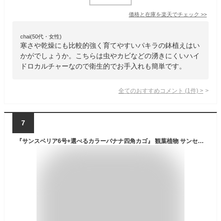
価格と在庫を
楽天
でチェック
>>
chai(50代・女性)
寒さや乾燥にも比較的強く育てやすいパキラの鉢植えはい
かがでしょうか。こちらは虫やカビなどの湧きにくいハイ
ドロカルチャーなので衛生的でお手入れも簡単です。
全てのおすすめコメント
(
1
件)
>
7
『サンスベリア6号+選べるカラーバナナ四角カゴ』 観葉植物 サンセベリア 育てやすい 鉢植え御祝 開店祝 開業祝 新築祝 引越祝 結婚祝 新生活 インテリア ナチュラル 【送料無料】ギフト FKTK