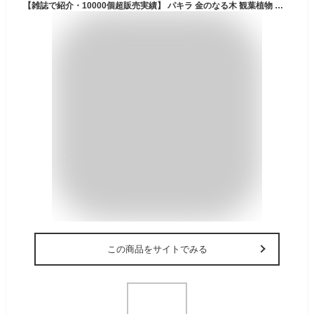
【雑誌で紹介・10000個超販売実績】 パキラ 金のなる木 観葉植物 ハイドロカルチャー ミニ 水耕栽培 おしゃれ 土を使わない ミニ観葉植物 小さい 室内 卓上 デスク 玄関 トイレ インテリア 風水 洗面所 ギフト お祝い 開業祝い 風水に良い 縁起の良い 本物 東京寿園
この商品をサイトでみる