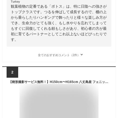
Turkey
観葉植物の定番である「ポトス」は、特に日陰への強さが
トップクラスです。つるを伸ばして成長するので、棚の上
から垂らしたりハンギングで飾ったりと様々な楽しみ方が
でき、生命力がとても強く、もし水やりを忘れてしまって
もすぐに回復してくれる頼もしさがあり、初心者の方が最
初に育てるパートナーとしてこれ以上ないほどぴったりで
す。
全てのおすすめコメント（2件）
2
【樹形撮影サービス無料！】H150cm〜H165cm 八丈島産 フェニックスロベレニー 10号 温室直送 高さ豊富なヤシ 種類 多数♪ 温室直送 ヤシの木 シンボルツリー 南国の木 観葉植物 開店 開業 お祝い 贈答 おしゃれ 屋内 屋外 鉢植え