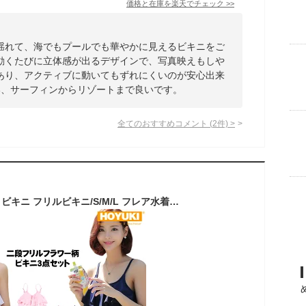
価格と在庫を
楽天
でチェック
>>
揺れて、海でもプールでも華やかに見えるビキニをご
動くたびに立体感が出るデザインで、写真映えもしや
あり、アクティブに動いてもずれにくいのが安心出来
い、サーフィンからリゾートまで良いです。
全てのおすすめコメント
(
2
件)
>
水着 レディース 水着 ビキニ フリルビキニ/S/M/L フレア水着 花柄 3点セット スカート 通販 ビーチ トレンド セパレート リゾート ママ 水着 体型カバー 女の子 小胸 クール ワイヤービキニ セクシー パッド付き 厚い生地