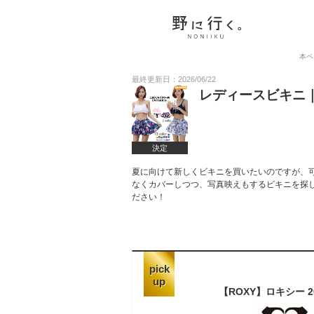
本ペ
最終更新日：2026/06/22
レディースビキニ
決定
夏に向けて新しくビキニを買いたいのですが、
なくカバーしつつ、写真映えもするビキニを探
ださい！
pick
up