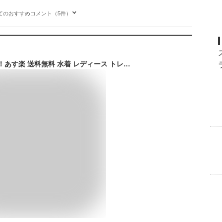
てのおすすめコメント（5件）
雑誌la farfa掲載商品！あす楽 送料無料 水着 レディース トレンド 水着 ビキニ フレア水着 花柄 2点セットフリル ビキニ/S/M/L 通販 楽天 mizugi セパレート ぽっちゃり 女の子 ママ 水着 体型カバー