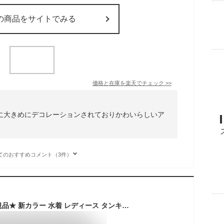
の商品をサイトでみる
価格と在庫を
楽天
でチェック
>>
に大きめにデコレーションされておりかわいらしいア
てのおすすめコメント（3件）
当店オリジナル★正規品★ 新カラー 水着 レディース タンキニ 水着 ビキニ 水着 ワンピース フリルビキニ トレンド セパレート mizugi 大きいサイズ 水着 ママ 水着 体型カバー セクシー フラワー ホルターネック ビーチウェア ホユキ