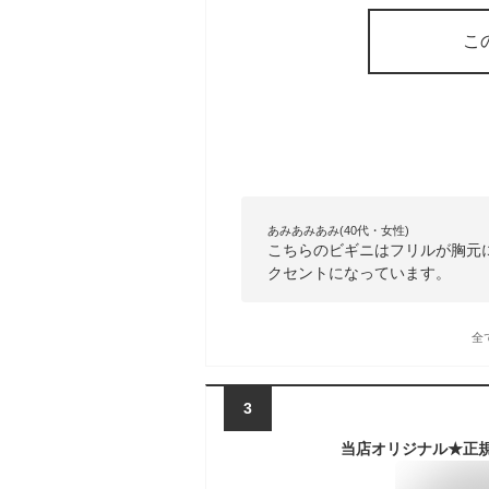
こ
あみあみあみ(40代・女性)
こちらのビギニはフリルが胸元
クセントになっています。
全
3