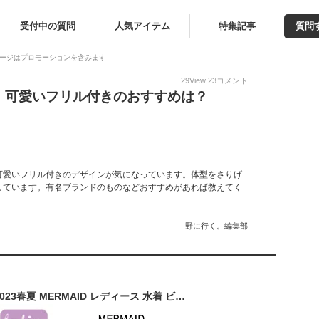
受付中の質問
人気アイテム
特集記事
質問
ージはプロモーションを含みます
29
View
23
コメント
｜可愛いフリル付きのおすすめは？
可愛いフリル付きのデザインが気になっています。体型をさりげ
しています。有名ブランドのものなどおすすめがあれば教えてく
野に行く。編集部
【ROXY】ロキシー 2023春夏 MERMAID レディース 水着 ビキニ セットアップ 海 プール サーフィン S/M/L 3カラー【正規品】