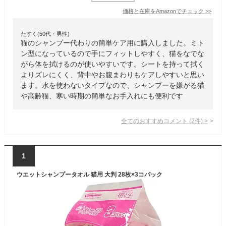
価格と在庫を
Amazon
でチェック
>>
たすく(50代・男性)
猫のシャンプー代わりの簡単ケア用に購入しました。ミト
ン型になっているので手にフィットしやすく、猫をなでな
がら体を拭けるのが使いやすいです。シートを持って拭く
よりズレにくく、背中やお腹まわりもケアしやすいと思い
ます。水を使わないタイプなので、シャンプーを嫌がる猫
や高齢猫、寒い時期の簡単なお手入れにも便利です
全てのおすすめコメント
(
2
件)
>
1
ウエットシャンプータオル 猫用 大判 28枚×3コパック