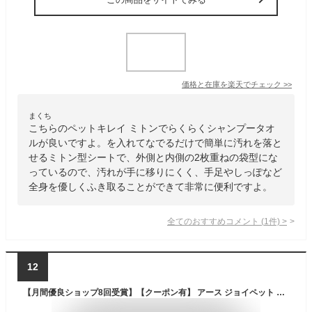
価格と在庫を
楽天
でチェック
>>
まくち
こちらのペットキレイ ミトンでらくらくシャンプータオ
ルが良いですよ。を入れてなでるだけで簡単に汚れを落と
せるミトン型シートで、外側と内側の2枚重ねの袋型にな
っているので、汚れが手に移りにくく、手足やしっぽなど
全身を優しくふき取ることができて非常に便利ですよ。
全てのおすすめコメント
(
1
件)
>
12
【月間優良ショップ8回受賞】【クーポン有】 アース ジョイペット うるおうコラーゲン シャンプータオル猫用 25枚 他お試しフードサンプル有 AME