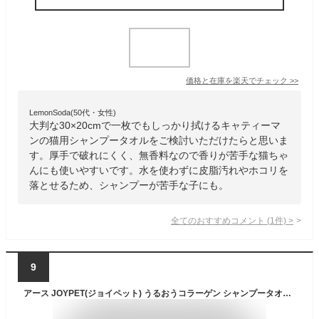
価格と在庫を
楽天
でチェック
>>
LemonSoda(50代・女性)
大判な30×20cmで一枚でもしっかり拭けるキャティーマ
ンの猫用シャンプータオルをご検討いただけたらと思いま
す。厚手で破れにくく、無香料なので香りが苦手な猫ちゃ
んにも使いやすいです。水を使わずに皮脂汚れやホコリを
落とせるため、シャンプーが苦手な子にも。
全てのおすすめコメント
(
1
件)
>
9
アース JOYPET(ジョイペット) うるおうコラーゲン シャンプータオル 猫用 25枚入