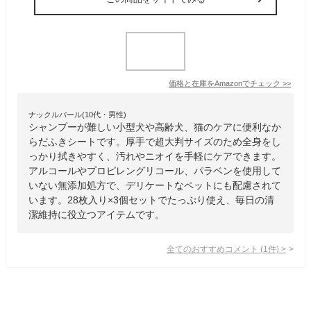
価格と在庫を
Amazon
でチェック
>>
ナックルバール(10代・男性)
シャンプーが難しい小型犬や高齢犬、猫のケアに便利なか
らだふきシートです。厚手で超大判サイズのため全身をし
っかり拭きやすく、汚れやニオイを手軽にケアできます。
アルコールやプロピレングリコール、パラベンを使用して
いない無添加処方で、デリケートなペットにも配慮されて
います。28枚入り×3個セットでたっぷり使え、毎日の清
潔維持に役立つアイテムです。
全てのおすすめコメント
(
1
件)
>