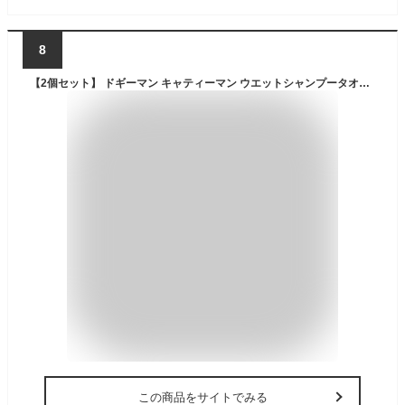
8
【2個セット】 ドギーマン キャティーマン ウエットシャンプータオル 猫用 大判 28枚 猫 30×20cm ドギーマンハヤシ お手入れ シャンプー ペット用品 ケア タオル ネコ お手入れ用品 キャット グッズ 無香料 ペット 厚手 ウェットシート 厳選素材
この商品をサイトでみる