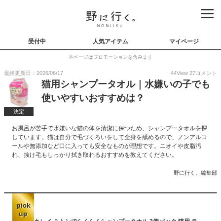
受付中
人気アイテム
マイページ
本ページはプロモーションを含みます
最終更新日：2026/06/17
44
View
27
コメント
猫用シャンプータオル｜水嫌いの子でも
使いやすいおすすめは？
決定
お風呂が苦手で水嫌いな猫の体を清潔に保つため、シャンプータオルを探
しています。猫は自分で毛づくろいをして全身を舐めるので、ノンアルコ
ールや無添加など口に入っても安全なものが理想です。ニオイや皮脂汚
れ、抜け毛もしっかり拭き取れるおすすめを教えてください。
野に行く。編集部
pick
up