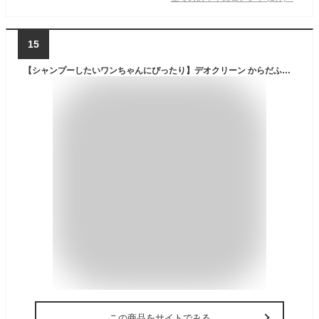
15
【シャンプーしたいワンちゃんにぴったり】デオクリーン からだふきシート [無添加] アルコール、プロピレングリコール、パラベン、香り付き 厚手・超大判 28枚×3個 小型犬・高齢犬・猫用 [ボディシート/シャンプータオル]
この商品をサイトでみる