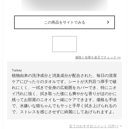
この商品をサイトでみる
価格と在庫を
楽天
でチェック
>>
Turkey
植物由来の洗浄成分と消臭成分が配合された、毎日の清潔
ケアにぴったりのタオルです。シートが大判且つ厚手で破
れにくく、一拭きで全身の広範囲をカバーでき、特にニオ
イ汚れに強く、拭き取った後にも爽やかな香りがほのかに
残ってお部屋のニオイも一緒にケアできます。価格も手頃
で、水嫌いな猫ちゃんでもサッと手早く拭き上げられるの
で、ストレスを感じさせずに綺麗にしてあげられますよ。
全てのおすすめコメント
(
1
件)
>