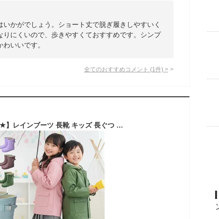
はいかがでしょう。ショート丈で脱ぎ履きしやすいく
なりにくいので、歩きやすくておすすめです。シンプ
かわいいです。
全てのおすすめコメント
(
1
件)
>
【楽天スーパーSALE★】レインブーツ 長靴 キッズ 長ぐつ 男の子 女の子 こども 子供用 ジュニア 17cm 18cm 19cm 20cm 21cm 22cm 23cm レインシューズ 雨 雪 通園 通学 新学期 柔らかい 歩きやすい 軽い 軽量 滑りにくい 無地 ケンケンパ|slz|