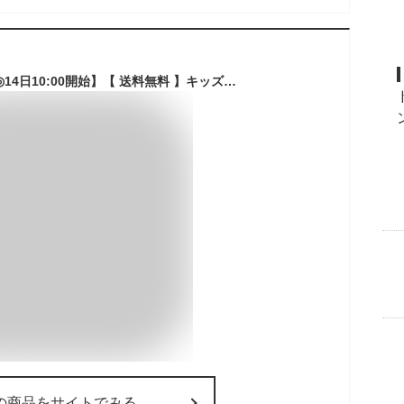
【半額以上52％OFF◎14日10:00開始】【 送料無料 】キッズ 長靴 レインブーツ 4色 [ 男の子 女の子 長ぐつ 子供 こども ジュニア レイングッズ 無地 雨具 雨用 おしゃれ 靴 19cm 20cm 21cm 22cm 23cm ブラック ネイビー 黒 紺 柔らかい 滑りにくい 軽量 軽い ]
の商品をサイトでみる