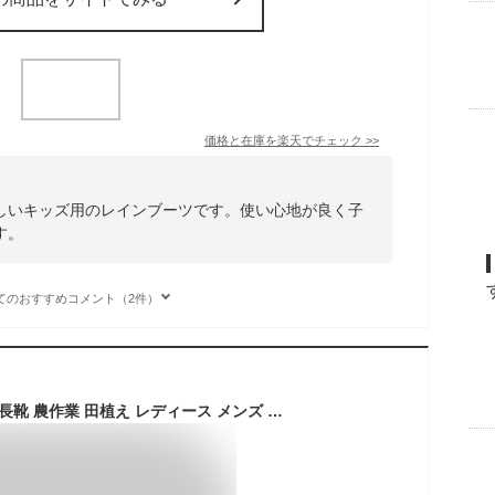
価格と在庫を
楽天
でチェック
>>
しいキッズ用のレインブーツです。使い心地が良く子
す。
てのおすすめコメント（2件）
キッズ レインブーツ 長靴 農作業 田植え レディース メンズ レインシューズ ロング 折り畳み収納可能 雨靴 親子お揃い 絞れるフード 防水 作業靴 ながぐつ 子供用 防水靴 柔らかい 防水シューズ 紐付け アウトドア 釣り 防災 通学 キャンプ 雪 台風対策 耐久性抜群