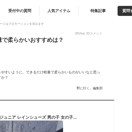
受付中の質問
人気アイテム
特集記事
質問
ージはプロモーションを含みます
38
View
30
コメント
量で柔らかいおすすめは？
きやすいように、できるだけ軽量で柔らかいものがいいなと思っ
すか？
野に行く。編集部
レインブーツ キッズ ジュニア レインシューズ 男の子 女の子 男女兼用 ブーツ こどもシューズ シューズ 長靴 雨靴 子供靴 こども 可愛い おしゃれ 防水 シンプル ショート 柔らかい 滑り止め 歩きやすい 無地 アウトドア 軽量 雨 雨具 通園 通学 保育園 幼稚園 小学生