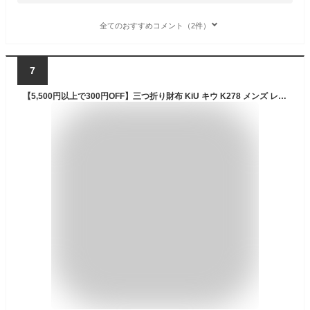
全てのおすすめコメント（2件）
7
【5,500円以上で300円OFF】三つ折り財布 KiU キウ K278 メンズ レディース コンパクト 小さめ 撥水 防水 軽量 Dカン カードポケット コインケース 小銭入れ 3つ折り ミニ財布 ミニウォレット ブランド 通勤 通学 中学生 高校生 フェス ライブ アウトドア キャンプ 旅行 花柄