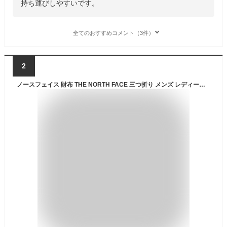
持ち運びしやすいです。
全てのおすすめコメント（3件）
2
ノースフェイス 財布 THE NORTH FACE 三つ折り メンズ レディース キッズ 子供 BCドットワレット BC DOT WALLET ウォレット 防水 アウトドア ブランド ジュニア 高校生 小学生 中学生 男の子 男子 黒 赤 青 黄色 白 カーキ 迷彩 カモ NM82319