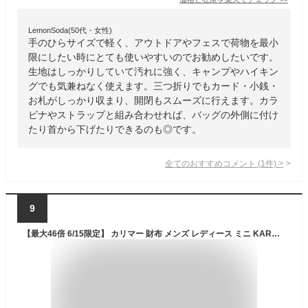
LemonSoda(50代・女性)
手のひらサイズで軽く、アウトドアやフェスで荷物を最小
限にしたい時にとても使いやすいのでお勧めしたいです。
生地はしっかりしていて汚れに強く、キャンプやハイキン
グでも気兼ねなく使えます。三つ折りでもカード・小銭・
お札がしっかり収まり、開閉もスムーズに行えます。カラ
ビナやストラップと組み合わせれば、バッグの外側に付け
たり首から下げたりできるのも◎です。
全てのおすすめコメント
(
1
件)
>
9
【最大46倍 6/15限定】 カリマー 財布 メンズ レディース ミニ KARRIMOR 三つ折り財布 三つ折り ブランド コンパクト 軽量 小さめ ミニ財布 2WAY ネックストラップ 首掛け ストラップ付き 小銭入れ アウトドア 撥水 ナイロン VT wallet 501224