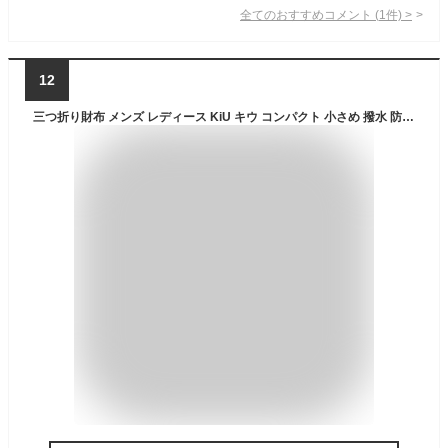
全てのおすすめコメント
(
1
件)
>
12
三つ折り財布 メンズ レディース KiU キウ コンパクト 小さめ 撥水 防水 軽量 ミニ財布 ミニウォレット 3つ折り コインケース 小銭入れ カードポケット Dカン 通勤 通学 中学生 高校生 フェス ライブ アウトドア キャンプ 旅行 花柄 レオパード 派手 おしゃれ かわいい K278