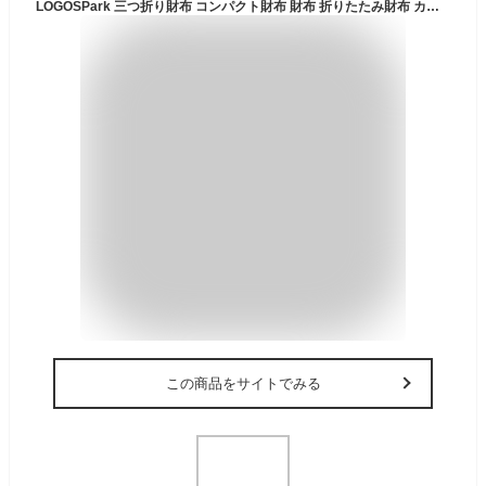
LOGOSPark 三つ折り財布 コンパクト財布 財布 折りたたみ財布 カジュアル アウトドア キャンプ メンズ ロゴスパーク 男性向け 父の日 フレッシャーズ プレゼント ギフト 送料無料
この商品をサイトでみる