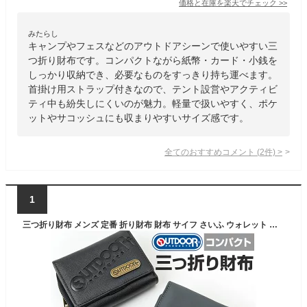
価格と在庫を
楽天
でチェック
>>
みたらし
キャンプやフェスなどのアウトドアシーンで使いやすい三
つ折り財布です。コンパクトながら紙幣・カード・小銭を
しっかり収納でき、必要なものをすっきり持ち運べます。
首掛け用ストラップ付きなので、テント設営やアクティビ
ティ中も紛失しにくいのが魅力。軽量で扱いやすく、ポケ
ットやサコッシュにも収まりやすいサイズ感です。
全てのおすすめコメント
(
2
件)
>
1
三つ折り財布 メンズ 定番 折り財布 財布 サイフ さいふ ウォレット 二つ折り お札入れ カード収納 小銭入れ メンズ財布 コンパクト ミニ財布 おしゃれ かっこいい メンズウォレット OUTDOOR アウトドア ギフト 贈り物