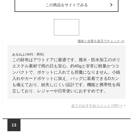
この商品をサイトでみる
価格と在庫を
楽天
でチェック
>>
あるねよ(40代・男性)
この財布はアウトドアに最適です。撥水・防水加工のポリ
エステル素材で雨の日も安心。約40gと非常に軽量かつコ
ンパクトで、ポケットに入れても邪魔になりません。小銭
入れやカードポケットに加え、バッグに装着できるDカン
も備えており、紛失しにくい設計です。機能と携帯性を両
立しており、レジャーや日常使いにおすすめです。
全てのおすすめコメント
(
3
件)
>
13