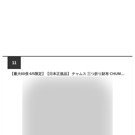
11
【最大60倍 6/5限定】【日本正規品】 チャムス 三つ折り財布 CHUMS リサイクルコンパクトウォレット RECYCLE ACCESSORIES Recycle Compact Wallet 財布 三つ折り 小銭入れ コンパクト ミニ財布 小さい 軽量 アウトドア メンズ レディース CH60-3467