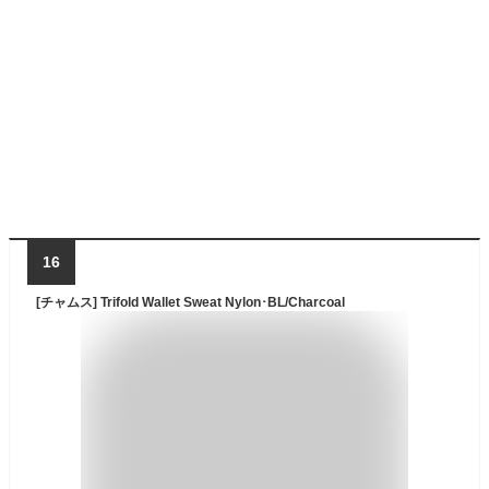
16
[チャムス] Trifold Wallet Sweat Nylon･BL/Charcoal