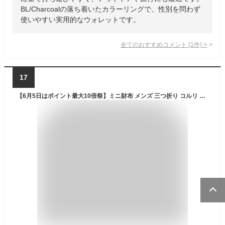
BL/Charcoalの落ち着いたカラーリングで、性別を問わず
使いやすい実用的なウォレットです。
全てのおすすめコメント
(
1
件)
>
17
【6月5日はポイント最大10倍祭】ミニ財布 メンズ 三つ折り コルリ ベーシック 財布 ミニ ヘミングス キッズ 小銭入れ アウトドア ポリエステル HEMING'S ミニウォレット コンパクト 折りたたみ カード コインケース 極小 ポケット 財布 女の子 小学生