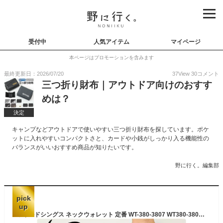
受付中
人気アイテム
マイページ
本ページはプロモーションを含みます
最終更新日：2026/07/20
37
View
30
コメント
三つ折り財布｜アウトドア向けのおすす
めは？
決定
キャンプなどアウトドアで使いやすい三つ折り財布を探しています。ポケ
ットに入れやすいコンパクトさと、カードや小銭がしっかり入る機能性の
バランスがいいおすすめ商品が知りたいです。
野に行く。編集部
pick
up
ワイルドシングス ネックウォレット 定番 WT-380-3807 WT380-3807 WILDTHINGS お財布 ミニウォレット 三つ折り財布 折り財布 折財布 ミニ財布 レディース メンズ 首かけ ストラップ付 キャンプ アウトドア おしゃれ 首掛け