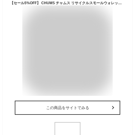
【セール5%OFF】 CHUMS チャムス リサイクルスモールウォレット 三つ折り財布 カード収納 小銭入れ コンパクト 通勤 通学 アウトドア キャンプ 野外フェス CH60-3570 メール便対応
この商品をサイトでみる