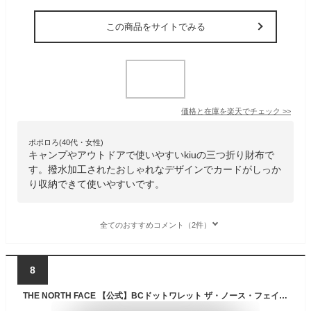
この商品をサイトでみる
価格と在庫を
楽天
でチェック
>>
ポポロろ(40代・女性)
キャンプやアウトドアで使いやすいkiuの三つ折り財布で
す。撥水加工されたおしゃれなデザインでカードがしっか
り収納できて使いやすいです。
全てのおすすめコメント（2件）
8
THE NORTH FACE 【公式】BCドットワレット ザ・ノース・フェイス 財布・ポーチ・ケース その他の財布・ポーチ・ケース オレンジ グリーン レッド ホワイト ブルー ゴールド ブラック グレー【送料無料】