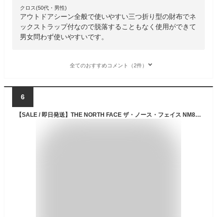
クロス(50代・男性)
アウトドアシーン全般で使いやすい三つ折り型の財布でネ
ックストラップ付なので脱落することもなく使用ができて
男女問わず使いやすいです。
全てのおすすめコメント（2件）
6
【SALE / 即日発送】THE NORTH FACE ザ・ノース・フェイス NM82319 BC DOT WALLET BC【10％OFF】ドット ワレット ウォレット メンズ レディース ユニセックス アウトドア カモ 迷彩 三つ折り 財布 札入れ 小銭入れ 防水 撥水 耐久 サステナブル 12カラー 国内正規 2026SS