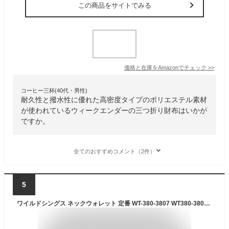
この商品をサイトでみる
価格と在庫を
Amazon
でチェック
>>
コーヒー三杯(40代・男性)
耐久性と撥水性に優れた高密度タイプのポリエステル素材
が使われているウィークエンダーの三つ折り財布はいかが
ですか。
全てのおすすめコメント（2件）
5
ワイルドシングス ネックウォレット 定番 WT-380-3807 WT380-3807 WILDTHINGS お財布 ミニウォレット 三つ折り財布 折り財布 折財布 ミニ財布 レディース メンズ 首かけ ストラップ付 キャンプ アウトドア おしゃれ 首掛け