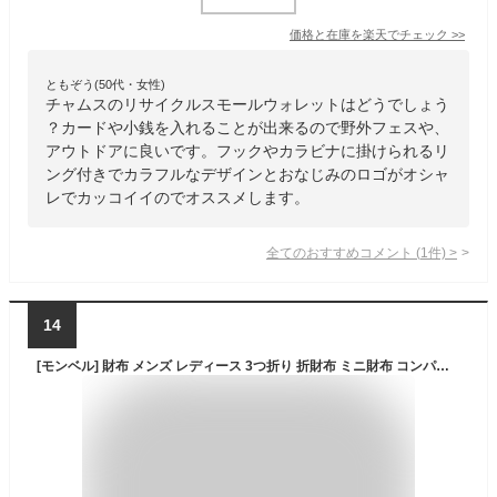
価格と在庫を
楽天
でチェック
>>
ともぞう(50代・女性)
チャムスのリサイクルスモールウォレットはどうでしょう
？カードや小銭を入れることが出来るので野外フェスや、
アウトドアに良いです。フックやカラビナに掛けられるリ
ング付きでカラフルなデザインとおなじみのロゴがオシャ
レでカッコイイのでオススメします。
全てのおすすめコメント
(
1
件)
>
14
[モンベル] 財布 メンズ レディース 3つ折り 折財布 ミニ財布 コンパクト ナイロン トレールワレット 1133248 (オレンジ(OGRD)/オレンジ)