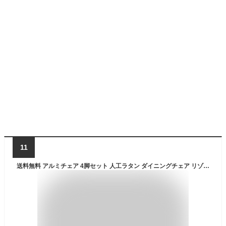
11
送料無料 アルミチェア 4脚セット 人工ラタン ダイニングチェア リゾートチェア ガーデンチェア ラタンチェア スタッキングチェア 会議椅子 ラウンジチェア 軽量で持ち運び簡単 ビーチチェア スタッキング アウトドア リゾート ラタン (人工) 黒 ブラック L24BK