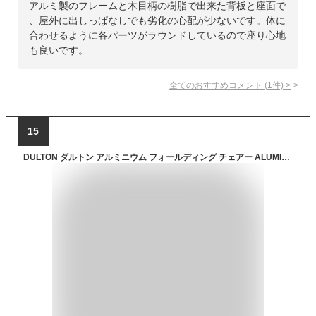
アルミ製のフレームと木目柄の樹脂で出来た背板と座面で
、屋外に出しっぱなしでも劣化の心配が少ないです。体に
合わせるように各パーツがラウンドしているので座り心地
も良いです。
全てのおすすめコメント
(
1
件)
>
15
DULTON ダルトン アルミニウム フォールディング チェアー ALUMINUM FOLDING CHAIR 折りたたみ式 アームチェア ガーデンチェア 椅子 おしゃれ モダン家具 インポート