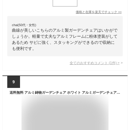
価格と在庫を
楽天
でチェック
>>
chai(50代・女性)
曲線が美しいこちらのアルミ製ガーデンチェアはいかがで
しょうか。軽量で丈夫なアルミフレームに粉体塗装がして
あるため サビに強く、スタッキングができるので収納に
も便利です。
全てのおすすめコメント
(
1
件)
>
9
送料無料 アルミ鋳物ガーデンチェア ホワイト アルミガーデンチェア 軽量で持ち運び簡単 エレガント ガーデンファニチャー ガーデンチェア アルミ チェア キャンプチェア アルミチェア アウトドア 庭 バルコニー テラス 屋外 ファニチャー 鋳物 白 newchairchairalumi