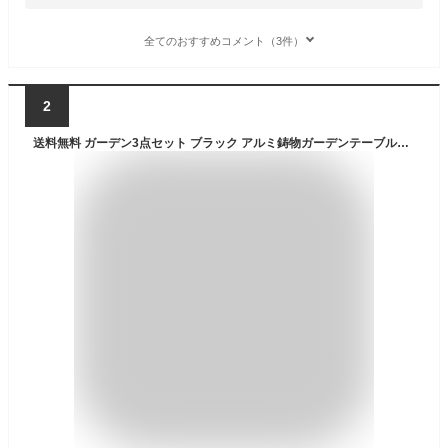
全てのおすすめコメント（3件）
2
送料無料 ガーデン3点セット ブラック アルミ鋳物ガーデンテーブル3点セット ガーデンファニチャー ガーデンテーブルセット ガーデンチェア アルミ アルミテーブル ガーデンテーブル アルミチェア キャンプチェア アウトドア 庭 バルコニー テラス 鋳物 黒 almimna363set