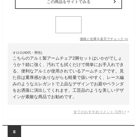
この商品をサイトでみる
価格と在庫を
楽天
でチェック
>>
オロロ(40代・男性)
こちらのアルミ製アームチェア2脚セットはいかがでしょ
うか？錆に強く、汚れても拭くだけで簡単にお手入れでき
る、便利なアルミが使用されているアームチェアです。見
た目は重厚感がありながらも軽量で扱いやすく、レース編
みのようなエレガントで上品なデザインでお庭やベランダ
をお洒落に演出してくれます。工芸品のような美しいデザ
インが素敵な商品でお勧めです。
全てのおすすめコメント
(
1
件)
>
8