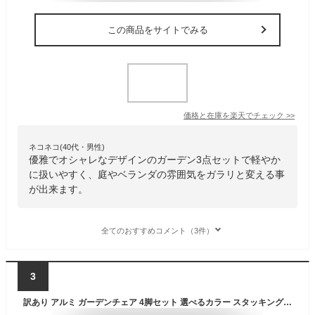
この商品をサイトでみる
価格と在庫を
楽天
でチェック
>>
ネコネコ(40代・男性)
優雅でオシャレなデザインのガーデン3点セットで軽やか
に扱いやすく、庭やベランダの雰囲気をガラリと変える事
が出来ます。
全てのおすすめコメント（3件）
3
訳あり アルミ ガーデンチェア 4脚セット 選べるカラー スタッキング可能 アルミ製 アルミチェア 軽量で持ち運び簡単 ガーデンファニチャー ガーデン チェア ガーデンセット 椅子 スタッキングチェア アウトドア おしゃれ シンプル 頑丈 丈夫 庭 屋外 agch034p