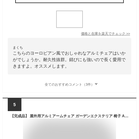
価格と在庫を
楽天
でチェック
>>
まくち
こちらのヨーロピアン風でおしゃれなアルミチェアはいか
がでしょうか。耐久性抜群。錆びにも強いので長く愛用で
きますよ。オススメします。
全てのおすすめコメント（3件）
5
【完成品】 屋外用アルミアームチェア ガーデンエクステリア 椅子 AL-53AC ガーデンチェア ガーデン チェアー アルミ製 ガーデニング アウトドアチェア 雨ざらし イス 屋外 業務用 家庭用 プレゼント