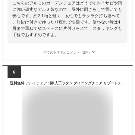
こちらのアルミのガーデンチェアはどうですか？サビや雨
に強い頑丈なアルミ製なので、屋外に雨ざらしで置いても
安心です。約2.1kgと軽く、女性でもラクラク持ち運べて
、肘掛け付きでゆったり座れて快適です。使わない時は4
脚まで重ねて省スペースに片付けられて、スタッキングも
手軽でおすすめですよ。
全てのおすすめコメント（2件）
6
送料無料 アルミチェア 1脚 人工ラタン ダイニングチェア リゾートチェア ガーデンチェア ラタンチェア スタッキングチェア 会議椅子 ラウンジチェア 軽量で持ち運び簡単 ビーチチェア アルミチェア スタッキング アウトドア リゾート ラタン (人工) 黒 ブラック L24BK