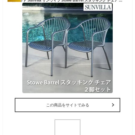
2脚セット SunVilla サンヴィラ Stowe Barrel スタッキング チェア 屋外用 ガーデンチェア アルミフレーム 粉体塗装 錆びにくい 軽量 丈夫 重ねて収納可能 庭 テラス バルコニー プールサイド BBQ ベランダ カフェチェア 商業用 アウトドア家具 エクステリア 外構 送料無料
この商品をサイトでみる