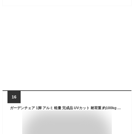
16
ガーデンチェア 1脚 アルミ 軽量 完成品 UVカット 耐荷重 約100kg スタッキング アームチェア l21chgtbll (チェアのみ)