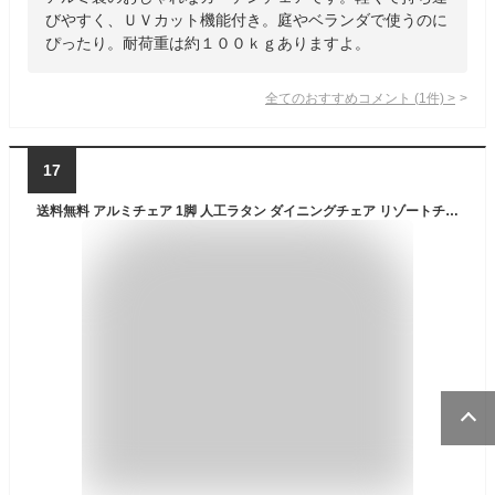
びやすく、ＵＶカット機能付き。庭やベランダで使うのに
ぴったり。耐荷重は約１００ｋｇありますよ。
全てのおすすめコメント
(
1
件)
>
17
送料無料 アルミチェア 1脚 人工ラタン ダイニングチェア リゾートチェア ガーデンチェア ラタンチェア スタッキングチェア 会議椅子 ラウンジチェア 軽量で持ち運び簡単 ビーチチェア アルミチェア スタッキング アウトドア リゾート ラタン (人工) 白 ホワイト L24WH