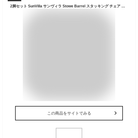
2脚セット SunVilla サンヴィラ Stowe Barrel スタッキング チェア 屋外用 ガーデンチェア アルミフレーム 粉体塗装 錆びにくい 軽量 丈夫 重ねて収納可能 庭 テラス バルコニー プールサイド BBQ ベランダ カフェチェア 商業用 アウトドア家具 エクステリア 外構 送料無料
この商品をサイトでみる