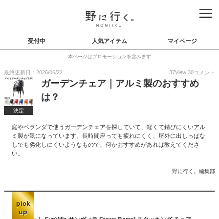
受付中
人気アイテム
マイページ
本ページはプロモーションを含みます
最終更新日：2026/06/22
37
View
30
コメント
ガーデンチェア｜アルミ製のおすすめ
は？
決定
庭やベランダで使うガーデンチェアを探していて、軽くて錆びにくいアル
ミ製が気になっています。長時間座っても疲れにくく、屋外に出しっぱな
しでも劣化しにくいようなもので、何かおすすめがあれば教えてくださ
い。
野に行く。編集部
pick
up