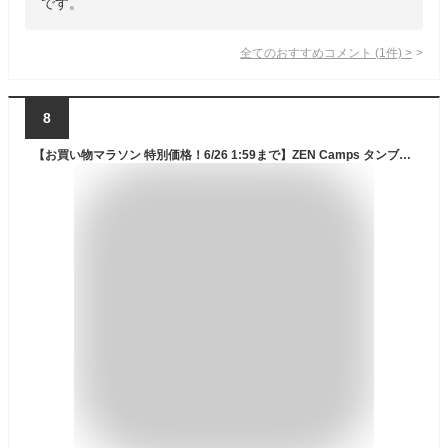
です。
全てのおすすめコメント
(
1
件)
>
8
【お買い物マラソン 特別価格！6/26 1:59まで】ZEN Camps タンブラー ストロー付き 887ml 水筒 大容量 持ち運び ストロー 真空断熱 保温 保冷 蓋付き こぼれない 車 ドライブ オフィス キャンプ アウトドア