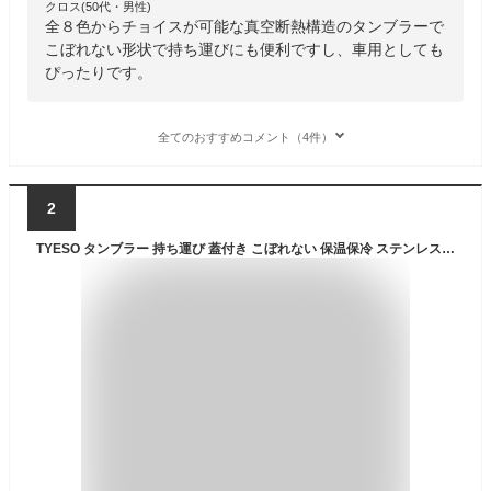
クロス(50代・男性)
全８色からチョイスが可能な真空断熱構造のタンブラーで
こぼれない形状で持ち運びにも便利ですし、車用としても
ぴったりです。
全てのおすすめコメント（4件）
2
TYESO タンブラー 持ち運び 蓋付き こぼれない 保温保冷 ステンレス コーヒーマッグ 真空断熱 二重構造 450ml 600ml コップ水筒 直飲み 保温マグ フタ付き マグボトル プレゼント用 ビジネス用 男女兼用 ステンレスタンブラー 父の日