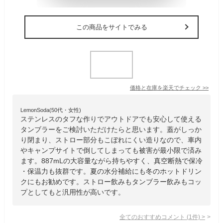
この商品をサイトでみる
価格と在庫を
楽天
でチェック
>>
LemonSoda(50代・女性)
ステンレスのタフな作りでアウトドアでも安心して使える
タンブラーをご検討いただけたらと思います。蓋がしっか
り閉まり、ストロー部分もこぼれにくい造りなので、車内
やキャンプサイトで倒してしまっても被害が最小限で済み
ます。887mLの大容量ながら持ちやすく、真空断熱で保冷
・保温力も抜群です。夏の水分補給にも冬のホットドリン
クにもお勧めです。ストロー飲みもタンブラー飲みもコッ
プとしてもと汎用性が高いです。
全てのおすすめコメント
(
1
件)
>