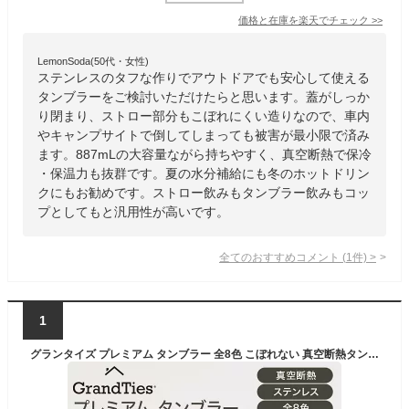
価格と在庫を
楽天
でチェック
>>
LemonSoda(50代・女性)
ステンレスのタフな作りでアウトドアでも安心して使える
タンブラーをご検討いただけたらと思います。蓋がしっか
り閉まり、ストロー部分もこぼれにくい造りなので、車内
やキャンプサイトで倒してしまっても被害が最小限で済み
ます。887mLの大容量ながら持ちやすく、真空断熱で保冷
・保温力も抜群です。夏の水分補給にも冬のホットドリン
クにもお勧めです。ストロー飲みもタンブラー飲みもコッ
プとしてもと汎用性が高いです。
全てのおすすめコメント
(
1
件)
>
1
グランタイズ プレミアム タンブラー 全8色 こぼれない 真空断熱タンブラー 590ml 大容量 蓋付 ギフト プレゼント グランデサイズ 保温保冷8H 氷18H テイクアウト 持ち運び オフィス 車カップホルダー 簡単開閉呑み口 マット加工