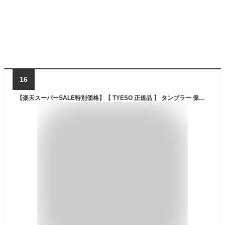
16
【楽天スーパーSALE特別価格】【 TYESO 正規品 】 タンブラー 保温 保冷 蓋付き ストロー 持ち運び こぼれない 900ml 1.2L 大容量 ステンレス 水筒 TYESOタンブラー ストロー付きタンブラー マグ ボトル かわいい おしゃれ ストロー付き 2way ホワイト 白 おしゃれ 韓国