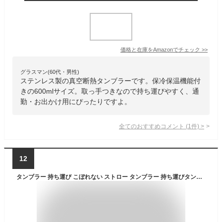
価格と在庫を
Amazon
でチェック
>>
グラスマン(60代・男性)
ステンレス製の真空断熱タンブラーです。保冷保温機能付
きの600mlサイズ。取っ手つきなので持ち運びやすく、通
勤・お出かけ用にぴったりですよ。
全てのおすすめコメント
(
1
件)
>
12
タンブラー 持ち運び こぼれない ストロー タンブラー 持ち運びタンブラー 保温 保冷 蓋付き 水筒 ストロータンブラー マグ スポーツ オフィス ジャグ 取っ手 2way コーヒー 304ステンレス 広口 おしゃれ 韓国 小物 食器 真空 ボトル