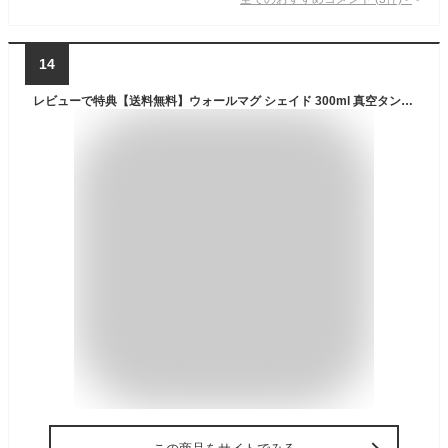
14
レビューで特典【送料無料】ウォールマグ シェイド 300ml 真空タンブラー 蓋付き こぼれない ステンレスマグ 魔法瓶 真空断熱 持ち運び 保冷 保温 結露しない コーヒーマグ コーヒータンブラー アウトドア タンブラー 車 ドリンクホルダー RIVERS リバーズ 公式