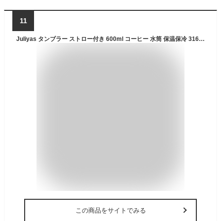
11
Juliyas タンブラー ストロー付き 600ml コーヒー 水筒 保温保冷 316ステンレス 取っ手付 真空断熱 二重構造 広口 大容量 2way飲み 直飲み ウォーターボトル 漏れない 洗いやすい 持ち運び ホーム/オフィス/アウトドア/登山 女の子 男の子 （パープル）
この商品をサイトでみる