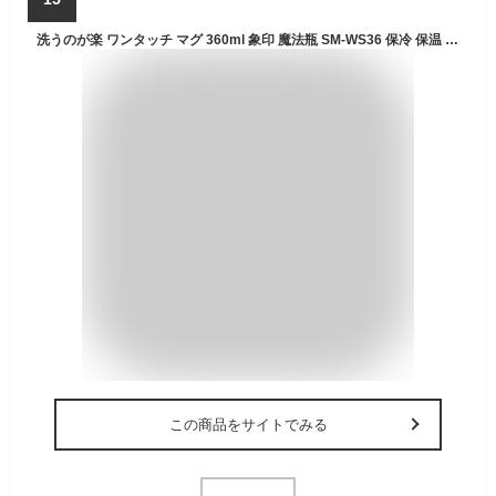
洗うのが楽 ワンタッチ マグ 360ml 象印 魔法瓶 SM-WS36 保冷 保温 | 水筒 すいとう ステンレス 直飲み タンブラー マグボトル 保温ボトル 保温 保冷 保冷ボトル 持ち運び ステンレスボトル マグ スポーツドリンクOK 中学生 高校生 運動 ジム アウトドア スポーツ部活 運動
この商品をサイトでみる