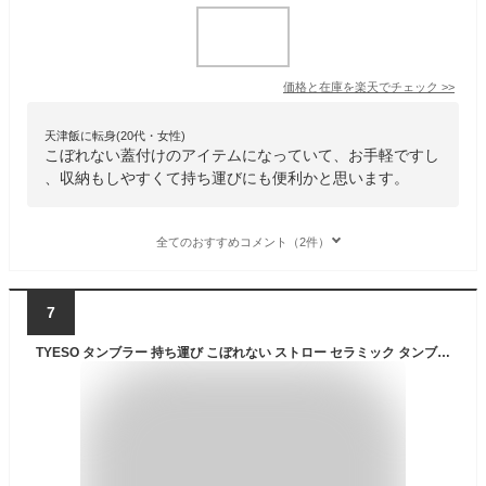
価格と在庫を
楽天
でチェック
>>
天津飯に転身(20代・女性)
こぼれない蓋付けのアイテムになっていて、お手軽ですし
、収納もしやすくて持ち運びにも便利かと思います。
全てのおすすめコメント（2件）
7
TYESO タンブラー 持ち運び こぼれない ストロー セラミック タンブラー ストロー付きタンブラー 保温保冷タンブラー 蓋付き 水筒 大容量 ストロー 正規品 マグ スポーツ オフィス ジャグ 取っ手 2way コーヒー ステンレス広口 真空断熱