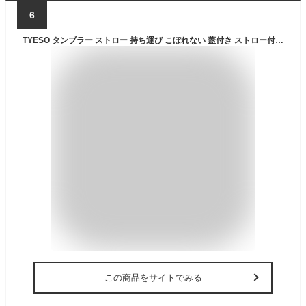
6
TYESO タンブラー ストロー 持ち運び こぼれない 蓋付き ストロー付きタンブラー 保温 保冷 おしゃれ 水筒 コーヒー 大容量 オフィス ステンレス マグ ジョッキ アウトドア コンパクト プレゼント 真空断熱 600ml 470ml 正規品
この商品をサイトでみる