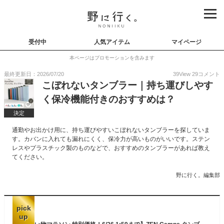
受付中
人気アイテム
マイページ
本ページはプロモーションを含みます
最終更新日：2026/07/20
39
View
29
コメント
こぼれないタンブラー｜持ち運びしやす
く保冷機能付きのおすすめは？
決定
通勤やお出かけ用に、持ち運びやすいこぼれないタンブラーを探していま
す。カバンに入れても漏れにくく、保冷力が高いものがいいです。ステン
レスやプラスチック製のものなどで、おすすめのタンブラーがあれば教え
てください。
野に行く。編集部
pick
up