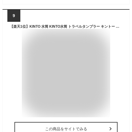
9
【楽天1位】KINTO 水筒 KINTO水筒 トラベルタンブラー キントー マイボトル マグボトル ステンレス メンズ 女子 コーヒー 持ち運び 保温 保冷 こぼれない ボトル 洗いやすい 大人 おしゃれ オフィス [ kinto トラベルタンブラー 500ml 350ml ]
この商品をサイトでみる