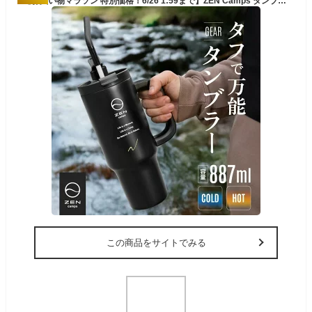
【お買い物マラソン 特別価格！6/26 1:59まで】ZEN Camps タンブラー ストロー付き 887ml 水筒 大容量 持ち運び ストロー 真空断熱 保温 保冷 蓋付き こぼれない 車 ドライブ オフィス キャンプ アウトドア
この商品をサイトでみる