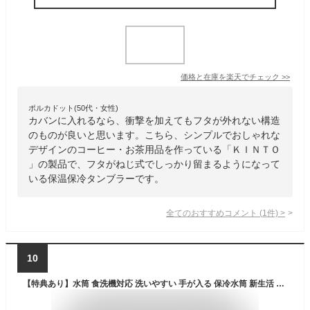
価格と在庫を
楽天
でチェック
>>
ポルカドット(50代・女性)
カバンに入れるなら、衝撃を加えてもフタが外れない構造
のものが良いと思います。こちら、シンプルでおしゃれな
デザインのコーヒー・お茶用品を作っている「ＫＩＮＴＯ
」の製品で、フタがねじ式でしっかり留まるようになって
いる保温保冷タンブラーです。
全てのおすすめコメント
(
1
件)
>
10
【特典あり】水筒 食洗機対応 洗いやすい 手が入る 保冷水筒 新生活 大人 仕事 オフィス 会社 通勤 おしゃれ 保冷保温水筒 600ml 800ml 保温 保冷 魔法瓶 真空断熱 広口 取っ手付き 蓋付き タンブラー 持ち運び 漏れない 大きい 大容量 軽い 軽量 ピーコック AEF-60/80