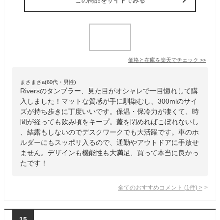
この商品をサイトでみる
価格と在庫を
楽天
でチェック
>>
まさまさa(60代・男性)
Riversのタンブラー、見た目がオシャレで一目惚れして購
入しました！マットな質感が手に馴染むし、300mlのサイ
ズが持ち歩きに丁度いいです。保温・保冷力が凄くて、時
間が経っても飲み頃をキープ。蓋を閉めればこぼれないし
、結露もしないのでデスクワークでも大活躍です。車のホ
ルダーにもスッポリ入るので、通勤やアウトドアに手放せ
ません。デザインも機能性も大満足、買って本当に良かっ
たです！
全てのおすすめコメント
(
1
件)
>
15