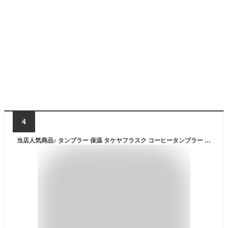
4
当店人気商品♪ タンブラー 保温 タケヤフラスク コーヒータンブラー 12oz 350ml オフィス ステンレス こぼれない コーヒー かわいい ギフト プレゼント おしゃれ 保冷 男性 女性 高級感 蓋付き 持ち運び 真空 TAKEYA