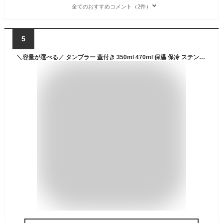
全てのおすすめコメント（2件）
5
＼容量が選べる／ タンブラー 蓋付き 350ml 470ml 保温 保冷 ステンレス 持ち運び ふた付き NCD-TLT350 NCD-L350 スリム こぼれない コーヒー 蓋付きタンブラー 蓋 カフェデイズ 水筒 マグボトル 持ち歩き マイボトル アイリスオーヤマ