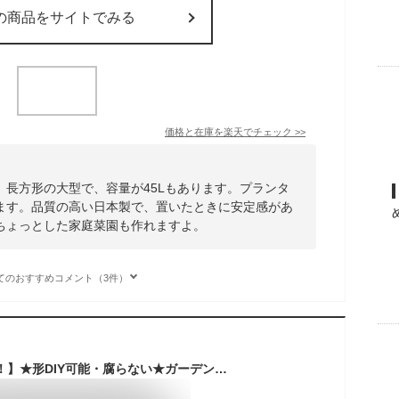
の商品をサイトでみる
価格と在庫を
楽天
でチェック
>>
。長方形の大型で、容量が45Lもあります。プランタ
ます。品質の高い日本製で、置いたときに安定感があ
ちょっとした家庭菜園も作れますよ。
てのおすすめコメント（3件）
【SS-1,000円券GET！】★形DIY可能・腐らない★ガーデンベッド レイズドベッド プランター 大型 深型 亜鉛メッキ 金属製 水はけ構造 腐敗にくい 組立簡単 工具不要 高耐久 野菜 家庭菜園 花壇 屋外 プランターボックス ガーデンボックス ガーデニング 植木鉢 コンテナ