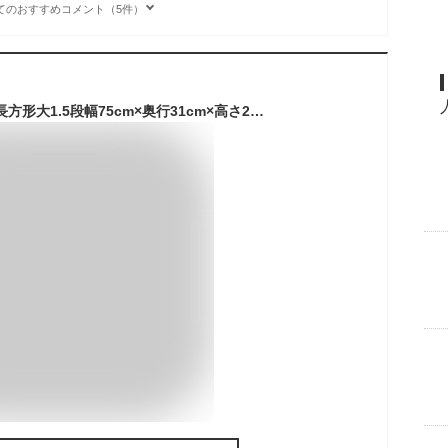
てのおすすめコメント（5件）
スクエア プランター長方形大1.5段幅75cm×奥行31cm×高さ29.5cm/深さ25.5cm 容量45Lプランター単体/プランター＋専用脚セット木製プランター 大型 深型 屋外 家庭菜園 園芸用品 野菜 おしゃれ 鉢 カバー ウッドプランター 日本製