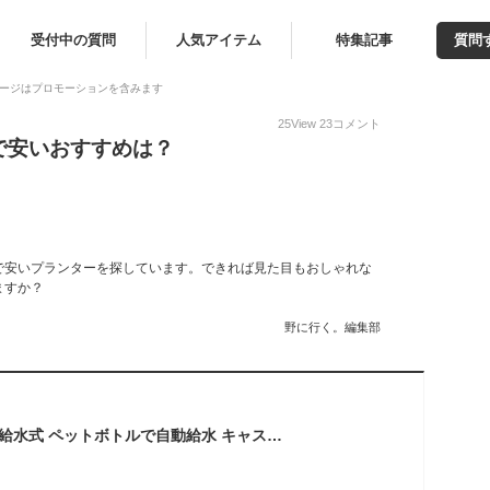
受付中の質問
人気アイテム
特集記事
質問
ージはプロモーションを含みます
25
View
23
コメント
で安いおすすめは？
で安いプランターを探しています。できれば見た目もおしゃれな
ますか？
野に行く。編集部
ベストコ プランター 給水式 ペットボトルで自動給水 キャスター付 日本製 650型 グレー MA-4206