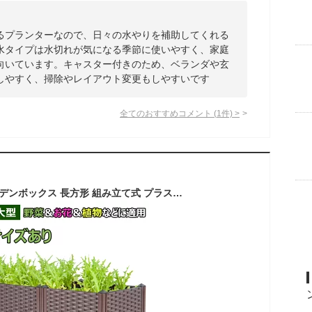
るプランターなので、日々の水やりを補助してくれる
水タイプは水切れが気になる季節に使いやすく、家庭
向いています。キャスター付きのため、ベランダや玄
しやすく、掃除やレイアウト変更もしやすいです
全てのおすすめコメント
(
1
件)
>
プランター 大型 ガーデンボックス 長方形 組み立て式 プラスチック 鉢植え入れ お花 植物 野菜用 盆栽 ブラウン プランターボックス 家庭菜園 簡単組立