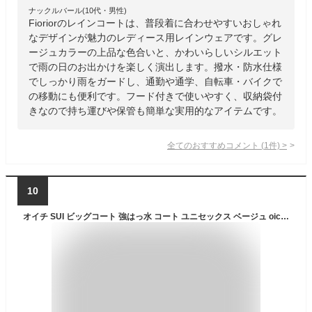
ナックルバール(10代・男性)
Fioriorのレインコートは、普段着に合わせやすいおしゃれ
なデザインが魅力のレディース用レインウェアです。グレ
ージュカラーの上品な色合いと、かわいらしいシルエット
で雨の日のお出かけを楽しく演出します。撥水・防水仕様
でしっかり雨をガードし、通勤や通学、自転車・バイクで
の移動にも便利です。フード付きで使いやすく、収納袋付
きなので持ち運びや保管も簡単な実用的なアイテムです。
全てのおすすめコメント
(
1
件)
>
10
オイチ SUI ビッグコート 強はっ水 コート ユニセックス ベージュ oichii SUI BIG COAT OIC-0039 コート 強はっ水 アウター ジャケット ロング 大きいサイズ レディース メンズ ユニセックス 春 シンプル 無地 おしゃれ 撥水 防寒 防水 雨