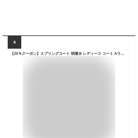
4
【20％クーポン】スプリングコート 弱撥水 レディース コート Aライン ステンカラーコート 入学式 入園式 卒入学 Filomo ステンカラー はっ水 アウター 通勤 春 秋 ライトアウター 仕事 ビジネス フォーマル 卒業式 卒園式 ギフト 5F (08000069r)