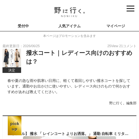
受付中
人気アイテム
マイページ
本ページはプロモーションを含みます
最終更新日：2026/06/25
25
View
21
コメント
撥水コート｜レディース向けのおすすめ
は？
決定
春や夏の急な雨や肌寒い日用に、軽くて着回しやすい撥水コートを探して
います。通勤やお出かけに使いやすい、レディース向けのもので何かおす
すめがあれば教えてください。
野に行く。編集部
pick
up
【セール】 撥水 「 レインコート よりお洒落。」 通勤 自転車 ミリタリーコート アウター レディース ミリタリー ライトアウター アウトドア キャンプ ブルゾン ジャケット 大きいサイズ ゆる 羽織 ロング スタンドネック 雨 防水 カーキ 黒 春 夏 HUG.U