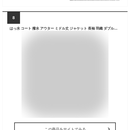
8
はっ水 コート 撥水 アウター ミドル丈 ジャケット 長袖 羽織 ダブルジップ ウエストコード 軽量 シンプル おしゃれ エコ 25S/S 春 夏 秋 M L LL サイズ 洗濯可 for/c フォーシー
この商品をサイトでみる