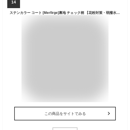
14
ステンカラー コート [Merfirge]裏地 チェック柄 【花粉対策・弱撥水加工】シンプル きれいめ レディース ビジネス 通勤 フォーマル アウター 入園式 入学式 就活 弱はっ水 春 秋 冬 プレゼント ギフト(lc3158)
この商品をサイトでみる