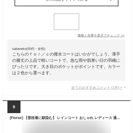
価格と在庫を
楽天
でチェック
>>
sabaneko(50代・女性)
こちらのｆｏｒ／ｃの撥水コートはいかがでしょう。薄手
の膝丈の上品で軽いコートで、急な雨や肌寒い日の羽織に
ぴったりです。大き目のポケットがポイントです。カラー
は２色から選べます。
全てのおすすめコメント
(
1
件)
>
9
[Fiorior] 【普段着に馴染む】 レインコート おしゃれ レディース 通勤 通学 かわいい 撥水 防水 フード 自転車 バイク 梅雨 袋付き 【シルエットが可愛い】 通常丈 グレージュ M