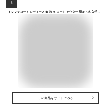
3
トレンチコート レディース 春 秋 冬 コート アウター 弱はっ水 入学式 入園式 卒入学 Filomo ベージュ キャメル ネイビー ブラック 7号/9号/11号/13号 ミドル丈 スプリングコート 通勤 大きいサイズ 卒業式 卒園式 ギフト プレゼント 5F (08000041r)
この商品をサイトでみる