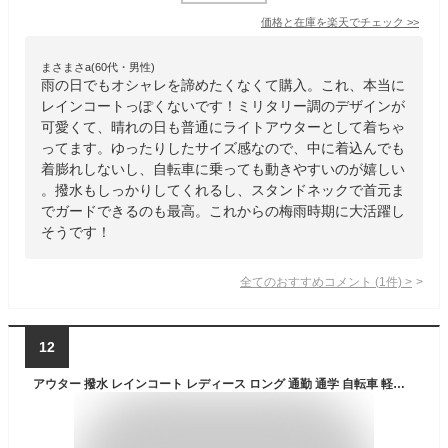
価格と在庫を
楽天
でチェック
>>
まさまさa(60代・男性)
雨の日でもオシャレを諦めたくなくて購入。これ、本当に
レインコートっぽくないです！ミリタリー調のデザインが
可愛くて、晴れの日も普通にライトアウターとして着ちゃ
ってます。ゆったりしたサイズ感なので、中に着込んでも
着膨れしないし、自転車に乗っても動きやすいのが嬉しい
。撥水もしっかりしてくれるし、スタンドネックで首元ま
でガードできるのも最高。これからの梅雨時期に大活躍し
そうです！
全てのおすすめコメント
(
1
件)
>
12
アウター 撥水 レインコート レディース ロング 通勤 通学 自転車 軽量 フード 体型カバー ライトアウター ポケット ゆったり 長い ポンチョ 雨 梅雨 無地 アウトドア キャンプ ミリタリー 晴雨兼用 大きいサイズ おしゃれ カーキ 黒 春 夏 HUG.U