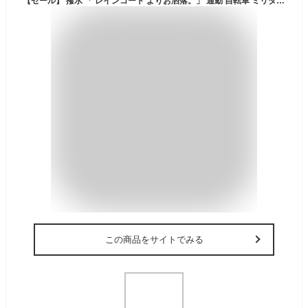
【セール】 撥水 「 レインコート よりお洒落。」 通勤 自転車 ミリタリーコート アウター レディース ミリタリー ライトアウター アウトドア キャンプ ブルゾン ジャケット 大きいサイズ ゆる 羽織 ロング スタンドネック 雨 防水 カーキ 黒 春 夏 HUG.U
この商品をサイトでみる