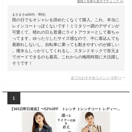
価格と在庫を
楽天
でチェック
>>
まさまさa(60代・男性)
雨の日でもオシャレを諦めたくなくて購入。これ、本当に
レインコートっぽくないです！ミリタリー調のデザインが
可愛くて、晴れの日も普通にライトアウターとして着ちゃ
ってます。ゆったりしたサイズ感なので、中に着込んでも
着膨れしないし、自転車に乗っても動きやすいのが嬉しい
。撥水もしっかりしてくれるし、スタンドネックで首元ま
でガードできるのも最高。これからの梅雨時期に大活躍し
そうです！
全てのおすすめコメント
(
1
件)
>
1
【365日即日発送】〜52%OFF トレンチ トレンチコート レディース 取り外しライナー付き 裏地付き オールシーズン対応 春夏秋冬 大きいサイズ ロング 洗える 花粉対策 撥水 通勤 リクルート ビジネス オフィス OL スプリングコート 黒