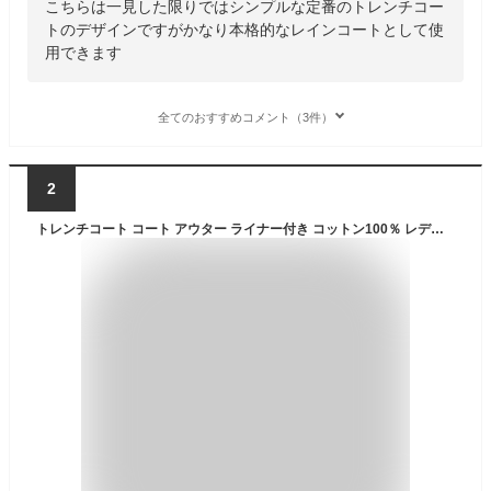
こちらは一見した限りではシンプルな定番のトレンチコー
トのデザインですがかなり本格的なレインコートとして使
用できます
全てのおすすめコメント（3件）
2
トレンチコート コート アウター ライナー付き コットン100％ レディース 撥水加工 入学式 入園式 卒入学 Filomo トレンチ 春コート ベージュ ブラック 大きいサイズ スプリングコート フォーマル 通勤 通学 卒業式 卒園式 ギフト プレゼント 5F (2596r)