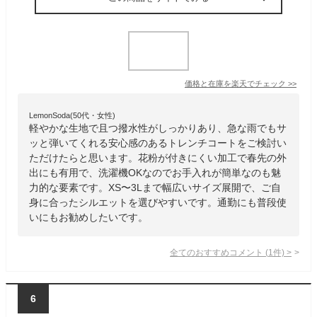
価格と在庫を
楽天
でチェック
>>
LemonSoda(50代・女性)
軽やかな生地で且つ撥水性がしっかりあり、急な雨でもサ
ッと弾いてくれる安心感のあるトレンチコートをご検討い
ただけたらと思います。花粉が付きにくい加工で春先の外
出にも有用で、洗濯機OKなのでお手入れが簡単なのも魅
力的な要素です。XS〜3Lまで幅広いサイズ展開で、ご自
身に合ったシルエットを選びやすいです。通勤にも普段使
いにもお勧めしたいです。
全てのおすすめコメント
(
1
件)
>
6