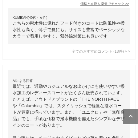
価格と在庫を
楽天
でチェック
>>
KUMIKAN(40代・女性)
こちらの撥水性に優れたフード付きのコートは防風性や撥
水性も高く、薄手で夏にも。サイズも豊富でベーシックな
カラーで着用しやすく、紫外線対策にも良いです
全てのおすすめコメント
(
13
件)
>
AIによる回答
最近では、通勤やカジュアルなお出かけにも使いやすい撥
水加工のレディースコートがたくさん販売されています。
たとえば、アウトドアブランドの「THE NORTH FACE」
や「Columbia」では、スタイリッシュで軽量な撥水コー
トが豊富に揃っています。また、「ユニクロ」や「無印良
品」でも、手頃な価格で撥水機能を備えたシンプルなデザ
インのコートがあります。 

選ぶ際には、ベージュやネイビーなどの落ち着いた色味を