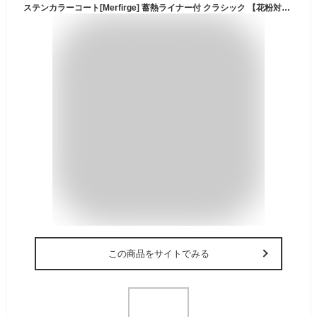
ステンカラーコート[Merfirge] 蓄熱ライナー付 クラシック 【花粉対策・弱撥水加工】シンプル きれいめ レディース ビジネス 通勤 フォーマル アウター 入園式 入学式 就活 弱はっ水 春 秋 冬(lc3154)
この商品をサイトでみる