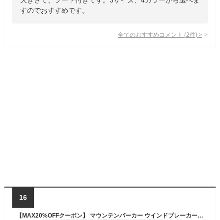
すのでおすすめです。
全てのおすすめコメント
(
2
件)
>
16
【MAX20%OFFクーポン】 マウンテンパーカー ウインドブレーカー レディース uvカット パーカー 春 秋 フード付き コート アウター 防風 軽量 撥水 薄手 速乾 体型カバー 日焼け防止 紫外線対策 ジャケット カジュアル アウター トップス 長袖 ブラック ベージュ M L LL 3L