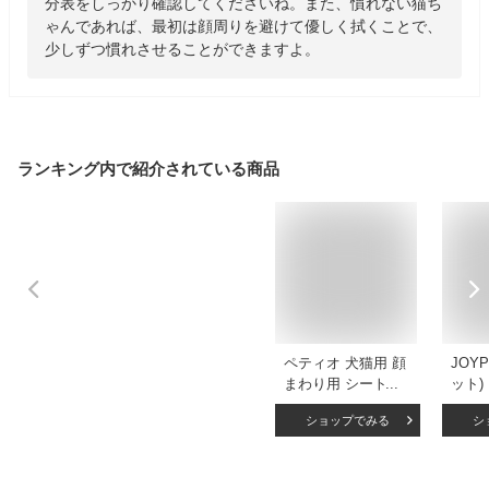
分表をしっかり確認してくださいね。また、慣れない猫ち
ゃんであれば、最初は顔周りを避けて優しく拭くことで、
少しずつ慣れさせることができますよ。
ランキング内で紹介されている商品
ペティオ 犬猫用 顔
JOY
まわり用 シートで
ット)
ふきとる シャンプ
オル
ショップでみる
シ
ーティッシュ 30枚
ーゲン
【ペット用品/犬用
×2個
品/猫用品/ケア用
30×
品】
い 使