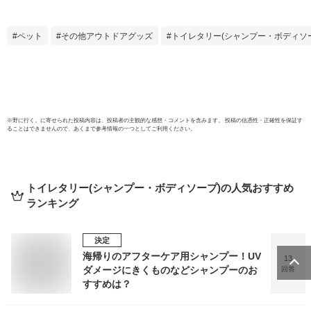
いス
る
ペット
その他アウトドアグッズ
トイレタリー(シャンプー・ボディソ
※
野に行く。
に寄せられた投稿内容は、投稿者の主観的な感想・コメントを含みます。 投稿の信憑性・正確性を保証す
ることはできませんので、あくまで参考情報の一つとしてご利用ください。
トイレタリー(シャンプー・ボディソープ)
の人気おすすめ
ランキング
決定
海帰りのアフターケア用シャンプー！UV
13
ダメージにきくものなどシャンプーのお
回答
すすめは？