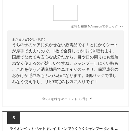
価格と在庫を
Amazon
でチェック
>>
まさまさa(60代・男性)
うちの子のケアに欠かせない必需品です！とにかくシート
が厚手で丈夫なので、1枚で全身しっかり拭き取れます。
国産でなめても安心な成分だから、目や口の周りにも気兼
ねなく使えるのが嬉しいですね。シャンプーしにくい時も
、これを使うと消臭効果でニオイがスッキリ。保湿成分の
おかげか毛並みもふわふわになります。3個パックで惜し
みなく使えるし、リピ確定のお気に入りです！
全てのおすすめコメント（2件）
5
ライオンペット ペットキレイ ミトンでらくらくシャンプー タオル 猫用 15枚 [ペット ふきとりタオル ボディタオル ねこ ネコ 厚手シート]