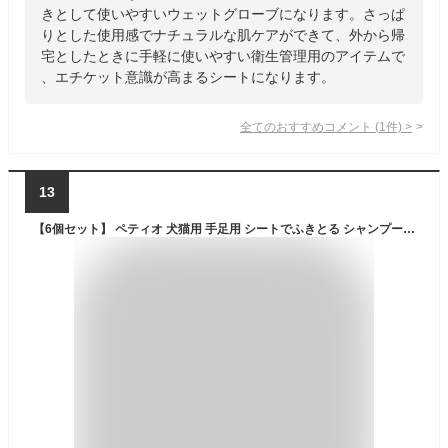
きとして使いやすいウェットグローブになります。さっぱ
りとした使用感でナチュラルな肌ケアができて、外から帰
宅としたときに手軽に使いやすい衛生管理用のアイテムで
、エチケット意識が高まるシートになります。
全てのおすすめコメント
(
1
件)
>
13
【6個セット】 ペティオ 犬猫用 手足用 シートでふきとる シャンプーティッシュ 30枚 全犬種・全猫種 Petio W26880 ノンアルコール シャンプー ペット用防災 ペット用品 ペット用 フェーズフリー 防災 備蓄 長毛 ペット ウェットティッシュ 短毛 厳選素材