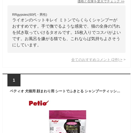
価格と在庫を
楽天
でチェック
>>
RRgypsies(60代・男性)
ライオンのペットキレイ ミトンでらくらくシャンプーが
おすすめです。手で撫でるような感覚で、猫の全身の汚れ
を拭き取っていけるタオルです。15枚入りでコスパがよい
です。お風呂を嫌がる猫でも、これならば気持ちよさそう
にしています。
全てのおすすめコメント
(
2
件)
>
1
ペティオ 犬猫用 顔まわり用 シートでふきとる シャンプーティッシュ 30枚【ペット用品/犬用品/猫用品/ケア用品】