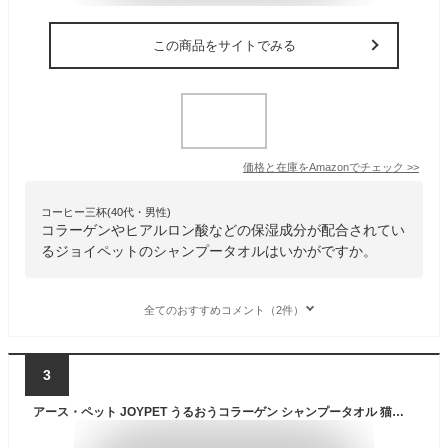
この商品をサイトでみる
価格と在庫を
Amazon
でチェック
>>
コーヒー三杯(40代・男性)
コラーゲンやヒアルロン酸などの保湿成分が配合されてい
るジョイペットのシャンプータオルはいかがですか。
全てのおすすめコメント（2件）
3
アース・ペット JOYPET うるおうコラーゲン シャンプータオル 猫用 25枚 4994527726405 猫用 お手入れ用品 タオル シャンプー シート ボディケア