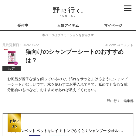
受付中
人気アイテム
マイページ
本ページはプロモーションを含みます
最終更新日：2026/06/22
31
View
24
コメント
猫向けのシャンプーシートのおすすめ
は？
決定
お風呂が苦手な猫を飼っているので、汚れをサッとふけるようにシャンプ
ーシートが欲しいです。水を使わずにお手入れできて、舐めても安心な成
分配合のものなど、おすすめがあれば教えてください。
野に行く。編集部
pick
up
ライオンペット ペットキレイ ミトンでらくらくシャンプー タオル 猫用 15枚 [ペット ふきとりタオル ボディタオル ねこ ネコ 厚手シート]