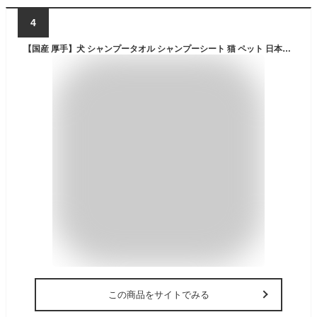
4
【国産 厚手】犬 シャンプータオル シャンプーシート 猫 ペット 日本製【なめても安心・消臭】 30枚×3パック EaseLiving ボディシート からだふき 植物由来 低刺激 保湿
この商品をサイトでみる