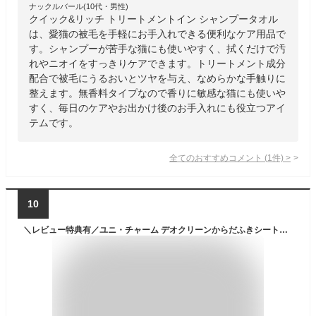
ナックルバール(10代・男性)
クイック&リッチ トリートメントイン シャンプータオル
は、愛猫の被毛を手軽にお手入れできる便利なケア用品で
す。シャンプーが苦手な猫にも使いやすく、拭くだけで汚
れやニオイをすっきりケアできます。トリートメント成分
配合で被毛にうるおいとツヤを与え、なめらかな手触りに
整えます。無香料タイプなので香りに敏感な猫にも使いや
すく、毎日のケアやお出かけ後のお手入れにも役立つアイ
テムです。
全てのおすすめコメント
(
1
件)
>
10
＼レビュー特典有／ユニ・チャーム デオクリーンからだふきシート中大型犬・猫無香 [単品内容量/15枚]×1個 | デオクリーン 犬用シート 無香 中型犬 大型犬 からだふきシート ペットシート シャンプー不要 アルコールフリー 無添加 シートタイプ 厚手シート