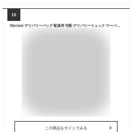
15
Olycism デリバリーバッグ 配達用 宅配 デリバリーリュック ウーバッグ 配達出前 38L大容量 保冷保温バック 耐荷重 防水 お寿司 お弁当バッグ 業務用フード 食事ピザバック
この商品をサイトでみる