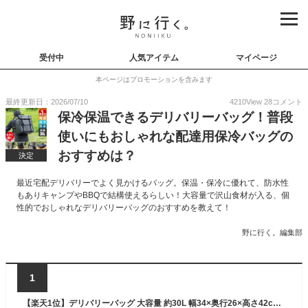
受付中
人気アイテム
マイページ
本ページはプロモーションを含みます
最終更新日：2026/07/10
4210
View
28
コメント
保冷保温できるデリバリーバッグ！普段
使いにもおしゃれな配達用保冷バッグの
おすすめは？
決定
最近宅配デリバリーでよく見かけるバッグ。保温・保冷に優れて、防水性
もありキャンプやBBQで結構使えるらしい！大容量で沢山食材が入る、個
性的でおしゃれなデリバリーバッグのおすすめを教えて！
野に行く。編集部
1
【楽天1位】デリバリーバッグ 大容量 約30L 幅34×奥行26×高さ42cm リュック バックバック 折りたたみ 保温/保冷/防水/二段 仕切り板/反射テープ/ポケット 宅配用 配達用 出前用 デリバリー用 宅配バッグ 保温バッグ デリバリーボックス 1年保証 ★[送料無料]