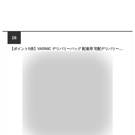
16
【ポイント5倍】VARNIC デリバリーバッグ 配達用 宅配デリバリー用 保温保冷防水 折りたたみ式 大容量 軽量 耐荷重 調節可能なT字型下見板張り (40L)