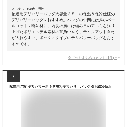
よっすぃー(60代・男性)
配達用デリバリーバッグ大容量３５ｌの保温＆保冷仕様の
デリバリーバッグをおすすめ。バッグの中間には厚いパー
ルコットン断熱材に、内側の層には編み目のアルミを張り
上げたポリエステル素材の背負いやく、テイクアウト食材
が入れやすい、ボックスタイプのデリバリーバッグをおす
すめです。
全てのおすすめコメント
(
1
件)
>
7
配達用 宅配 デリバリー用 お洒落なデリバリ―バッグ 保温保冷防水 超軽量 uber eats リュック バック ピザ お寿司 保温 WONDER BLESSING