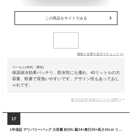
この商品をサイトでみる
価格と在庫を
楽天
でチェック
>>
つーちゃ(40代・男性)
保温保冷効果バッチリ、防水性にも優れ、40リットルの大
容量、軽量で背負いやすいです。デザイン性もあっておし
ゃれです。
全てのおすすめコメント
(
1
件)
>
17
1年保証 デリバリーバッグ 大容量 約30L 幅34×奥行26×高さ42cm リュック バックバック 折りたたみ 保温/保冷/防水/二段 仕切り板/反射テープ/ポケット 宅配用 配達用 出前用 デリバリー用 宅配バッグ 保温バッグ 保冷バッグ デリバリーボックス ●[送料無料][あす楽]