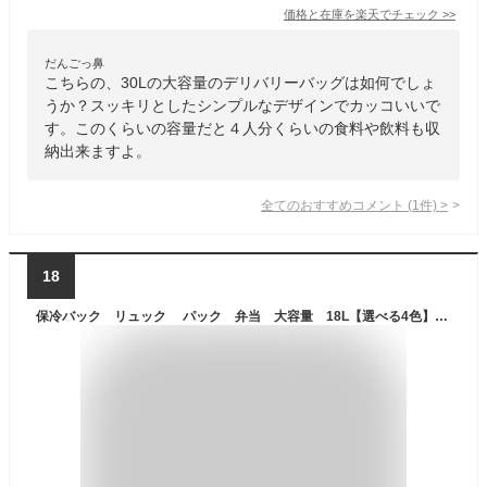
価格と在庫を
楽天
でチェック
>>
だんごっ鼻
こちらの、30Lの大容量のデリバリーバッグは如何でしょ
うか？スッキリとしたシンプルなデザインでカッコいいで
す。このくらいの容量だと４人分くらいの食料や飲料も収
納出来ますよ。
全てのおすすめコメント
(
1
件)
>
18
保冷バック リュック パック 弁当 大容量 18L【選べる4色】男女兼用 デリバリーバッグ 防水 配達バッグ リュック クーラーバッグ カバン おしゃれ 防水 保冷 保温 買い物用 提げ＆肩がけ お花見 ピクニック 運動会【送料無料】