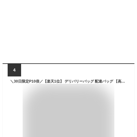
4
＼30日限定P10倍／【楽天1位】 デリバリーバッグ 配達バッグ 【高品質防水バッグ】防水 デリバリーバック 配達用バッグ バック リュック 保温 保冷 サバイバルシート付き あす楽 YummyRun