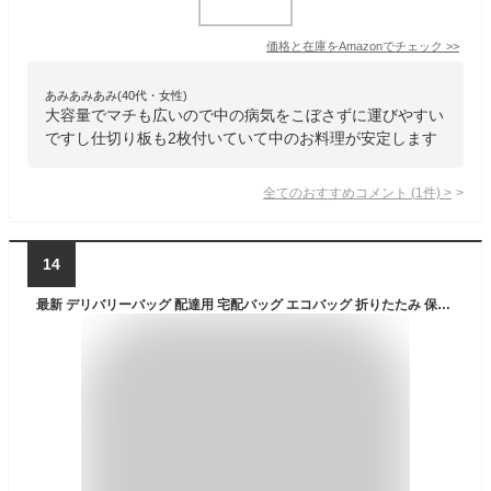
価格と在庫を
Amazon
でチェック
>>
あみあみあみ(40代・女性)
大容量でマチも広いので中の病気をこぼさずに運びやすい
ですし仕切り板も2枚付いていて中のお料理が安定します
全てのおすすめコメント
(
1
件)
>
14
最新 デリバリーバッグ 配達用 宅配バッグ エコバッグ 折りたたみ 保冷 保温 大容量 リュック 防水 ピザポーチ お寿司 お弁当 配達用バック アウトドア キャンプにも ケータリング配送にも最適