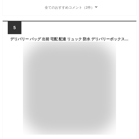
全てのおすすめコメント（2件）
5
デリバリー バッグ 出前 宅配 配達 リュック 防水 デリバリーボックス 保冷バッグ 保温バッグ 大容量 折りたたみ | 仕切り ドリンクホルダー おしゃれ たためる 折り畳み 反射テープ リュックサック ウーバーイーツ UberEATS