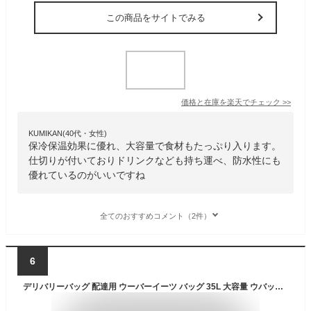
この商品をサイトでみる
価格と在庫を
楽天
でチェック
>>
KUMIKAN(40代・女性)
保冷保温効果に優れ、大容量で食材もたっぷり入ります。
仕切りが付いておりドリンクなども持ち運べ、防水性にも
優れているのがいいですね
全てのおすすめコメント（2件）
6
デリバリーバッグ 配達用 ウーバーイーツ バッグ 35L 大容量 ウバック 保温 保冷 リュック カバン バックパック ピザポーチ ウーバー バッグ 防水 配達バッグ Delivery Bag 男女兼用 キャンプ用可能