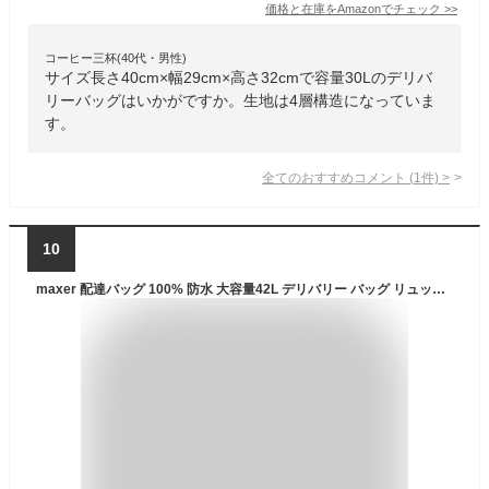
価格と在庫を
Amazon
でチェック
>>
コーヒー三杯(40代・男性)
サイズ長さ40cm×幅29cm×高さ32cmで容量30Lのデリバ
リーバッグはいかがですか。生地は4層構造になっていま
す。
全てのおすすめコメント
(
1
件)
>
10
maxer 配達バッグ 100% 防水 大容量42L デリバリー バッグ リュック 宅配 バッグ ピザ 寿司 ポーチ 保温 保冷バッグ 配達 パッケージ （ブラック）