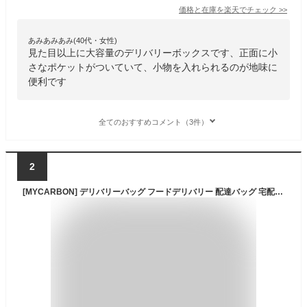
価格と在庫を
楽天
でチェック
>>
あみあみあみ(40代・女性)
見た目以上に大容量のデリバリーボックスです、正面に小
さなポケットがついていて、小物を入れられるのが地味に
便利です
全てのおすすめコメント（3件）
2
[MYCARBON] デリバリーバッグ フードデリバリー 配達バッグ 宅配デリバリー用 エコバッグ 保温保冷 防水 ピザポーチ 45L大容量 軽量 アウトドア キャンプ スーパー