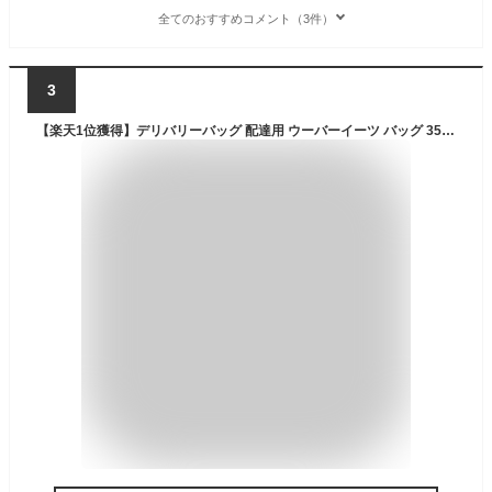
全てのおすすめコメント（3件）
3
【楽天1位獲得】デリバリーバッグ 配達用 ウーバーイーツ バッグ 35L大容量 Uber Eats ウバック 保温 保冷 リュック カバン バックパック ピザポーチ ウーバー バッグ 防水 配達バッグ Delivery Bag 男女兼用 キャンプ用可能