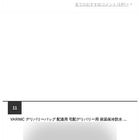
全てのおすすめコメント
(
1
件)
>
11
VARNIC デリバリーバッグ 配達用 宅配デリバリー用 保温保冷防水 折りたたみ式 大容量 軽量 耐荷重 調節可能なT字型下見板張り アウトドア キャンプにも ケータリング (40L)