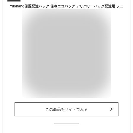
Yushang保温配達バッグ 保冷エコバッグ デリバリーバック配達用 ランチバッグ 軽量 防水 商用グレードの耐久性 おりたたみ可能 仕切り板2枚
この商品をサイトでみる