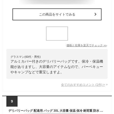
この商品をサイトでみる
価格と在庫を
楽天
でチェック
>>
グラスマン(60代・男性)
アルミカバー付きのデリバリーバッグです。保冷・保温機
能がありますし、大容量のアイテムなので、バーベキュー
やキャンプなどで重宝しますよ。
全てのおすすめコメント
(
1
件)
>
9
デリバリーバッグ 配達用 バッグ 30L 大容量 保温 保冷 耐荷重 防水 お寿司 ピザポーチ 出前 宅配デリバリー用 リュック 折りたたみ (30L, ブラック)