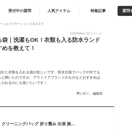
受付中の質問
人気アイテム
特集記事
質問
ージはプロモーションを含みます
11503
View
32
コメント
る袋｜洗濯もOK！衣類も入る防水ランド
すめを教えて！
濡れた衣類を入れる袋が欲しいです。防水仕様でバッグの中でも
ると聞いたのですが、アウトドアブランドのものなどおすすめは
を入れるのにも使いたいです！
野に行く。編集部
ABINECS 洗濯袋 20L クリーニングバッグ 折り畳み 出張 旅行 手洗い 洗濯ボール付属 (クリアブラック)