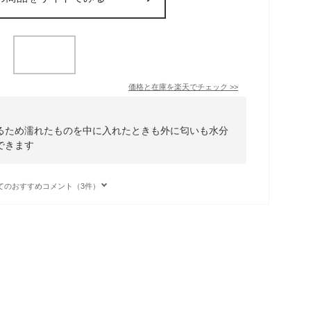
価格と在庫を
楽天
でチェック
>>
るため濡れたものを中に入れたときも外に匂いも水分
できます
てのおすすめコメント（3件）