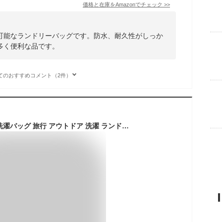
価格と在庫を
Amazon
でチェック
>>
可能なランドリーバッグです。防水、耐久性がしっか
多く便利な品です。
てのおすすめコメント（2件）
【楽天1位】 洗濯袋 洗濯バッグ 旅行 アウトドア 洗濯 ランドリーバッグ 軽量 コンパクト 手洗い おしゃれ着洗い 泥汚れ 手荒れ 防水 防水バッグ 防災 海外旅行 バックパッカー ウォッシュバッグ 旅行洗濯グッズ 分別洗い 予洗い 旅行 便利グッズ 10L 5L ザブル