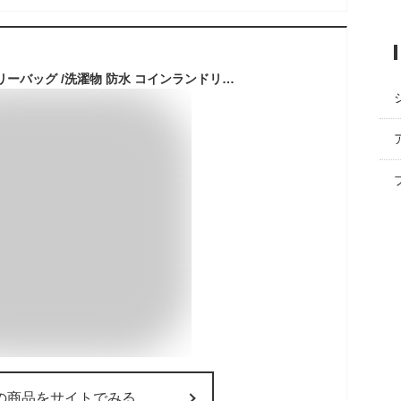
ロールアップ ランドリーバッグ /洗濯物 防水 コインランドリー アウトドア スポーツ 洗濯かご 袋 服 着替え タオル コンパクト ショルダー紐 肩掛け レジャー ピクニック 運動会 キャンプ おしゃれ
の商品をサイトでみる