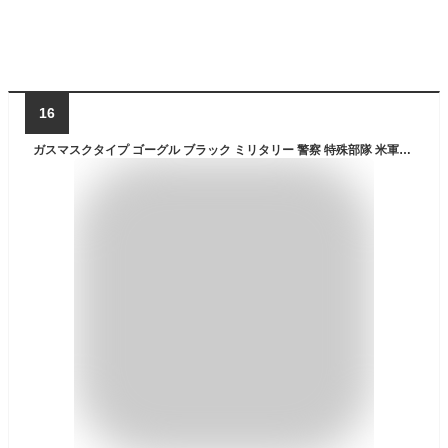
16
ガスマスクタイプ ゴーグル ブラック ミリタリー 警察 特殊部隊 米軍Ｍ40 フルフェイス サバゲー ファッション ポリスグッズ ゴーグルタイプ サバイバルゲーム 装備 フェイスマスク フェイスガード マスク サバゲーマスク コスプレ スチームパンク ハロウィン