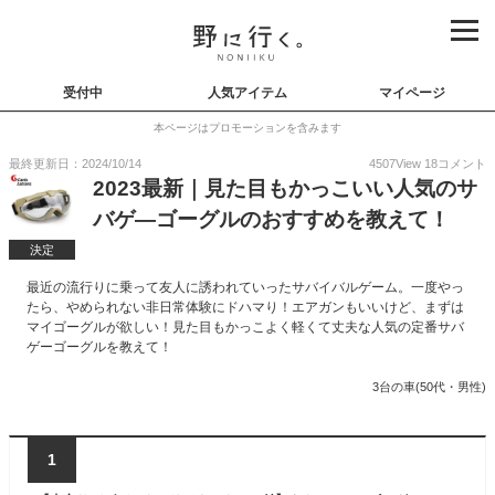
受付中
人気アイテム
マイページ
本ページはプロモーションを含みます
最終更新日：2024/10/14
4507
View
18
コメント
2023最新｜見た目もかっこいい人気のサ
バゲ―ゴーグルのおすすめを教えて！
決定
最近の流行りに乗って友人に誘われていったサバイバルゲーム。一度やっ
たら、やめられない非日常体験にドハマり！エアガンもいいけど、まずは
マイゴーグルが欲しい！見た目もかっこよく軽くて丈夫な人気の定番サバ
ゲーゴーグルを教えて！
3台の車(50代・男性)
1