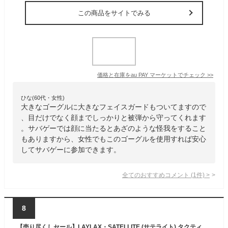
この商品をサイトでみる
価格と在庫を
au PAY マーケット
でチェック
>>
ひな(60代・女性)
大きなゴーグルに大きなフェイスガードもついてますので
、目だけでなく顔までしっかりと被弾から守ってくれます
。サバゲーでは顔に当たるとあざのような怪我をすること
もありますから、女性でもこのゴーグルを使用すれば安心
してサバゲーに参加できます。
全てのおすすめコメント
(
1
件)
>
8
【売り尽くしセール】LAYLAX・SATELLITE (サテライト) タクティカルグラス バックルタイプ【BK】ゴーグル ライラクス サバゲー サバイバルゲーム