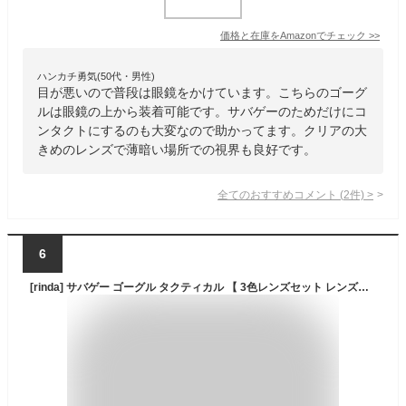
価格と在庫を
Amazon
でチェック
>>
ハンカチ勇気(50代・男性)
目が悪いので普段は眼鏡をかけています。こちらのゴーグ
ルは眼鏡の上から装着可能です。サバゲーのためだけにコ
ンタクトにするのも大変なので助かってます。クリアの大
きめのレンズで薄暗い場所での視界も良好です。
全てのおすすめコメント
(
2
件)
>
6
[rinda] サバゲー ゴーグル タクティカル 【 3色レンズセット レンズクリーナー ケース 付属 迷彩 】 ミリタリー バイク ゴーグル シューティング グラス X800 タイプ 曇り止め 曇らない UV400 紫外線防止