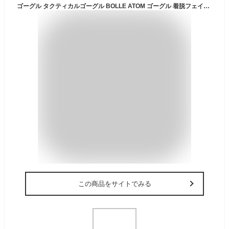
ゴーグル タクティカルゴーグル BOLLE ATOM ゴーグル 着脱フェイスガード付き シューティンググラス クリア 自衛隊 軍隊 米軍 アメリカ軍 swat【あす楽】 サバゲー 装備【店内全品5％オフクーポン】
この商品をサイトでみる