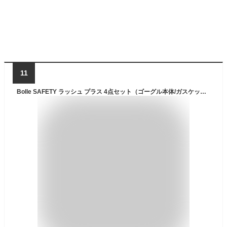
11
Bolle SAFETY ラッシュ プラス 4点セット（ゴーグル本体/ガスケットキット/セミハードケース/ELオリジナルメガネクロス） サバゲー グラス シューティング 保護 メガネ【国内正規品】 ((セミハードケース)ブラック/ウォルフグレー, レンズ：スモーク)