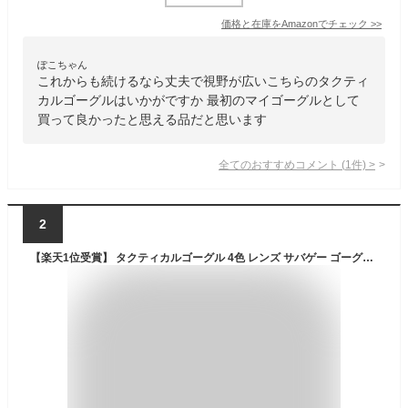
価格と在庫を
Amazon
でチェック
>>
ぽこちゃん
これからも続けるなら丈夫で視野が広いこちらのタクティ
カルゴーグルはいかがですか 最初のマイゴーグルとして
買って良かったと思える品だと思います
全てのおすすめコメント
(
1
件)
>
2
【楽天1位受賞】 タクティカルゴーグル 4色 レンズ サバゲー ゴーグル シューティンググラス 保護メガネ ゲーミング サバゲーゴーグル サバゲー ゴーグル タクティカル ボレー ゴーグル サバチ バイク エアガン 送料無料