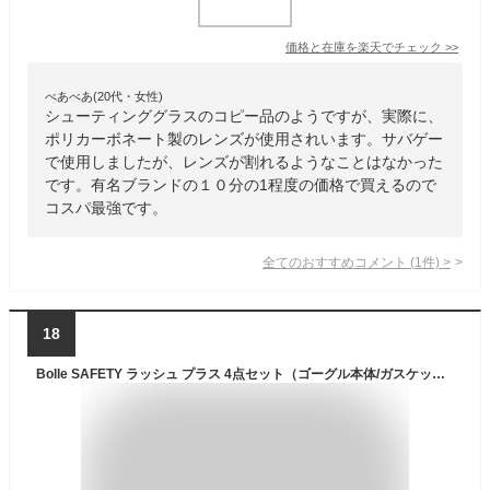
価格と在庫を
楽天
でチェック
>>
べあべあ(20代・女性)
シューティンググラスのコピー品のようですが、実際に、
ポリカーボネート製のレンズが使用されいます。サバゲー
で使用しましたが、レンズが割れるようなことはなかった
です。有名ブランドの１０分の1程度の価格で買えるので
コスパ最強です。
全てのおすすめコメント
(
1
件)
>
18
Bolle SAFETY ラッシュ プラス 4点セット（ゴーグル本体/ガスケットキット/布ポーチ/ELオリジナルメガネクロス） サバゲー グラス シューティング 保護 メガネ (フレーム：ブラック/ウォルフグレー, レンズ：クリア)