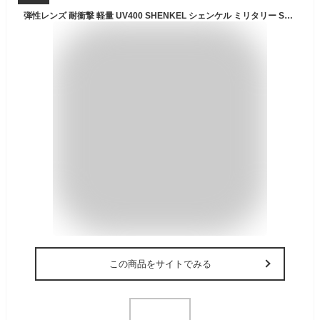
弾性レンズ 耐衝撃 軽量 UV400 SHENKEL シェンケル ミリタリー SWAT シューティング グラス サングラス OAKLEY タイプ Mフレーム 3色 スワット サバゲー サバイバルゲーム 装備 ゴーグル 眼鏡 メンズ レディース
この商品をサイトでみる