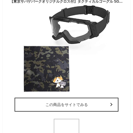
【東京サバゲバークオリジナルクロス付】タクティカルゴーグル SG-2280 SWANS ライラクス 山本光学 スワンズ サバイバルゲーム サバゲー 保護 防災 (ブラック(クリアレンズ))
この商品をサイトでみる