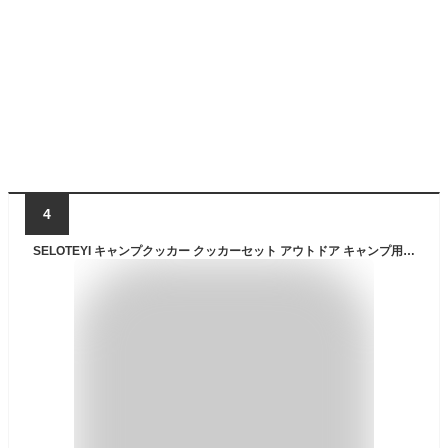
4
SELOTEYI キャンプクッカー クッカーセット アウトドア キャンプ用鍋 アルミ 調理器具セット フライパン 調理鍋 登山用鍋 アルミクッカー BBQ食器 ポータブル 携帯便利 コンパクト キャンピング鍋 2-3人に適応 軽量 (ブラック)