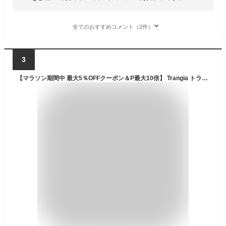
全てのおすすめコメント（2件）
3
【マラソン期間中 最大5％OFFクーポン＆P最大10倍】 Trangia トランギア アウトドア ストームクッカーS ウルトラライト クッカー キャンプ 調理 器具 料理 道具 フライパン ソースパン キャンプ用品 アルミ製 バーベキュー BBQ 登山 TR273UL