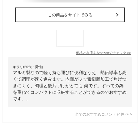
この商品をサイトでみる
価格と在庫を
Amazon
でチェック
>>
キラリ(50代・男性)
アルミ製なので軽く持ち運びに便利なうえ、熱伝導率も高
くて調理が速く進みます。内面がフッ素樹脂加工で焦げつ
きにくく、調理と後片づけがとても 楽です。すべての鍋
を重ねてコンパクトに収納することができるのでおすすめ
です。、
全てのおすすめコメント
(
4
件)
>