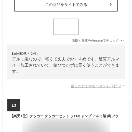
この商品をサイトでみる
価格と在庫を
Amazon
でチェック
>>
Kelly(50代・女性)
アルミ製なので、軽くて丈夫でおすすめです。硬質アルマ
イト加工されていて、錆びつかずに長く使うことができま
す。
全てのおすすめコメント
(
2
件)
>
13
【楽天1位】クッカー クッカーセット ソロキャンプ アルミ製 鍋 フライパン ケトル 3点セット 軽量 コンパクト 収納袋 キャンプ 登山 アウトドア 調理器具 やかん キャンプギア 防災用品 防災グッズ