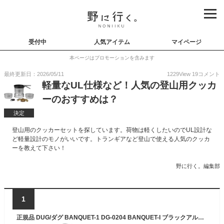
受付中
人気アイテム
マイページ
本ページはプロモーションを含みます
最終更新日：2026/05/11
1229
View
19
コメント
軽量なUL仕様など！人気の登山用クッカ
ーのおすすめは？
決定
登山用のクッカーセットを探しています。荷物は軽くしたいのでUL設計な
ど軽量設計のモノがいいです。トランギアなど登山で使える人気のクッカ
ーを教えて下さい！
野に行く。編集部
1
正規品 DUG/ダグ BANQUET-1 DG-0204 BANQUET-I ブラックアルミクッカー 大鍋 小鍋 フライパン BBQ キャンプ アウトドア フィッシング 登山 トレッキング ケトル クッカーセット 調理器具 フィッシング ファミリーキャンプ あす楽対応 お買い物マラソン 開催