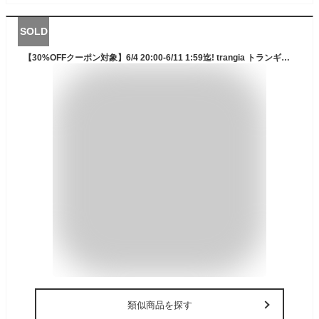
SOLD
【30%OFFクーポン対象】6/4 20:00-6/11 1:59迄! trangia トランギア ストームクッカーS・ウルトラライト クッカーセット キャンプ 登山 山行 BBQ バーベキュー 調理 クッキング TR-27-3UL
類似商品を探す