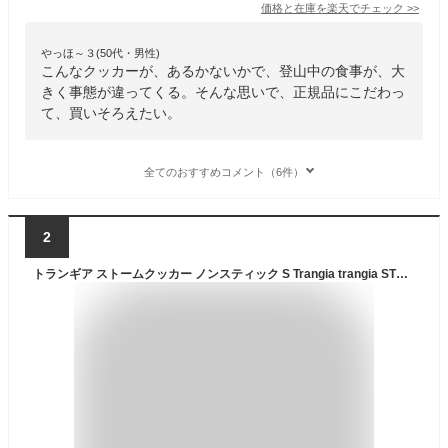
価格と在庫を
楽天
でチェック
>>
やっほ～３(50代・男性)
こんなクッカーが、あるかないかで、登山中の食事が、大
きく事態が違ってくる。そんな思いで、正規品にこだわっ
て、買いそろえたい。
全てのおすすめコメント（6件）
2
トランギア ストームクッカー ノンスティック S Trangia trangia STORM COOKER Non-stick S TR-27-5UL 鍋 フライパン 調理器具 B25アルコールバーナー アルミ製 登山 ツーリング キャンプ アウトドア フェス 【正規品】