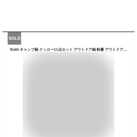
SOLD
Bulin キャンプ鍋 クッカー11点セット アウトドア鍋 軽量 アウトドアクッカー アルミニウム 折畳み式 コッへル・クッカーセット 収納袋付き 調理器具 キャンプ用品 登山用 キャンプ クッカー