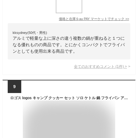
価格と在庫を
au PAY マーケット
でチェック
>>
kksydney(50代・男性)
アルミで軽量な上に深さの違う複数の鍋が重ねると１つに
なる優れものの商品です。とにかくコンパクトでフライパ
ンとしても使用出来る商品です。
全てのおすすめコメント
(
1
件)
>
9
ロゴス logos キャンプ クッカー セット ソロ ケトル 鍋 フライパン アルミ ステンレス コンパクト 持ち運び スタッキング お鍋 軽量 アウトドア 登山 レジャー ソロキャンプ キャンプ飯 炒める 焼く 煮る 茹でる 釣り フィッシング 収納袋 クッカー＆ケトルセット