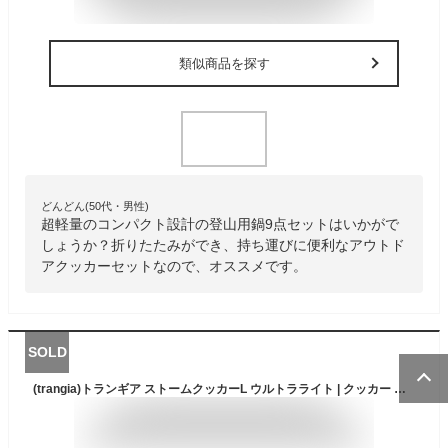
類似商品を探す
どんどん(50代・男性)
超軽量のコンパクト設計の登山用鍋9点セットはいかがで
しょうか？折りたたみができ、持ち運びに便利なアウトド
アクッカーセットなので、オススメです。
SOLD
(trangia)トランギア ストームクッカーL ウルトラライト | クッカー おしゃれ キャンプ用品 便利 グッズ 道具 調理器具 登山用品 登山グッズ アウトドア用品 アウトドアグッズ 調理道具 アウトドア ストームクッカー バーベキュー用品 ソロキャンプ ソロ ソロキャン