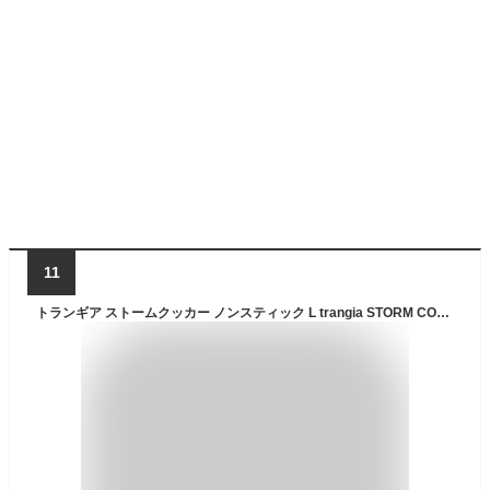
11
トランギア ストームクッカー ノンスティック L trangia STORM COOKER Non-stick L TR-25-5UL 鍋 フライパン 調理器具 B25アルコールバーナー アルミ製 登山 ツーリング キャンプ アウトドア フェス 【正規品】