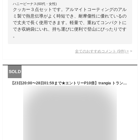
ハニービーナス(60代・女性)
クッカー３点セットです。アルマイトコーティングのアル
ミ製で熱意伝導がよく時短でき、耐摩傷性に優れているの
で丈夫で長く使用できます。軽量で、重ねてコンパクトに
でき収納袋にいれ、持ち運びに便利で登山にぴったりです
。
全てのおすすめコメント
(
9
件)
>
SOLD
【23日20:00〜28日01:59まで★エントリーP10倍】trangia トランギア ストームクッカーL・ブラックバージョン TR-35-5UL 【セット/アウトドア/キャンプ】