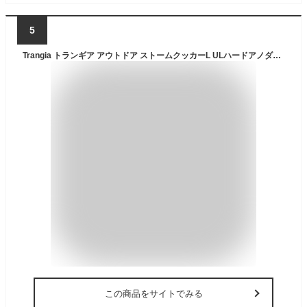
5
Trangia トランギア アウトドア ストームクッカーL ULハードアノダイズド クッカー 調理 キャンプ 料理 道具 フライパン ソースパン キャンプ用品 アルミ製 BBQ バーベキュー 登山 TR253HA
この商品をサイトでみる