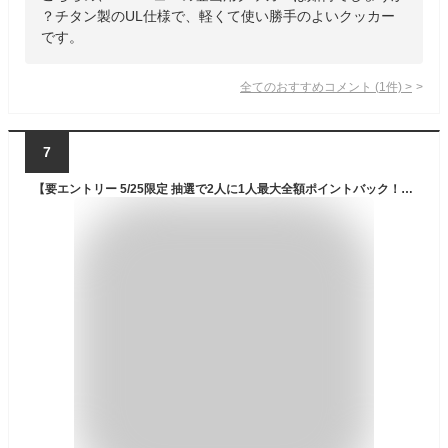
？チタン製のUL仕様で、軽くて使い勝手のよいクッカー
です。
全てのおすすめコメント
(
1
件)
>
7
【要エントリー 5/25限定 抽選で2人に1人最大全額ポイントバック！】【あす楽対応】 クッカー SOTO ソト サーモスタッククッカーコンボ SOD-521 新富士バーナー 保温 保冷 アウトドア キャンプ ソロキャンプ 登山 フェス BBQ おうちキャンプ ベランピング