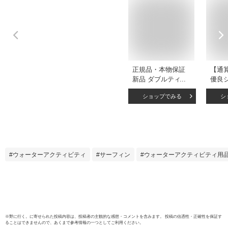
正規品・本物保証
【通
新品 ダブルティー
優良
WTW BASIC TOTE
新品
ショップでみる
シ
S トート バッグ
WTW
NATURAL ナチュラ
NEW 
ル メンズ レディー
940A
ス グッズ
ップ 
ュ メ
ス 新
ウォーターアクティビティ
サーフィン
ウォーターアクティビティ用
※
野に行く。
に寄せられた投稿内容は、投稿者の主観的な感想・コメントを含みます。 投稿の信憑性・正確性を保証す
ることはできませんので、あくまで参考情報の一つとしてご利用ください。