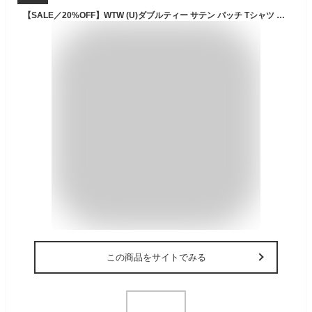
【SALE／20%OFF】WTW (U)ダブルティー サテン パッチ Tシャツ サーフ 半袖 ロゴ ダブルティー トップス カットソー・Tシャツ ベージュ ブラック ホワイト【送料無料】
この商品をサイトでみる