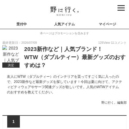
受付中
人気アイテム
マイページ
本ページはプロモーションを含みます
最終更新日：2026/07/09
125
View
11
コメント
2023新作など｜人気ブランド！
WTW（ダブルティー）最新グッズのおす
すめは？
決定
友人にWTW（ダブルティー）のインテリアを貰ってすごく気に入ったの
で、2023新作など最新グッズを探しています！今回は夏に向けて、アクテ
ィビティウェアやサーフ関連グッズが欲しいです。人気のWTWアイテム
のおすすめを教えてください。
野に行く。編集部
1