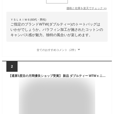
価格と在庫を
楽天
でチェック
>>
ＹＳＬＡＩＷ６(60代・男性)
ご指定のブランドWTW(ダブルティー)のトートバッグは
いかがでしょうか。パラフィン加工が施されたコットンの
キャンバス感が魅力。独特の風合いが楽しめます。
全てのおすすめコメント（2件）
2
【通算5度目の月間優良ショップ受賞】 新品 ダブルティー WTW x ニューエラ NEW ERA 9FORTY 940AF MESH キャップ BEIGE ベージュ メンズ レディース 新作