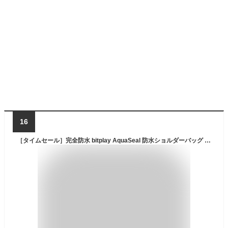
16
［タイムセール］完全防水 bitplay AquaSeal 防水ショルダーバッグ 9L ビットプレイ (バッグ・ケース) 梅雨 夏 プール 海 アウトドア ts0904