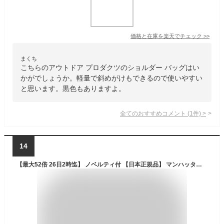
価格と在庫を
楽天
でチェック
>>
まくち
こちらのアウトドア プロダクツのショルダー バッグはい
かがでしょうか。軽量で斜めがけもできるので使いやすい
と思います。黒色もありますよ。
全てのおすすめコメント
(
1
件)
>
14
【最大52倍 26日2時迄】 ノベルティ付 【日本正規品】 マンハッタンポーテージ ショルダーバッグ Manhattan Portage Zuccotti Clutch ミニショルダー 斜めがけ 小さめ 軽量 撥水 ミニ ナイロン ポーチ クラッチ アウトドア メンズ レディース MP6020