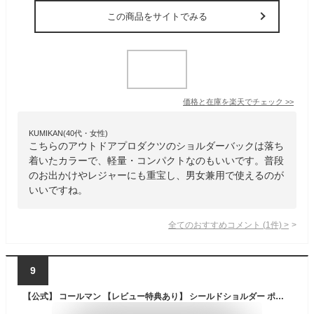
この商品をサイトでみる
価格と在庫を
楽天
でチェック
>>
KUMIKAN(40代・女性)
こちらのアウトドアプロダクツのショルダーバックは落ち
着いたカラーで、軽量・コンパクトなのもいいです。普段
のお出かけやレジャーにも重宝し、男女兼用で使えるのが
いいですね。
全てのおすすめコメント
(
1
件)
>
9
【公式】 コールマン 【レビュー特典あり】 シールドショルダー ポーチ コールマン ショルダーバッグ ボックス型 収納 アウトドア レジャー おでかけ Coleman コールマン ポーチ メッシュポケット ブラック グレー ユニセックス 防水 バッグ 斜め掛けかばん