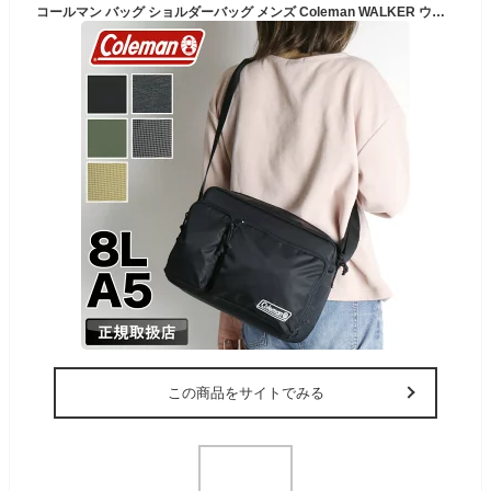
コールマン バッグ ショルダーバッグ メンズ Coleman WALKER ウォーカー WALKER SHOULDER ウォーカーショルダー 斜め掛けバッグ A5 8L 撥水 軽量 レジャー ハイキング アウトドア フェス 旅行 普段使い スポーツ ブランド レディース 男女兼用 通学 通勤 カジュアル
この商品をサイトでみる