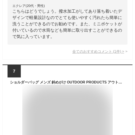
エクレア(20代・男性)
こちらはどうでしょう。撥水加工がしてあり落ち着いたデ
ザインで軽量設計なのでとても使いやすく汚れたら簡単に
洗うことができるのでお勧めです。また、ミニポケットが
付いているので水筒なども簡単に取り出すことができるの
で気に入っています。
全てのおすすめコメント
(
1
件)
>
7
ショルダーバッグ メンズ 斜めがけ OUTDOOR PRODUCTS アウトドアプロダクツ サブバッグ ロゴテープ マルチポケット 男性 男の子 男女兼用 サイドポケット シンプル 通勤 会社 社会人 通学 学生 学校 部活 クラブ ジム カジュアル シンプル 旅行 22439830