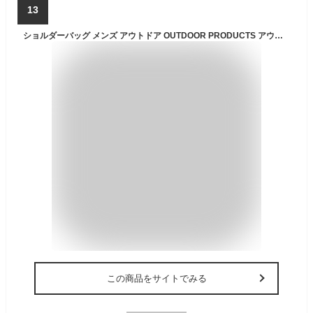
13
ショルダーバッグ メンズ アウトドア OUTDOOR PRODUCTS アウトドア プロダクツ ショルダー バッグ 斜め掛け サブバッグ 男性 かばん 通学 通勤 無地 柄 ドット 星 スター 軽量 小さめ 使いやすい コンパクト A5 旅行 運動会 おしゃれ ブラック 黒 odcd-03 62319
この商品をサイトでみる