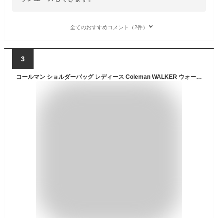
全てのおすすめコメント（2件）
3
コールマン ショルダーバッグ レディース Coleman WALKER ウォーカー WALKER POUCH S ウォーカーポーチS ミニショルダーバッグ 斜め掛けバッグ ウエストポーチ ウエストバッグ 2WAY 撥水 レジャー ハイキング アウトドア フェス 旅行 普段使い ブランド メンズ 男女兼用