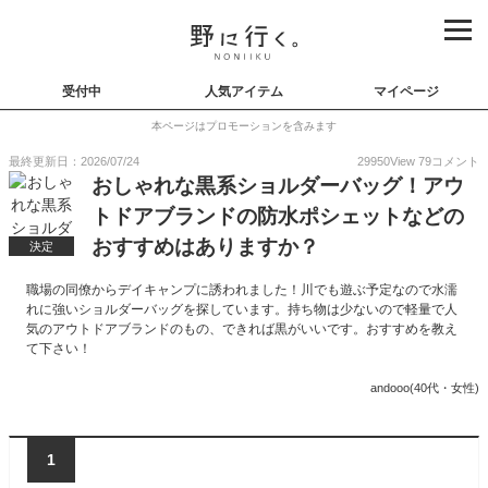
受付中
人気アイテム
マイページ
本ページはプロモーションを含みます
最終更新日：2026/07/24
29950
View
79
コメント
おしゃれな黒系ショルダーバッグ！アウ
トドアブランドの防水ポシェットなどの
おすすめはありますか？
決定
職場の同僚からデイキャンプに誘われました！川でも遊ぶ予定なので水濡
れに強いショルダーバッグを探しています。持ち物は少ないので軽量で人
気のアウトドアブランドのもの、できれば黒がいいです。おすすめを教え
て下さい！
andooo(40代・女性)
1