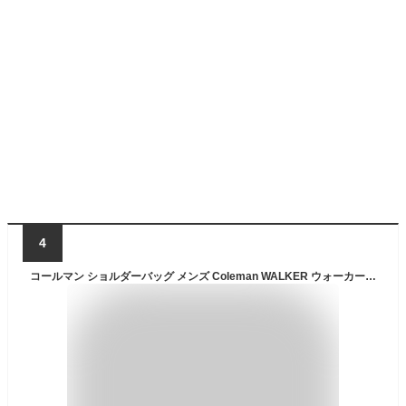
4
コールマン ショルダーバッグ メンズ Coleman WALKER ウォーカー WALKER SHOULDER ウォーカーショルダー 斜め掛けバッグ A5 8L 撥水 レジャー ハイキング アウトドア フェス 旅行 普段使い スポーツ ブランド レディース 男女兼用 通学 通勤 20代 30代 40代 50代 60代