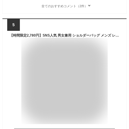
全てのおすすめコメント（2件）
5
【時間限定2,780円】SNS人気 男女兼用 ショルダーバッグ メンズ レディース 軽い 防水 収納大容量 メッセンジャーバッグ 旅行バッグ 通勤バッグ 通学バッグ a4 横 アウトドア キャンプ 人気 無地 小型 可愛い ウエストバッグ 自転車 バイク ブランド お出かけ 50代