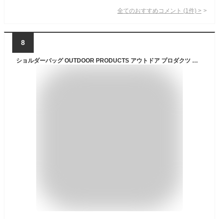
全てのおすすめコメント
(
1
件)
>
8
ショルダーバッグ OUTDOOR PRODUCTS アウトドア プロダクツ ショルダー バッグ スクエア 横型 斜め掛けバッグ 斜めがけ メンズ 男女兼用 通勤 通学 レディース 無地 柄 ドット スター 軽量 コンパクト A5 B5 旅行 散歩 おしゃれ レジャー od-odcd-03