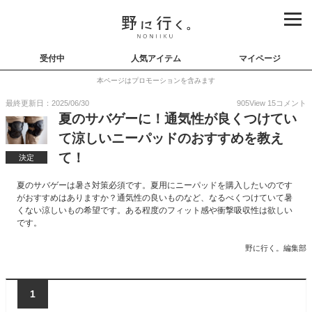
受付中
人気アイテム
マイページ
本ページはプロモーションを含みます
最終更新日：2025/06/30
905
View
15
コメント
夏のサバゲーに！通気性が良くつけてい
て涼しいニーパッドのおすすめを教え
て！
決定
夏のサバゲーは暑さ対策必須です。夏用にニーパッドを購入したいのです
がおすすめはありますか？通気性の良いものなど、なるべくつけていて暑
くない涼しいもの希望です。ある程度のフィット感や衝撃吸収性は欲しい
です。
野に行く。編集部
1