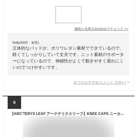
価格と在庫を
Amazon
でチェック
>>
Kelly(50代・女性)
立体的なパッドが、ポリウレタン素材でできているので、
軽くてしっかりしていて丈夫です。ニット素材のサポータ
ーになっているので、伸縮性がよくて動きやすく蒸れにく
いのでつけやすいです。
全てのおすすめコメント
(
1
件)
>
9
【ARC'TERYX LEAF アークテリクスリーフ】KNEE CAPS ニーカップ ニーパッド 9467(Crocodile) [並行輸入品]