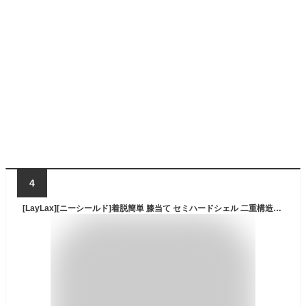
4
[LayLax][ニーシールド]着脱簡単 膝当て セミハードシェル 二重構造のパッド グリップシート ズレにくい