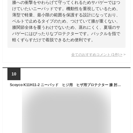
膝への衝撃をやわらげて守ってくれるためサバゲーではつ
けていたいニーパッドです。機動性を重視しているため、
薄型で軽量、最小限の範囲を保護する設計になっており、
ベルトで止めるタイプのため、つけていて膝が重くない、
膝関節全体を覆うわけでないため、蒸れにくく、夏場のサ
バゲーにはぴったりなプロテクターです。バックルを指で
軽くずらすだけで着脱できるため便利です。
全てのおすすめコメント
(
1
件)
>
10
Scoyco K11H11-2 ニーパッド ヒジ用 ヒザ用プロテクター 膝 肘用 転倒防護 バイク スケーボー オフロード ツーリング スポーツ スノボー サバゲー 膝当て 肘当て セット バイクウェア 通気 耐久 耐衝撃