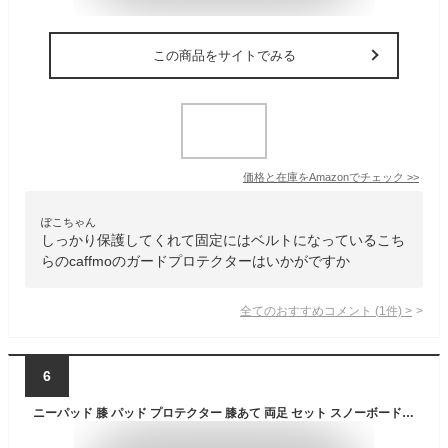
この商品をサイトでみる
価格と在庫を
Amazon
でチェック
>>
ぽこちゃん
しっかり保護してくれて固定にはベルトになっているこち
らのcaffmoのガードプロテクターはいかがですか
全てのおすすめコメント
(
1
件)
>
6
ニーパッド 膝 パッド プロテクター 膝あて 両足 セット スノーボード サバゲー スケボー バイク 自転車 ロードバイク 黒 膝パット クッション サポーター ブラック F