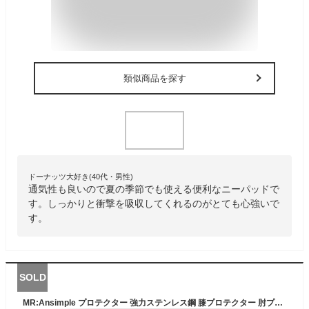
類似商品を探す
ドーナッツ大好き(40代・男性)
通気性も良いので夏の季節でも使える便利なニーパッドで
す。しっかりと衝撃を吸収してくれるのがとても心強いで
す。
SOLD
MR:Ansimple プロテクター 強力ステンレス鋼 膝プロテクター 肘プロテクター エルボーパッド ニーパッド オートバイ サバゲー スポーツ 耐衝撃 通気 軽量 丈夫 4点セット