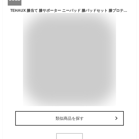
TEHAUX 膝当て 膝サポーター ニーパッド 膝パッドセット 膝プロテクター フリーサイズ 格闘技 伸縮性 通気性 作業用 キックボクシング スケボー スノーボード バイク サバゲー キーパー 男女兼用 2個入
類似商品を探す