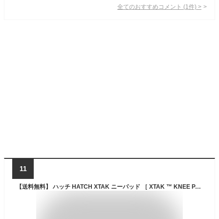
全てのおすすめコメント
(
1
件)
>
11
【送料無料】 ハッチ HATCH XTAK ニーパッド ［ XTAK ™ KNEE PADS ］ サバゲー ミリタリー アウトドア 実物 装備 軍用 ミリタリーグッズ サバゲー グッズ パーツ US直輸入 並行輸入品