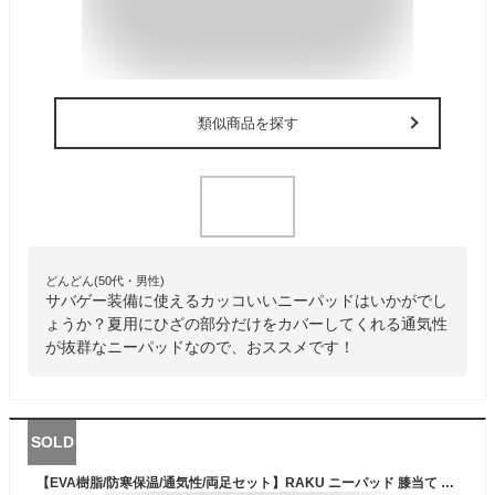
類似商品を探す
どんどん(50代・男性)
サバゲー装備に使えるカッコいいニーパッドはいかがでし
ょうか？夏用にひざの部分だけをカバーしてくれる通気性
が抜群なニーパッドなので、おススメです！
SOLD
【EVA樹脂/防寒保温/通気性/両足セット】RAKU ニーパッド 膝当て 膝パッド 保護 作業用 掃除 DIY 膝プロテクターサバゲー 膝 ひざ用 レディース バイク 格闘技 キックボクシング 自衛隊 ガーデニング 膝あて メンズ レディース ユニセックス 両足2点セット 農作業