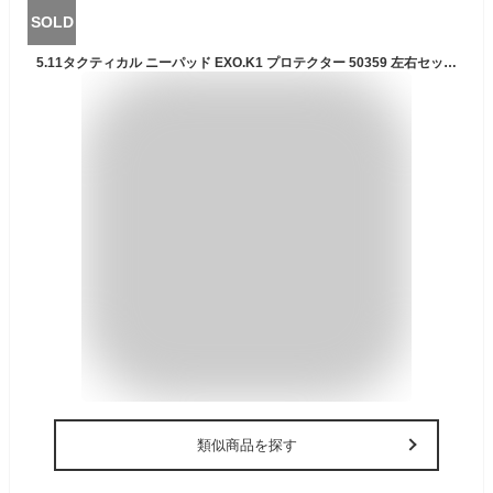
SOLD
5.11タクティカル ニーパッド EXO.K1 プロテクター 50359 左右セット 5.11Tactical ファイブイレブンタクティカル KNEE PADS 二—パット 膝パッド 膝あて ひざパッド ひざあて サポーター ミリタリー サバゲー アウトドア ニープロテクター ニーパット ヒザあて
類似商品を探す