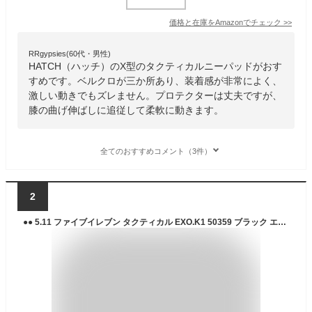
価格と在庫を
Amazon
でチェック
>>
RRgypsies(60代・男性)
HATCH（ハッチ）のX型のタクティカルニーパッドがおす
すめです。ベルクロが三か所あり、装着感が非常によく、
激しい動きでもズレません。プロテクターは丈夫ですが、
膝の曲げ伸ばしに追従して柔軟に動きます。
全てのおすすめコメント（3件）
2
●● 5.11 ファイブイレブン タクティカル EXO.K1 50359 ブラック エクスターナル ニーパッド 膝パッド KNEE PAD 軍用