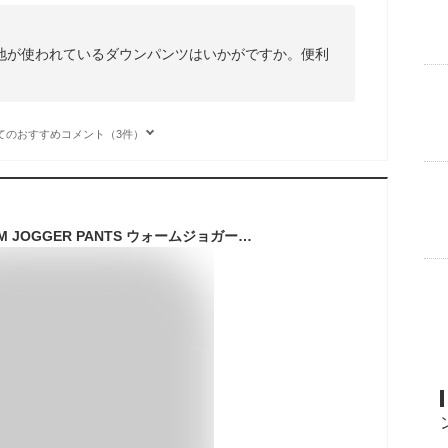
地が使われているダウンパンツはいかがですか。便利
てのおすすめコメント（3件）
NANGA ナンガ WARM JOGGER PANTS ウォームジョガーパンツ 裏地あり 釣り アウトドア 冬キャンプ 秋冬シーズン 保温力 ギフトにおすすめ