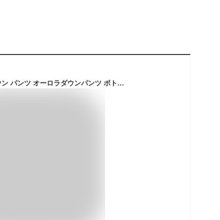
【SALE】ナンガ ダウン パンツ オーロラダウンパンツ ボトムス メンズ アウトドア カジュアル 軽量 防寒 防水 通勤 通学 大きいサイズ ブランド 黒 ブラック NANGA