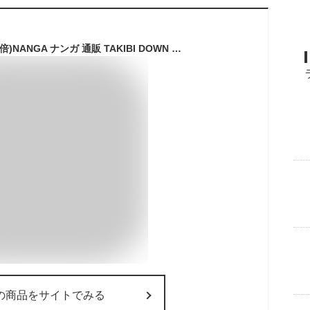
(30日限定ポイント10倍)NANGA ナンガ 通販 TAKIBI DOWN PANTS(MEN) タキビダウンパンツ メンズ 難燃素材 焚き火パンツ アウトドア 中綿超撥水加工 冬キャンプ プレゼント セレクト雑貨ムー【S10】
の商品をサイトでみる