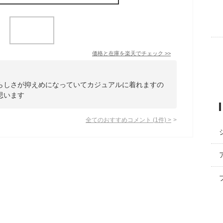
価格と在庫を
楽天
でチェック
>>
らしさが抑えめになっていてカジュアルに着れますの
思います
全てのおすすめコメント
(
1
件)
>