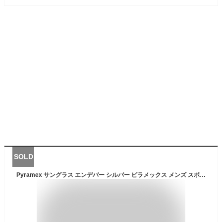
SOLD
Pyramex サングラス エンデバー シルバー ピラメックス メンズ スポーツ 紫外線カット UVカット グラサン 運転 ドライブ バイク ツーリング 曇り止め 防雲 セーフティグラス セーフティーグラス 保護メガネ 保護眼鏡 保護めがね 安全メガネ 作業用メガネ