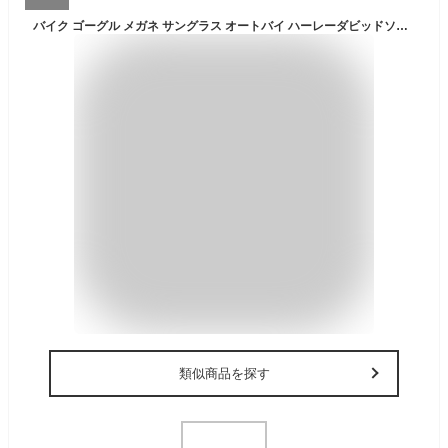
バイク ゴーグル メガネ サングラス オートバイ ハーレーダビッドソン 自転車 防風 目の保護 花粉対策 虫よけ 虫対策 サバゲー サバイバルゲーム 山登り アウトドア キャンプ ランニング バイクゴーグル 紫外線カット サイクリング スキー スノボー ゴーグルバイク ハーレー
類似商品を探す