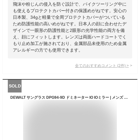
飛沫や粉じんの侵入を防ぐ設計で、バイクツーリング中に
も使えるプロテクトカバー付きの保護めがねです。安心の
日本製、34gと軽量で全周プロテクトカバーがついている
ため防護性能の高いめがねです。日本人の顔に合わせたデ
ザインで一眼形の防護性能と2眼形の光学性能の両方を備
え、顔にフィットします。レンズは両面ハードコートでく
もり止め加工が施されており、金属部品未使用のため金属
アレルギーの方でも使用できます。
全てのおすすめコメント
(
2
件)
>
SOLD
DEWALT サングラス DPG94-9D ドミネーター IO IOミラー | メンズ スポーツ 紫外線カット UVカット グラサン 運転 ドライブ バイク ツーリング 曇り止め セーフティグラス セーフティーグラス 保護メガネ 保護眼鏡 保護めがね 安全メガネ 作業用メガネ