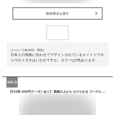
類似商品を探す
コーヒー三杯(40代・男性)
日本人の骨格に合わせてデザインされているエイトトウキ
ョウのメガネはいかがですか。カラーは3色あります。
SOLD
【P10倍 1000円クーポンあり】 眼鏡の上から かけられる ゴーグル スモーク クリア アンバー イエロー UVカット ボブスター ナイトホーク Bobster BHAWK01 Night Hawk バイク 防風 スポーツ サバゲー ツーリング 誕生日 父の日 梅雨