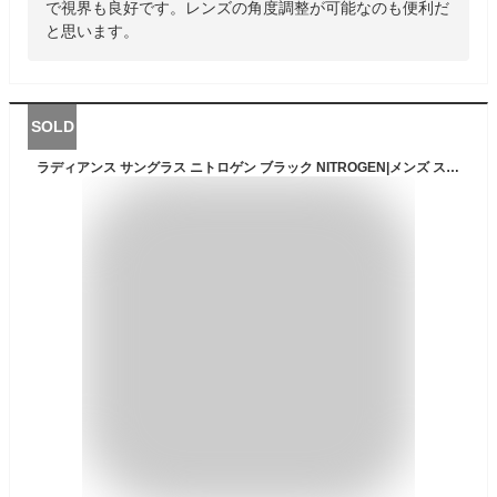
で視界も良好です。レンズの角度調整が可能なのも便利だ
と思います。
SOLD
ラディアンス サングラス ニトロゲン ブラック NITROGEN|メンズ スポーツ 紫外線カット UVカット グラサン 運転 ドライブ バイク ツーリング 曇り止め セーフティグラス セーフティーグラス 保護メガネ 保護眼鏡 保護めがね 安全メガネ 作業用メガネ