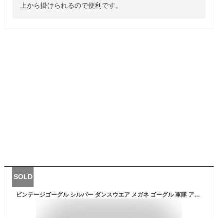
上から掛けられるので便利です。
SOLD
ビンテージゴーグル シルバー ダンスウエア メガネ ゴーグル 軍隊 アーミー アクセサリー ステージ衣装 舞台衣装 衣装 コスプレ ミリタリー系 パーティグッズ 宴会 ハロウィン イベント バイク コスプレ小物 仮装 ミリタリーファッション ブラック 飾り 装飾 【送料無料】