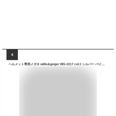
4
ヘルメット専用メガネ willis&geiger WG-1017 col.1 シルバー バイク用メガネ バイク眼鏡 風防 フルフェイスヘルメット ヘルメット 眼鏡 メガネ バイカーズ グラス 眼鏡ライダー ウィリスアンドガイガー ヘルメット用 ヘッドホン用 チタン ライディングアイウエア バイク用