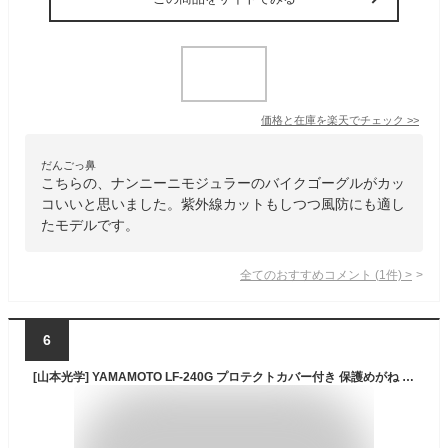
価格と在庫を
楽天
でチェック
>>
だんごっ鼻
こちらの、ナンニーニモジュラーのバイクゴーグルがカッ
コいいと思いました。紫外線カットもしつつ風防にも適し
たモデルです。
全てのおすすめコメント
(
1
件)
>
6
[山本光学] YAMAMOTO LF-240G プロテクトカバー付き 保護めがね L-FIT 双非球面レンズ クリア PET-AF(両面ハードコートくもり止め) 日本製 JIS 紫外線カット