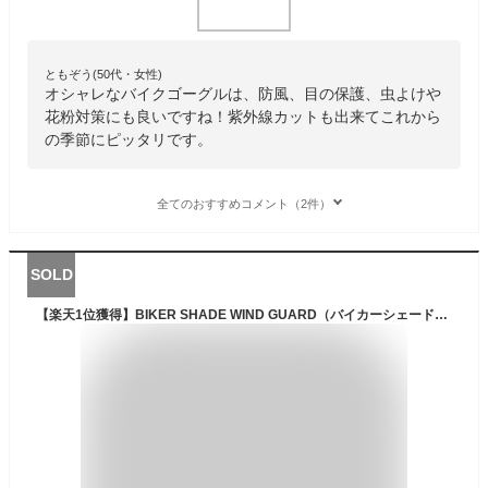
ともぞう(50代・女性)
オシャレなバイクゴーグルは、防風、目の保護、虫よけや
花粉対策にも良いですね！紫外線カットも出来てこれから
の季節にピッタリです。
全てのおすすめコメント（2件）
SOLD
【楽天1位獲得】BIKER SHADE WIND GUARD（バイカーシェードウインドガード）BLACK/CLEAR × CLEAR サングラス メガネ 眼鏡 定番 トレンド uvカット 紫外線カット アイウェア 花粉症 防塵 自動二輪 オートバイ ライダー 黒縁 クリアレンズ