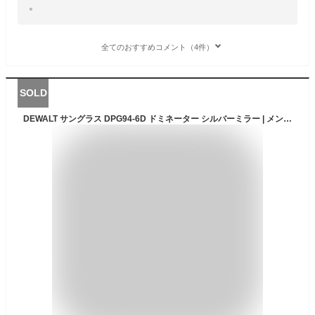
。
全てのおすすめコメント（4件）
SOLD
DEWALT サングラス DPG94-6D ドミネーター シルバーミラー | メンズ スポーツ 紫外線カット UVカット グラサン 運転 ドライブ バイク ツーリング 曇り止め セーフティグラス セーフティーグラス 保護メガネ 保護眼鏡 保護めがね 安全メガネ 作業用メガネ