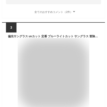
全てのおすすめコメント（2件）
3
偏光サングラス uvカット 定番 ブルーライトカット サングラス 冒険王 グラファイター 眼鏡 メガネ めがね 紫外線カット 紫外線対策 GRAPHITER GFC-1 GFC-2 GFC-3 メンズ かっこいい おしゃれ 釣り アウトドア ドライブ バイク