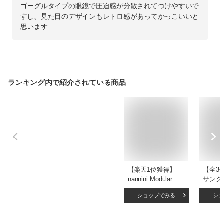
ゴーグルタイプの眼鏡で圧迫感が分散されてつけやすいで
すし、見た目のデザインもレトロ感があってかっこいいと
思います
ランキング内で紹介されている商品
【楽天1位獲得】
【全3
nannini Modular 1
サン
Fast（ナンニーニモ
レン
ショップでみる
シ
ジュラー1ファス
ェー
ト）GUNMETAL ガ
ズ 
ンメタルスモークレ
メン