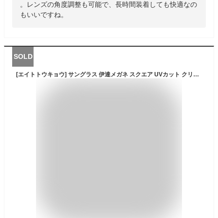
。レンズの角度調整も可能で、長時間装着しても快適なの
もいいですね。
SOLD
[エイトトウキョウ] サングラス 伊達メガネ スクエア UVカット クリア ライト カラー メンズ レディース レトロ ビンテージ ウェリントン ブルーライトカットメガネ 運転用 スポーツ [ 鯖江メーカー企画 ] ブラック/クリア 658-1