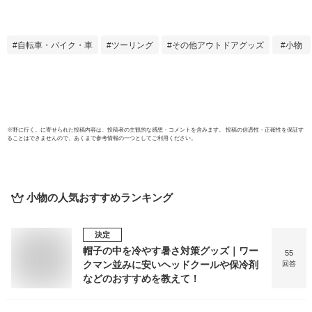
ンズuvカットバイ
防塵 
ク用ゴーグルbiker
予防 
shadeバイカーシェ
ネ PM
自転車・バイク・車
ツーリング
その他アウトドアグッズ
小物
ードメガネ眼鏡めが
ねサングラススポー
ツメンズレディース
男性用女性用
※
野に行く。
に寄せられた投稿内容は、投稿者の主観的な感想・コメントを含みます。 投稿の信憑性・正確性を保証す
ることはできませんので、あくまで参考情報の一つとしてご利用ください。
小物
の人気おすすめランキング
決定
帽子の中を冷やす暑さ対策グッズ｜ワー
55
クマン並みに安いヘッドクールや保冷剤
回答
などのおすすめを教えて！