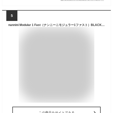
5
nannini Modular 1 Fast（ナンニーニモジュラー1ファスト）BLACK 黒smokeスモークレンズuvカット紫外線カットバイク用ゴーグルbiker shadeバイカーシェードメガネ眼鏡めがねサングラスクラシックカーオープンカースポーツメンズ男性用
この商品をサイトでみる