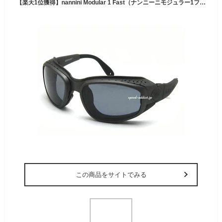
【楽天1位獲得】nannini Modular 1 Fast（ナンニーニモジュラー1ファスト）GUNMETAL ガンメタルスモークレンズuvカットバイク用ゴーグルbiker shadeバイカーシェードメガネ眼鏡めがねサングラススポーツメンズレディース男性用女性用
この商品をサイトでみる