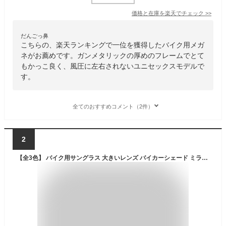
価格と在庫を
楽天
でチェック
>>
だんごっ鼻
こちらの、楽天ランキングで一位を獲得したバイク用メガ
ネがお薦めです。ガンメタリックの厚めのフレームでとて
もかっこ良く、風圧に左右されないユニセックスモデルで
す。
全てのおすすめコメント（2件）
2
【全3色】 バイク用サングラス 大きいレンズ バイカーシェード ミラーレンズ 防風パッド付き メンズ レディース 防塵 飛沫予防 感染予防 予防 保護メガネ PM2.5