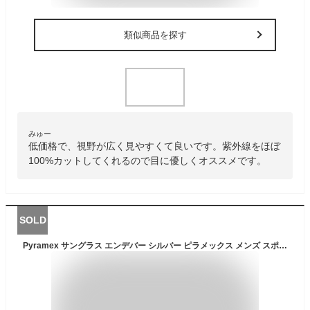
類似商品を探す
みゅー
低価格で、視野が広く見やすくて良いです。紫外線をほぼ
100%カットしてくれるので目に優しくオススメです。
SOLD
Pyramex サングラス エンデバー シルバー ピラメックス メンズ スポーツ 紫外線カット UVカット グラサン 運転 ドライブ バイク ツーリング 曇り止め 防雲 セーフティグラス セーフティーグラス 保護メガネ 保護眼鏡 保護めがね 安全メガネ 作業用メガネ