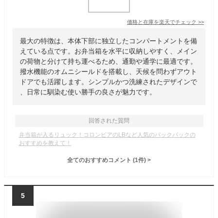
価格と在庫を
楽天
でチェック
>>
最大の特徴は、本体下部に独立したコンパートメントを備
えている点です。お弁当箱を水平に収納しやすく、メイン
の荷物と分けて持ち運べるため、通勤や通学に最適です。
撥水機能のオムニシールドを搭載し、天候を問わずアウト
ドアでも活躍します。シンプルかつ洗練されたデザインで
、日常に馴染む使い勝手の良さが魅力です。
回答された質問
弁当箱が入るリュック！コロンビアのLBなど人気のバックパックの
おすすめを教えて！
全てのおすすめコメント
(
1
件)
>
5