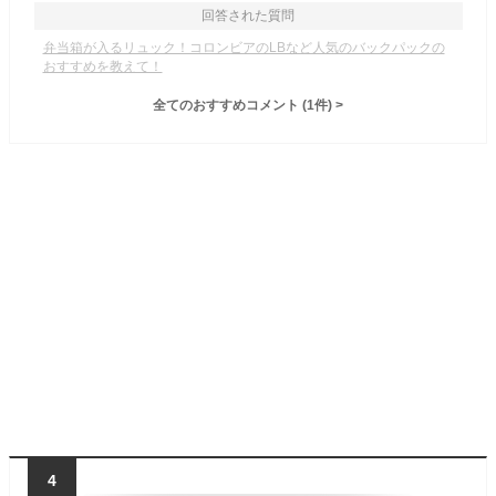
回答された質問
弁当箱が入るリュック！コロンビアのLBなど人気のバックパックの
おすすめを教えて！
全てのおすすめコメント
(
1
件)
>
4