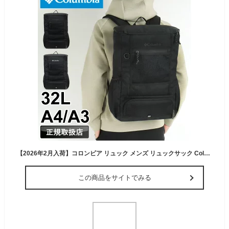
【2026年2月入荷】コロンビア リュック メンズ リュックサック Columbia LBフローレスLW32Lバックパック PU8827 デイパック 撥水 オムニシールド デイリー 通勤 通学 アウトドア 旅行 スポーツ 2ルーム A4 A3 B4 お弁当収納 レディース 大学生 高校生 ブランド 人気 正規品
この商品をサイトでみる