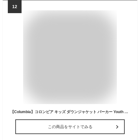
12
【Columbia】コロンビア キッズ ダウンジャケット パーカー Youth Tumble Rock Down Hooded Jacket アウター 450フィル 軽量 防寒 撥水 USAモデル 子供用 2010011
この商品をサイトでみる