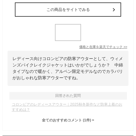
この商品をサイトでみる
価格と在庫を
楽天
でチェック
>>
レディース向けコロンビアの防寒アウターとして、ウィメ
ンズパイクレイクジャケットはいかがでしょうか？ 中綿
タイプなので暖かく、アルペン限定モデルなのでカラバリ
がおしゃれな防寒アウターですね。
回答された質問
コロンビアのレディースアウター｜2025秋冬新作など防寒上着のお
すすめは？
全てのおすすめコメント
(
1
件)
>