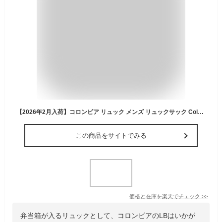
【2026年2月入荷】コロンビア リュック メンズ リュックサック Columbia LBフローレスLW32Lバックパック PU8827 デイパック 撥水 オムニシールド デイリー 通勤 通学 アウトドア 旅行 スポーツ 2ルーム A4 A3 B4 お弁当収納 レディース 大学生 高校生 ブランド 人気 正規品
この商品をサイトでみる
価格と在庫を
楽天
でチェック
>>
弁当箱が入るリュックとして、コロンビアのLBはいかが