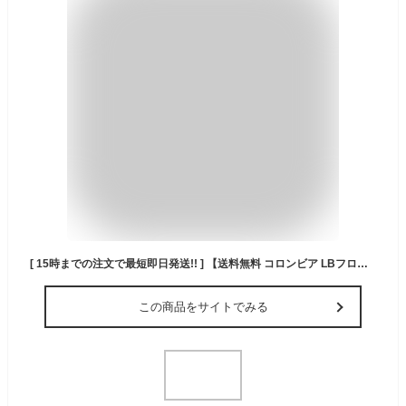
[ 15時までの注文で最短即日発送!! ] 【送料無料 コロンビア LBフローレス 30L バックパック】Columbia LB FLAWLESS 30L BACKPACK BLACK pu8679-010 ブラック リュック 撥水 お弁当用ディバイダー設置 通勤 通学
この商品をサイトでみる