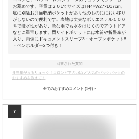
お薦めです。容量は２０LでサイズはH44×W27×D17cm。
底に別途お弁当収納ポケットがあり他のものににおい移り
がしないので便利です。表地は丈夫なポリエステル１００
％で撥水性があり、急な雨でも水をはじくのでアウトドア
などに重宝します。両サイドポケットには水筒や折畳傘が
入り、内側にドキュメントスリーブ3・オープンポケット8
・ペンホルダー2つ付き！
回答された質問
弁当箱が入るリュック！コロンビアのLBなど人気のバックパックの
おすすめを教えて！
全てのおすすめコメント
(
1
件)
>
7