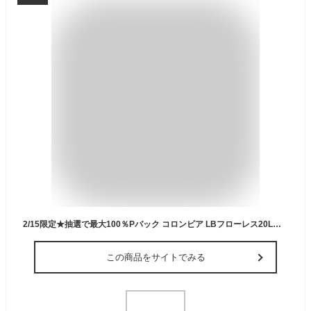
2/15限定★抽選で最大100％Pバック コロンビア LBフローレス20Lバックパック PU8681 029 トレッキング バックパック : Grill Heather Columbia
この商品をサイトでみる