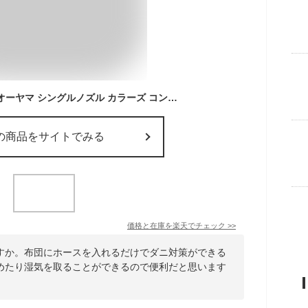
布団乾燥機 アイリスオーヤマ シングルノズル カラーズ コンパクト ダニ退治 花粉対策 花粉 シングル ふとん乾燥機 カラリエ ダニ 乾燥機 ダニ対策 乾燥 靴乾燥 シューズドライヤー 梅雨 グリーン 緑 FK-RC3
の商品をサイトでみる
価格と在庫を
楽天
でチェック
>>
すか。布団にホースを入れるだけでダニ対策ができる
めたり湿気を取ることができるので便利だと思います