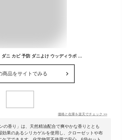
【35%OFF】【公式】ダニ カビ 予防 ダニよけ ウッディラボ ダニよけシリカ アクアグリーンの香り 6袋 天然精油 消臭 除湿 シリカゲル 防カビ 置き型 クローゼット 布団 衣類 収納 引き出し 除湿
の商品をサイトでみる
価格と在庫を
楽天
でチェック
>>
ーンの香り」は、天然精油配合で爽やかな香りととも
湿効果のあるシリカゲルを使用し、クローゼットや布
にケアできます。化学物質不使用で安心、6袋セット