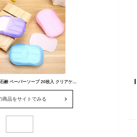
【3日までP20倍】 紙石鹸 ペーパーソープ 20枚入 クリアケース付 紙石けん 紙石けん 持ち運び コンパクト 携帯 便利 細菌 ウイルス 除菌 手洗い 便利 携帯用 詰め替え 石鹸 石けん 旅行 出張 ポイント消化 レジャー 防災 アウトドア 【20個まで送料250円】
の商品をサイトでみる