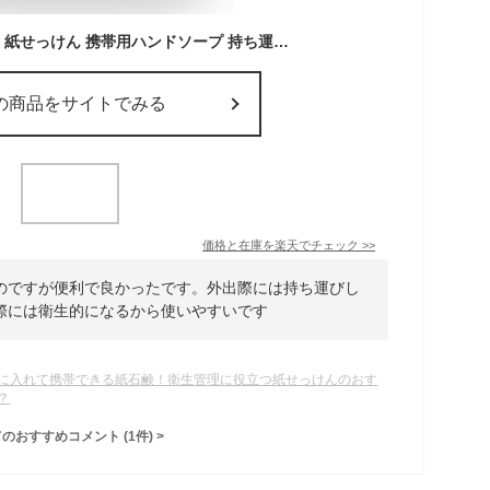
【メール便対応商品】紙せっけん 携帯用ハンドソープ 持ち運びに便利 コンパクト 石鹸 紙石鹸 ソープ 石けん 紙 40枚入り フワッと溶けてクリーミーな泡立ち 旅行グッズ 携帯グッズ 選べる4種類
の商品をサイトでみる
価格と在庫を
楽天
でチェック
>>
のですが便利で良かったです。外出際には持ち運びし
際には衛生的になるから使いやすいです
に入れて携帯できる紙石鹸！衛生管理に役立つ紙せっけんのおす
？
てのおすすめコメント
(
1
件)
>