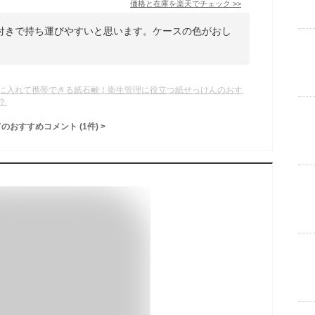
価格と在庫を
楽天
でチェック
>>
付きで持ち運びやすいと思います。ケースの色がおし
に入れて携帯できる紙石鹸！衛生管理に役立つ紙せっけんのおす
？
てのおすすめコメント
(
1
件)
>