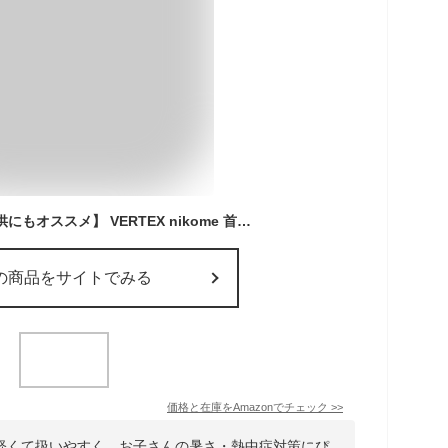
【軽くてシンプル 子供にもオススメ】 VERTEX nikome 首掛け扇風機 ネックファン NKM-NF01 軽量 静音 子供 最大7時間稼働 3段階風量調節 Type-C 充電式 (ホワイト)
の商品をサイトでみる
価格と在庫を
Amazon
でチェック
>>
軽くて扱いやすく、お子さんの暑さ・熱中症対策にぴ