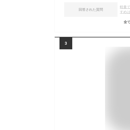
軽量
回答された質問
すめ
全
3