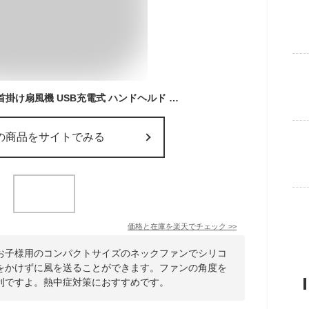
zoyzoii 子供用 小型 首掛け扇風機 USB充電式 ハンドヘルド 学生 ポータブル ポータブルミニファン 静音
の商品をサイトでみる
価格と在庫を
楽天
でチェック
>>
お子様用のコンパクトサイズのネックファンでシリコ
をかけずに風を送ることができます。ファンの角度を
利ですよ。熱中症対策におすすめです。