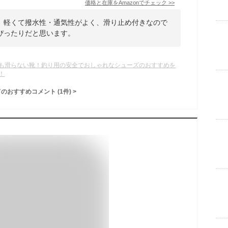
価格と在庫を
Amazon
でチェック
>>
。軽くて撥水性・通気性がよく、滑り止め付きなので
ぴったりだと思います。
も滑らない靴！釣り用の安全でおしゃれなシューズのおすすめを
！
てのおすすめコメント
(
1
件)
>