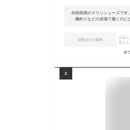
水陸両用のマリンシューズです
、磯釣りなどの岩場で履くのに
岩場で
回答された質問
教えて
全
2