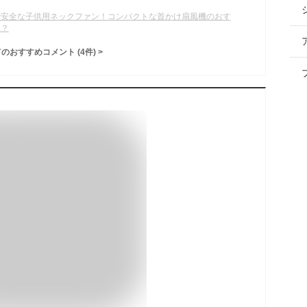
で安全な子供用ネックファン！コンパクトな首かけ扇風機のおす
は？
てのおすすめコメント
(
4
件)
>