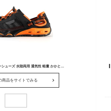
[Zentapo] ウォーターシューズ 水陸両用 通気性 軽量 かかと踏める アクアシューズ マリンシューズ シュノーケリング 屈曲 伸縮 滑り止め 男女兼用 撥水性 渓流 アウトドア 室内/屋外履き (オレンジ, 大人, 27.5 cm, 数値, 日本の靴のサイズ寸法)
の商品をサイトでみる