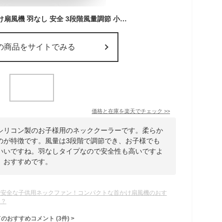
ネッククーラー 首掛け扇風機 羽なし 安全 3段階風量調節 小型 軽量 キッズ ファン 首掛け扇風機 子供用 扇風機 熱中症対策 静音 おしゃれ かわいい usb給電 コンパクト アウトドア 外遊び 通学 子ども 首掛けファン 熱中症 暑さ対策 送料無料
の商品をサイトでみる
価格と在庫を
楽天
でチェック
>>
シリコン製のお子様用のネッククーラーです。柔らか
のが特徴です。風量は3段階で調節でき、お子様でも
いいですね。羽なしタイプなので安全性も高いですよ
、おすすめです。
で安全な子供用ネックファン！コンパクトな首かけ扇風機のおす
は？
てのおすすめコメント
(
3
件)
>