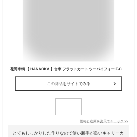
花岡車輌 【 HANAOKA 】台車 フラットカート ツーバイフォー F-CART 2x4 BLACK ブラック 黒 耐荷重70kg～120kg【2輪キャリー 4輪キャリー 折りたたみ 荷台 ワゴン キャリーカート アウトドア】 【あす楽対応】【メール便不可】[自社]
この商品をサイトでみる
価格と在庫を
楽天
でチェック
>>
とてもしっかりした作りなので使い勝手が良いキャリーカ