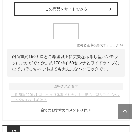
この商品をサイトでみる
価格と在庫を
楽天
でチェック
>>
耐荷重約150キロとご希望以上に丈夫な吊るし型ハンモッ
クはいかがですか。約170×約150センチとワイドタイプな
ので、ぽっちゃり体型でも大丈夫なハンモックです。
回答された質問
【耐荷重120㎏】ぽっちゃり体型でも大丈夫！吊るし型＆ワイドハン
モックのおすすめは？
全てのおすすめコメント
(
1
件)
>
17