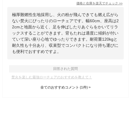
価格と在庫を
楽天
でチェック
>>
極厚難燃性生地採用し、火の粉が飛んできても燃え広がら
ない焚火にぴったりのローチェアです。幅60cm、座高は2
2cmと地面から近く、足を伸ばしたりあぐらをかいてリラ
ックスすることができます。背もたれは適度に傾斜が付い
ていて深い座り心地でゆったりできます。耐荷重120kgと
耐久性も十分あり、収束型でコンパクトになり持ち運びに
も便利でおすすめですよ。
回答された質問
焚火を楽しむ最強ローチェアのおすすめを教えて！
全てのおすすめコメント
(
1
件)
>