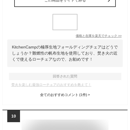
この商品をサイトでみる
価格と在庫を
楽天
でチェック
>>
KitchenCampの極厚生地フォールディングチェアはどうで
しょうか？難燃性の帆布生地を使用しており、焚き火の近
くで使えるローチェアなので、お勧めです！
回答された質問
焚火を楽しむ最強ローチェアのおすすめを教えて！
全てのおすすめコメント
(
1
件)
>
10