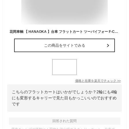
花岡車輌 【 HANAOKA 】台車 フラットカート ツーバイフォー F-CART 2x4 BLACK ブラック 黒 耐荷重70kg～120kg【2輪キャリー 4輪キャリー 折りたたみ 荷台 ワゴン キャリーカート アウトドア】 【あす楽対応】【メール便不可】[自社倉庫]
この商品をサイトでみる
価格と在庫を
楽天
でチェック
>>
こちらのフラットカートはいかがでしょうか？2輪にも4輪
にも変形するキャリーで見た目もかっこいいのでおすすめ
です
回答された質問