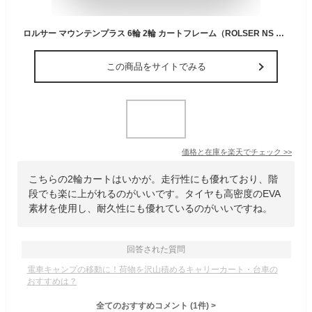
ロルサー マウンテンプラス 6輪 2輪 カートフレーム（ROLSER NS MOUNTAIN PLUS ＋ ショッピングカート マウンテン＋ 2WAY キャリーカート 買い物 アウトドア お買い物カート 軽量）【送料無料 ポイント12倍】【2月6迄】【ASU】
この商品をサイトでみる
価格と在庫を
楽天
でチェック
>>
こちらの2輪カートはいかが。走行性にも優れており、階
段でも楽に上がれるのがいいです。タイヤも高密度のEVA
素材を使用し、耐久性にも優れているのがいいですね。
回答された質問
電車キャンプの移動に！荷物を沢山積めるキャリーカート・台車の
おすすめは？
全てのおすすめコメント
(
1
件)
>