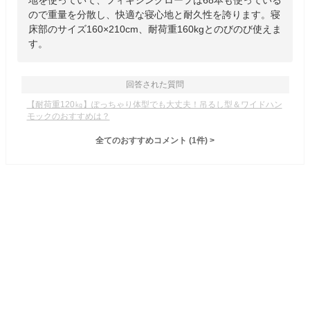
地を使っていて、フィキシングロープは68本も使っている
ので重量を分散し、快適な寝心地と耐久性を誇ります。寝
床部のサイズ160×210cm、耐荷重160kgとのびのび使えま
す。
回答された質問
【耐荷重120㎏】ぽっちゃり体型でも大丈夫！吊るし型＆ワイドハン
モックのおすすめは？
全てのおすすめコメント
(
1
件)
>