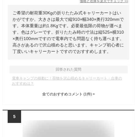
価格と在庫を
楽天
でチェック
>>
ご希望の耐荷重30Kgの折りたたみ式キャリーカートはい
かがですか。大きさは最大で縦910×幅340×奥行320mmで
す。本体重量は約1.8Kgです。必要最低限の荷物が運べま
す。色はグレーです。折りたたみ時の寸法は縦525×横310
×奥行100mmですので電車内でも問題なく持ち運べます。
高さがあるので沢山積めると思います。キャンプ初心者に
丁度いいキャリーカートですのでおすすめします。
回答された質問
電車キャンプの移動に！荷物を沢山積めるキャリーカート・台車の
おすすめは？
全てのおすすめコメント
(
1
件)
>
5