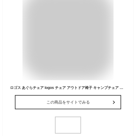
ロゴス あぐらチェア logos チェア アウトドア椅子 キャンプチェア 折りたたみ あぐら キャンプ 椅子 ワイド ハイバック ロースタイル アウトドア 収納バッグ レッド Tradcanvas 難燃BRICK キングあぐらチェア 73173128 4981325531973
この商品をサイトでみる