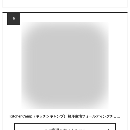
9
KitchenCamp（キッチンキャンプ） 極厚生地フォールディングチェア 折りたたみチェア ローチェア 焚き火チェア 難燃性 帆布生地 キャンプチェア