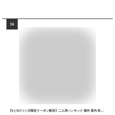
16
【5と0のつく日限定クーポン配布】二人用ハンモック 屋外 室内 収納袋付き 約170cm×約150cm 耐荷重約150Kg 丈夫な綿タイプ