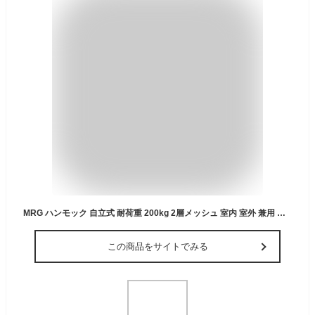
MRG ハンモック 自立式 耐荷重 200kg 2層メッシュ 室内 室外 兼用 ポータブル 折りたたみ 日本語説明書付き (ブラック×ブラウン)
この商品をサイトでみる