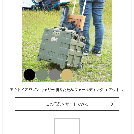
アウトドア ワゴン キャリー 折りたたみ フォールディング （ アウトドアワゴン キャリーワゴン キャリーカート 台車 コンテナ カート コンパクト 行楽 買い物 荷物運び 丈夫 頑丈 2輪 キャスター ）【3980円以上送料無料】
この商品をサイトでみる