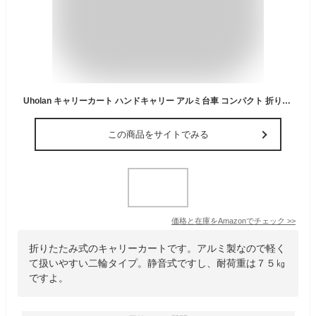
Uholan キャリーカート ハンドキャリー アルミ台車 コンパクト 折りたたみ式カート 軽量（39×28㎝）耐荷重75kg 運搬キャリー 折りたたみ階段台車 2輪キャリーカート 高さ調節 静音 キャンプ 釣り アウトドア 引っ越し 災害時 買い物 旅行 固定ロープ2本付きアルミニウム合金
この商品をサイトでみる
価格と在庫を
Amazon
でチェック
>>
折りたたみ式のキャリーカートです。アルミ製なので軽く
て扱いやすい二輪タイプ。静音式ですし、耐荷重は７５㎏
ですよ。