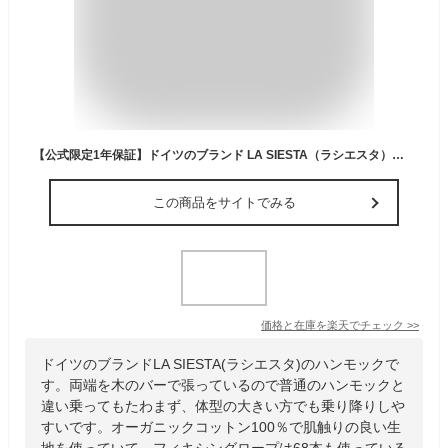
【公式限定1年保証】ドイツのブランド LA SIESTA（ラシエスタ）／バー付きハンモック Florencia／フロレンシア（オーガニックコットン製） ダブル 1～2人用［FOR16］高品質コロンビア製 正規品 GOTS認証
この商品をサイトでみる
価格と在庫を
楽天
でチェック
>>
ドイツのブランドLA SIESTA(ラシエスタ)のハンモックで
す。両端を木のバーで張っているので普通のハンモックと
違い乗ってもたわまず、体型の大きい方でも乗り降りしや
すいです。オーガニックコットン100％で肌触りの良い生