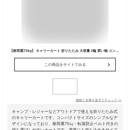
【耐荷重75kg】 キャリーカート 折りたたみ 大容量 2輪 買い物 コンパクト 折り畳み アウトドア 灯油 キャリー 折畳み キャスター付き 持ち運び キャンプ カート レジャー 運動会 台車 運搬 車 トランク スチール 転落防止ベルト お花見 BBQ ブルー ブラック 送料無料
この商品をサイトでみる
価格と在庫を
楽天
でチェック
>>
キャンプ・レジャーなどアウトドアで使える折りたたみ式
のキャリーカートです。コンパクトサイズのシンプルなデ
ザインになっており、耐荷重75㎏・転落防止ベルト付きの
持ち運びしやすいカートです。電車にも持ち込めるサイズ