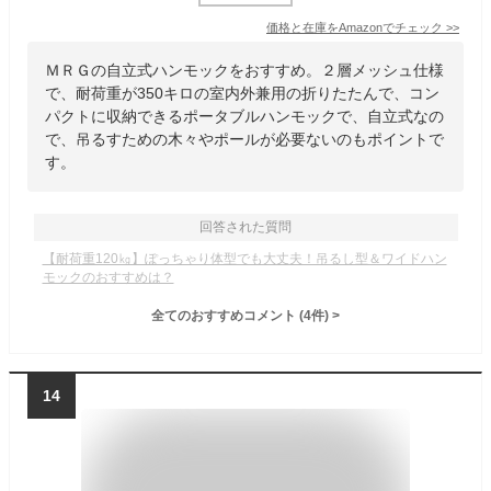
価格と在庫を
Amazon
でチェック
>>
ＭＲＧの自立式ハンモックをおすすめ。２層メッシュ仕様
で、耐荷重が350キロの室内外兼用の折りたたんで、コン
パクトに収納できるポータブルハンモックで、自立式なの
で、吊るすための木々やポールが必要ないのもポイントで
す。
回答された質問
【耐荷重120㎏】ぽっちゃり体型でも大丈夫！吊るし型＆ワイドハン
モックのおすすめは？
全てのおすすめコメント
(
4
件)
>
14