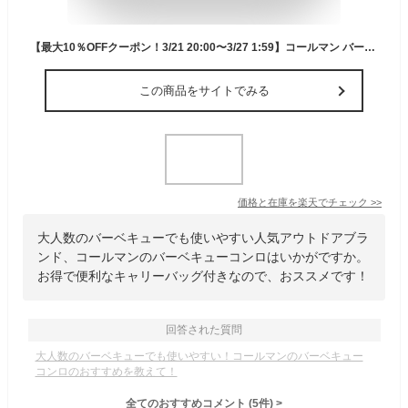
【最大10％OFFクーポン！3/21 20:00〜3/27 1:59】コールマン バーベキューコンロ セット クールスパイダープロ/L レッド + BBQキャリーバックL ブラック 2000010394 + VP160509E02 Coleman
この商品をサイトでみる
価格と在庫を
楽天
でチェック
>>
大人数のバーベキューでも使いやすい人気アウトドアブラ
ンド、コールマンのバーベキューコンロはいかがですか。
お得で便利なキャリーバッグ付きなので、おススメです！
回答された質問
大人数のバーベキューでも使いやすい！コールマンのバーベキュー
コンロのおすすめを教えて！
全てのおすすめコメント
(
5
件)
>