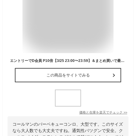
エントリーでD会員 P10倍【3/25 23:00〜23:59】＆まとめ買いで最大10％OFFクーポン コールマン BBQコンロ 大型グリル 通気性抜群 クールスパイダー ステンレスグリルグランデ レッド(170-9430) クッキング キャンプ Coleman
この商品をサイトでみる
価格と在庫を
楽天
でチェック
>>
コールマンのバーベキューコンロ、大型です。このサイズ
なら大人数でも大丈夫ですね。通気性バツグンで安全。ク