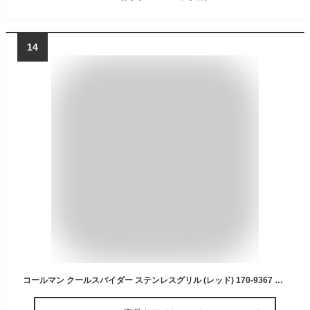
14
コールマン クールスパイダー ステンレスグリル (レッド) 170-9367 コールマン coleman アウトドア キャンプ 用品 オートキャンプ 用品 オートキャンプ バーベキュー 焚き火台 焚火台 たき火台 BBQ 関連品 備長炭 炭 キャンプ用品 バーベキュー コンロ 炭焼き 焼肉 BBQコンロ