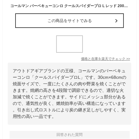
コールマン バーベキューコンロ クールスパイダープロ L レッド 2000010394 Coleman
この商品をサイトでみる
価格と在庫を
楽天
でチェック
>>
アウトドアギアブランドの王様、コールマンのバーベキュ
ーコンロ「クールスパイダープロL」です。30cm×68cmの
焼面サイズで、一度にたくさんの肉や野菜を焼くことがで
きます。焼網の高さを4段階で調節できるので、適切な火
加減で焼くことができます。サイドにメッシュ部分がある
ので、通気性が良く、燃焼効率が高い構造になっています
。引き出し式ロストルにより炭の継ぎ足しがしやすく、実
用性の高い一品です。
回答された質問