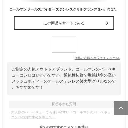
コールマン クールスパイダー ステンレスグリルグランデ (レッド) 170-9430 coleman アウトドア キャンプ 用品 オートキャンプ 用品 オートキャンプ バーベキュー 焚き火台 焚火台 たき火台 BBQ 関連品 備長炭 炭 キャンプ用品
この商品をサイトでみる
価格と在庫を
楽天
でチェック
>>
ご指定の人気アウトドアブランド、コールマンのバーベキ
ューコンロはいかがですか。通気性抜群で燃焼効率の高い
メッシュボディーのオールステンレス製大型グリルなので
、おすすめです！
回答された質問
大人数のバーベキューでも使いやすい！コールマンのバーベキュー
コンロのおすすめを教えて！
全てのおすすめコメント
(
6
件)
>