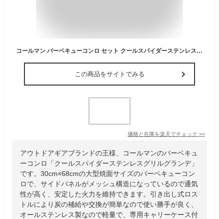
コールマン バーベキューコンロ セット クールスパイダーステンレスグリル グランデ レッド + グリルキャリーケース プロ/L 170-9430 + 2000010534 Coleman
この商品をサイトでみる
価格と在庫を
楽天
でチェック
>>
アウトドアギアブランドの王様、コールマンのバーベキュ
ーコンロ「クールスパイダーステンレスグリルグランデ」
です。30cm×68cmの大型焼面サイズのバーベキューコン
ロで、サイドパネルがメッシュ構造になっているので通気
性が高く、安定した火力を維持できます。引き出し式ロス
トルにより炭の補給や交換が簡単なので使い勝手が良く、
オールステンレス製なので軽量で、専用キャリーケース付