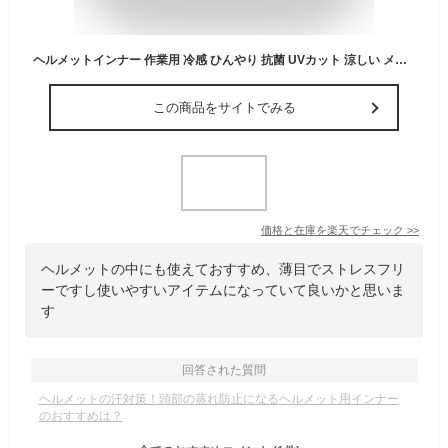
ヘルメットインナー 作業用 冷感 ひんやり 抗菌 UVカット 涼しい メンズ しっかり吸水 首まで 冷感インナー 夏用 インナー キャップ 作業 暑さ対策 熱中症対策グッズ 喜多 冷感ヘルメットインナー 垂れ付き 日焼け No9650
この商品をサイトでみる
価格と在庫を
楽天
でチェック
>>
ヘルメットの中にも使えておすすめ、薄目でストレスフリ
ーですし使いやすいアイテムになっていて良いかと思いま
す
回答された質問
ヘルメットの汗対策！頭部の蒸れ防止になるヘルメット用インナー
のおすすめは？