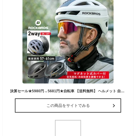
決算セール★5980円→5681円★自転車 【送料無料】 ヘルメット 自転車用ヘルメット 通気性 2Way マグネット式カバー 空気抵抗 日焼け防止 高強度 CPSCマーク 安全規格 インナーパッド取り外し 別売りテールライト装着可能 通勤 通学 ロードバイク 推奨頭囲57-61cm ホワイ
この商品をサイトでみる