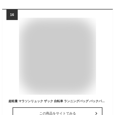
16
超軽量 マラソンリュック ザック 自転車 ランニングバッグ バックパック デイパック リュック サイクリングバッグ 自転車 バッグ バックパック リュック 光反射 通気 防水 ウォーキング ハイキング ジョギング アウトドア 登山 レース リュックサック スポーツバッグ 通気
この商品をサイトでみる