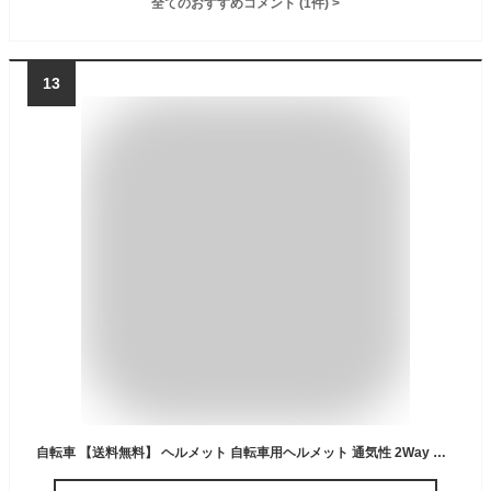
全てのおすすめコメント
(
1
件)
>
13
自転車 【送料無料】 ヘルメット 自転車用ヘルメット 通気性 2Way マグネット式カバー 空気抵抗 日焼け防止 高強度 CPSCマーク 安全規格 インナーパッド取り外し 別売りテールライト装着可能 通勤 通学 ロードバイク 推奨頭囲57-61cm ホワイト ハニカム チタン 1011001800