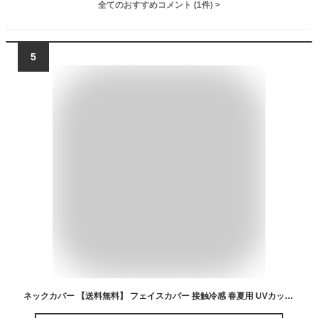
全てのおすすめコメント
(
1
件)
>
5
ネックカバー 【送料無料】 フェイスカバー 接触冷感 春夏用 UVカット 紫外線対策 日焼け防止 UPF45 吸汗速乾 エアロ効果 虫対策 飛沫エチケット 自転車 ロードバイク オートバイ 通勤 通学 原付 ヘルメット着用可能 マスク式 手首式 スタイリング多様 WB-011BK WB-011W