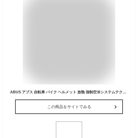
ABUS アブス 自転車 バイク ヘルメット 放熱 強制空冷システムテクノロジー ソフトチューンシステム アーバン インナーパッド 取り外し可能 ソフトストラップ 安全 YADD-I AF BRILLIANT
この商品をサイトでみる