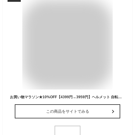
お買い物マラソン★10%OFF【4399円→3959円】ヘルメット 自転車用 ★CEマーク(EN1078)規格取得★ 【ROCKBROS公式ストア】サイクルヘルメット サイクリング式 超強力マグネット式サングラス(グレー)付き サンバイザー付き ジェットヘルメット パイロット型 超軽量 ロード
この商品をサイトでみる