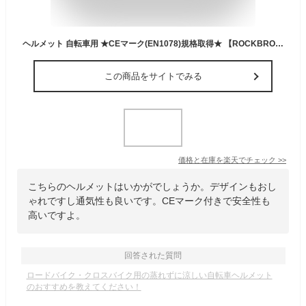
ヘルメット 自転車用 ★CEマーク(EN1078)規格取得★ 【ROCKBROS公式ストア】サイクルヘルメット サイクリング式 超強力マグネット式サングラス(グレー)付き サンバイザー付き ジェットヘルメット パイロット型 超軽量 ロードバイク 通気性 通勤 通学 安全 かっこいい TT-16
この商品をサイトでみる
価格と在庫を
楽天
でチェック
>>
こちらのヘルメットはいかがでしょうか。デザインもおし
ゃれですし通気性も良いです。CEマーク付きで安全性も
高いですよ。
回答された質問
ロードバイク・クロスバイク用の蒸れずに涼しい自転車ヘルメット
のおすすめを教えてください！