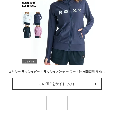
ロキシー ラッシュガード ラッシュ パーカー フード付 水陸両用 長袖 UVカット 大人用 アウトドア マリンスポーツ サーフィン 2026年春夏 レディース RASHIE PARKA RLY265038 《LDYR》 SS限定
この商品をサイトでみる