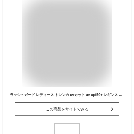
ラッシュガード レディース トレンカ uvカット uv upf50+ レギンス 水着 大きいサイズ ストレッチ 紫外線対策 体型カバー 楽 プール 海 川 山 海水浴 サーフィン シュノーケリング マリン スポーツ サウナ ヨガ おしゃれ 水陸両用
この商品をサイトでみる