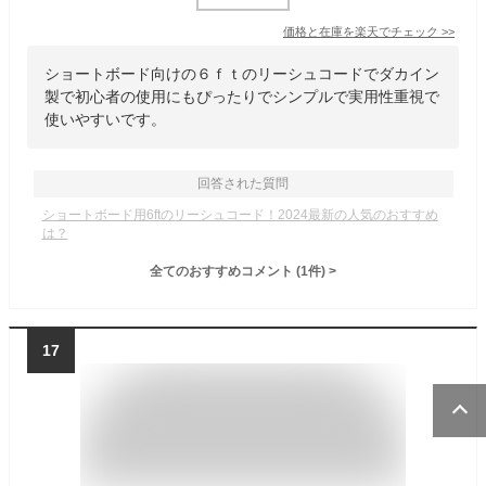
価格と在庫を
楽天
でチェック
>>
ショートボード向けの６ｆｔのリーシュコードでダカイン
製で初心者の使用にもぴったりでシンプルで実用性重視で
使いやすいです。
回答された質問
ショートボード用6ftのリーシュコード！2024最新の人気のおすすめ
は？
全てのおすすめコメント
(
1
件)
>
17