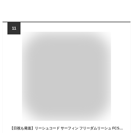
11
【日祝も発送】リーシュコード サーフィン フリーダムリーシュ FCS エフシーエス FREEDOM HELIX LEASH 7ft レギュラー オールラウンド フリーダムヘリックス ファンボード用 ミッドレングス用 ソフトボード用にも ALL ROUND 7feet