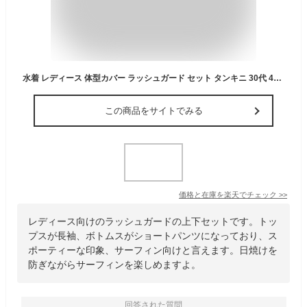
水着 レディース 体型カバー ラッシュガード セット タンキニ 30代 40代 50代 体型カバー水着 ミセス ママ水着 フィットネス水着 セパレート 上下 セパレート おしゃれ ショートパンツ フルジップ 2点 セット 日焼け防止 uvカット カップ付き 黒 M L ll XL
この商品をサイトでみる
価格と在庫を
楽天
でチェック
>>
レディース向けのラッシュガードの上下セットです。トッ
プスが長袖、ボトムスがショートパンツになっており、ス
ポーティーな印象、サーフィン向けと言えます。日焼けを
防ぎながらサーフィンを楽しめますよ。
回答された質問