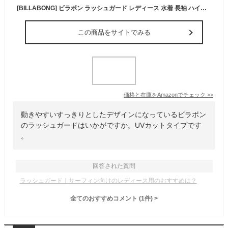
[BILLABONG] ビラボン ラッシュガード レディース 水着 長袖 ハイネック ラッシュ サーフブランド UVカット サーフィン UPF50+ 紫外線対策 F013-858 BLK-Mサイズ
この商品をサイトでみる
価格と在庫を
Amazon
でチェック
>>
動きやすいすっきりとしたデザインになっているビラボン
のラッシュガードはいかがですか。UVカットタイプです
。
回答された質問
ラッシュガード｜サーフィン向けのレディース用のおすすめは？
全てのおすすめコメント
(
1
件)
>