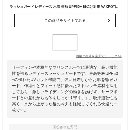
ラッシュガード レディース 水着 長袖 UPF50+ 日焼け対策 VAXPOT(バックスポット) VA-4011 ラッシュ ガード 女性 体型カバー クイックドライ 速乾 軽量 ストレッチ[返品交換不可]
この商品をサイトでみる
価格と在庫を
楽天
でチェック
>>
サーフィンや本格的なマリンスポーツに最適な、高い機能
性を誇るレディースラッシュガードです。最高等級UPF50
+の優れたUVカット機能で、強い日差しからお肌を徹底ガ
ード。伸縮性とフィット感に優れたストレッチ素材を採用
しており、激しいライディングの動きを妨げず、サーフボ
ードとの擦れからも体をしっかり守ります。吸汗速乾性も
高く、水から上がった後の冷えも軽減してくれる快適な一
枚です。
回答された質問