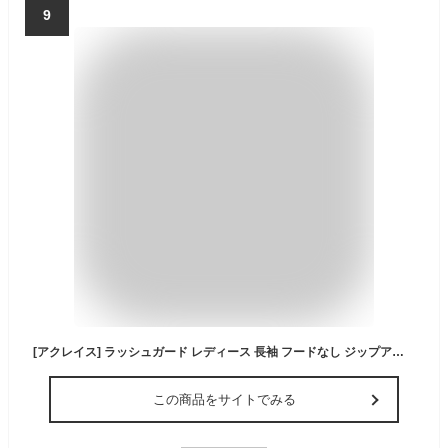
9
[アクレイス] ラッシュガード レディース 長袖 フードなし ジップアップ uvカットupf50+ 体型カバー プール 海 海水浴 サウナ ヨガ おしゃれ 水陸両用 M ホワイト×グレー
この商品をサイトでみる