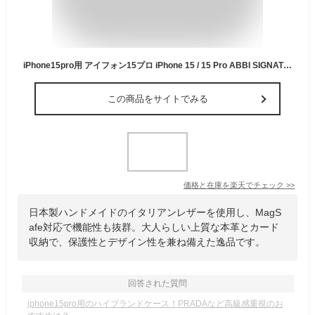
iPhone15pro用 アイフォン15プロ iPhone 15 / 15 Pro ABBI SIGNATURE VINTAGE 手帳型 イタリアンレザー MagSafe対応 ダイアリーケース 大人 カード収納 手帳 日本製 ハンドメイド ベジタブル 本革
この商品をサイトでみる
価格と在庫を
楽天
でチェック
>>
日本製ハンドメイドのイタリアンレザーを使用し、MagS
afe対応で機能性も抜群。大人らしい上質な本革とカード
収納で、保護性とデザイン性を兼ね備えた逸品です。
回答された質問
iphone15pro用のハイブランドケース！PRADAなど高級感重視のお