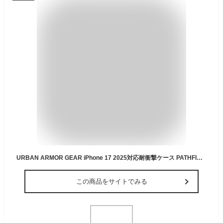
URBAN ARMOR GEAR iPhone 17 2025対応耐衝撃ケース PATHFINDER CLEAR MAGSAFE アイス/シルバー 【正規日本代理店品】 UAG-IPH25MB-MS-I/S
この商品をサイトでみる