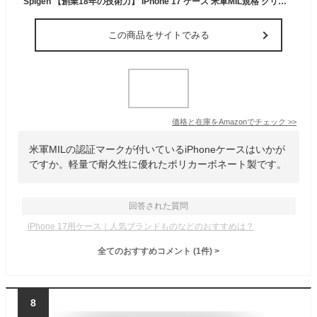
Spigen 【創業18年の技術力】 iPhone 17 ケース 米軍MIL規格 クリア 透明 ストラップホール 耐衝撃 ウルトラ・ハイブリッド (クリスタル・クリア) ACS10080
この商品をサイトでみる
価格と在庫を
Amazon
でチェック
>>
米軍MILの認証マークが付いているiPhoneケースはいかが
ですか。軽量で耐久性に優れたポリカーボネート製です。
回答された質問
iPhone 17用ケース｜人気ブランドものなどのおすすめは？
全てのおすすめコメント
(
1
件)
>
8