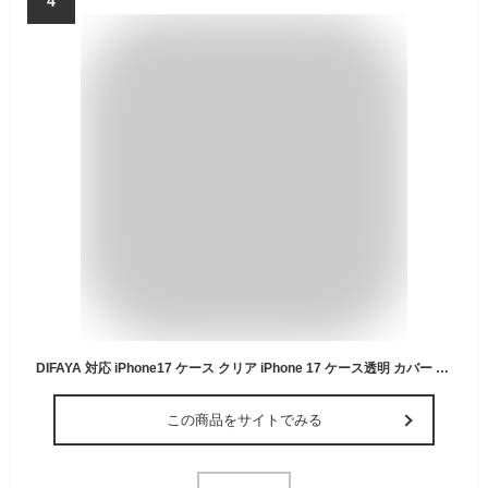
4
DIFAYA 対応 iPhone17 ケース クリア iPhone 17 ケース透明 カバー MIL規格 耐衝撃 『黄変防止 ワイヤレス充電対応』 『スレ傷防止 滑り止め 軽い ストラップホール付き 落下防止 レンズ保護』 『PC背面 + TPUバンパー 傷に強い背面』 一体フィット感 いphone17 スマホケース
この商品をサイトでみる