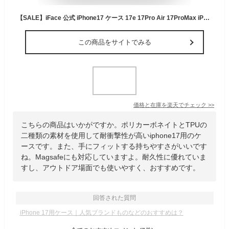
【SALE】iFace 公式 iPhone17 ケース 17e 17Pro Air 17ProMax iPhone16 iPhone16e iPhone16Pro iPhone15 ケース iPhone14 iPhone13 iFirst Class Standard 【 MagSafe マグセーフ MagSynq スタンダード スマホケース アイフェイス iPhoneケース 耐衝撃 韓国 】
この商品をサイトでみる
価格と在庫を
楽天
でチェック
>>
こちらの商品はいかがですか。ポリカーボネイトとTPUの
二種類の素材を使用して耐衝撃性が高いiphone17用のケ
ースです。また、手にフィットする持ちやすさがいいです
ね。Magsafeにも対応していますよ。耐久性に優れていま
すし、アウトドア場面でも使いやすく、おすすめです。
回答された質問
iPhone 17用ケース｜人気ブランドものなどのおすすめは？