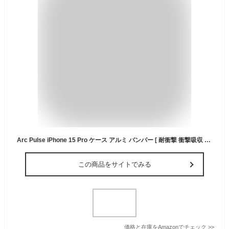
Arc Pulse iPhone 15 Pro ケース アルミ バンパー [ 耐衝撃 衝撃吸収 航空宇宙グレード ヨーロッパ発デザイン スライドオン装着 保護カバー ミラーポリッシュアルミニウム magsafe対応 軽量 ] チタン グレー AC26347i15PR 【国内正規品】
この商品をサイトでみる
価格と在庫を
Amazon
でチェック
>>