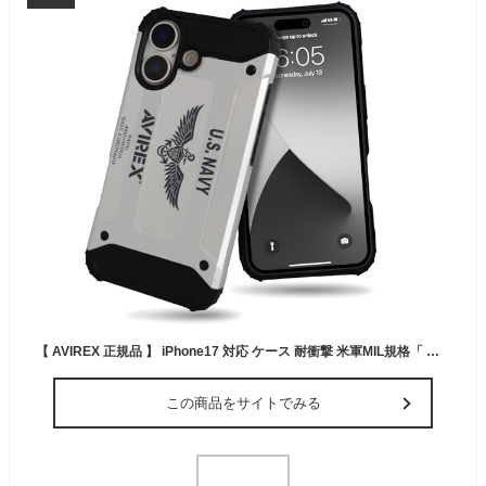
【 AVIREX 正規品 】 iPhone17 対応 ケース 耐衝撃 米軍MIL規格「 アーミータフ 」 アヴィレックス 背面 アイフォン17用 iPhone 17用 ブランド スマホケース (シルバー)
この商品をサイトでみる