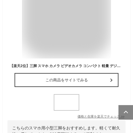
【楽天2位】三脚 スマホ カメラ ビデオカメラ コンパクト 軽量 デジカメ スマホ用三脚 スマホ三脚 三脚おすすめ 初心者 小型 収納袋付き スマホホルダー付き ミニ三脚 3段階伸縮 360回転 雲台付き 安い iphone 130cm 1/4ネジ 水準器 コンパクト収納 お花見 集合写真 多機能
この商品をサイトでみる
価格と在庫を
楽天
でチェック
>>
こちらのスマホ用小型三脚をおすすめします。軽くて耐久