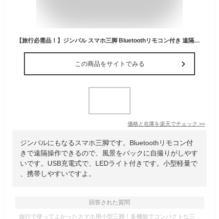
【旅行必需品！】ジンバル スマホ三脚 Bluetoothリモコン付き 遠隔操作 USB充電 撮影録画 動画鑑賞 無線 遠隔操作 三脚付き 美顔LEDライト付き 簡単操作 iPhone16 15 自撮り棒 無線コントロール iPhone Androidスマホ対応 ワイヤレス 手ブレ防止 安定撮影
この商品をサイトでみる
価格と在庫を
楽天
でチェック
>>
ジンバルにもなるスマホ三脚です。Bluetoothリモコン付
きで遠隔操作できるので、風景をバックに自撮りがしやす
いです。USB充電式で、LEDライト付きです。小型軽量で
、携帯しやすいですよ。
回答された質問
旅行で使ってよかったスマホ用小型三脚！多機能でコンパクトな三