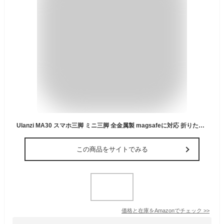
Ulanzi MA30 スマホ三脚 ミニ三脚 全金属製 magsafeに対応 折りたたみ式 持ち運び便利 スタンド＆手持ちモード 360度回転 自撮り棒 スマホスタンド 携帯スタンド 安定 軽量 角度調整可能 横置き/縦置き 卓上三脚 セルフィー/生放送/撮影録画/動画鑑賞に最適 銀
この商品をサイトでみる
価格と在庫を
Amazon
でチェック
>>