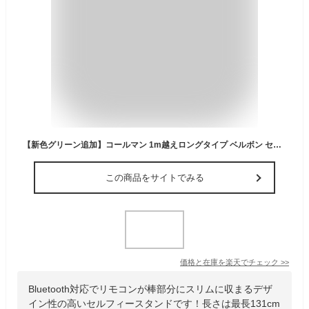
【新色グリーン追加】コールマン 1m越えロングタイプ ベルボン セルフィースタンド ロング 自撮り棒 三脚 Bluetooth ワイヤレスリモコン付 Coleman Velbon Selfie Stand ゴルフ スイングチェック フォームチェック スポーツ 入学式 卒業式 記念撮影
この商品をサイトでみる
価格と在庫を
楽天
でチェック
>>
Bluetooth対応でリモコンが棒部分にスリムに収まるデザ
イン性の高いセルフィースタンドです！長さは最長131cm