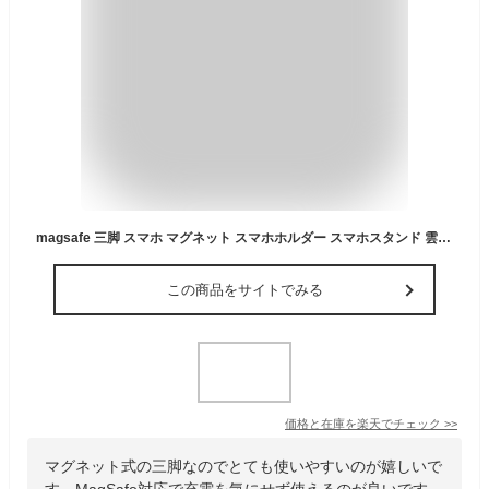
magsafe 三脚 スマホ マグネット スマホホルダー スマホスタンド 雲台 1/4ネジ穴 iphone MagSafe対応 マグネット式 三脚 に つける スマホ ホルダー 超強力磁力 三脚 アタッチメント 360度回転 一脚用アダプター 軽量 自撮り棒 スマホ アタッチメント コンパクト 送料無料
この商品をサイトでみる
価格と在庫を
楽天
でチェック
>>
マグネット式の三脚なのでとても使いやすいのが嬉しいで