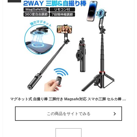
マグネット式 自撮り棒 三脚付き Magsafe対応 スマホ三脚 セルカ棒 最高130cm 7段階伸縮 360度回転 リモコン スマホクリップ付属 自撮棒 折り畳み式 三脚スタンド デジカメ 三脚 軽量 コンパクト iPhone Android カメラ対応 1/4インチネジ 撮影録画 旅行 運動会 送料無料
この商品をサイトでみる