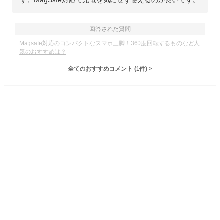
す。MagSafe対応で充電を気にせず使えるのが良いです。
回答された質問
Magsafe対応のコンパクトなスマホ三脚！360度回転するものなど人
気のおすすめは？
全てのおすすめコメント
(
1
件)
>