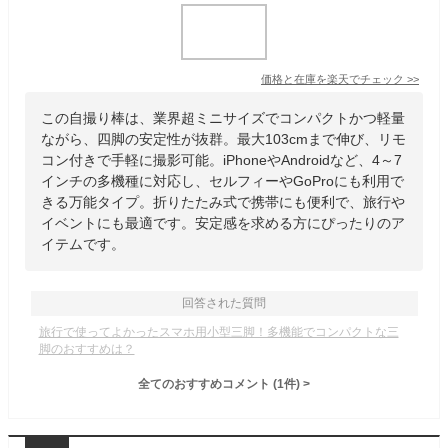
価格と在庫を
楽天
でチェック
>>
この自撮り棒は、業界超ミニサイズでコンパクトかつ軽量
ながら、四脚の安定性が抜群。最大103cmまで伸び、リモ
コン付きで手軽に撮影可能。iPhoneやAndroidなど、4～7
インチの多機種に対応し、セルフィーやGoProにも利用で
きる万能タイプ。折りたたみ式で携帯にも便利で、旅行や
イベントにも最適です。安定感を求める方にぴったりのア
イテムです。
回答された質問
旅行で使ってよかったスマホ用小型三脚！多機能でコンパクトな三
脚のおすすめは？
全てのおすすめコメント
(
1
件)
>