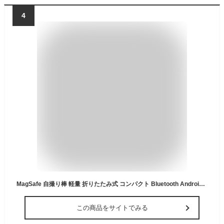
4
MagSafe 自撮り棒 軽量 折りたたみ式 コンパクト Bluetooth Android対応でき 10m遠隔操作 角度調整可能 片手操作 スマホスタンド リモコン付 三脚 スマホスタンド Magstick ビデオ通話 撮影 会議などに 送料無料
この商品をサイトでみる