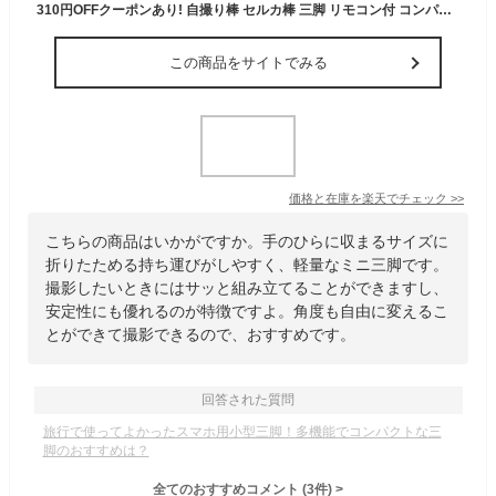
310円OFFクーポンあり! 自撮り棒 セルカ棒 三脚 リモコン付 コンパクト Bluetooth スマホ三脚 じどり棒 ミニ シャッター付 スマホ 自撮り 三脚スタンド 伸縮式 折り畳み 多機能 軽量 持ち運び便利 360度回転 セルフィースティック iPhone Android
この商品をサイトでみる
価格と在庫を
楽天
でチェック
>>
こちらの商品はいかがですか。手のひらに収まるサイズに
折りたためる持ち運びがしやすく、軽量なミニ三脚です。
撮影したいときにはサッと組み立てることができますし、
安定性にも優れるのが特徴ですよ。角度も自由に変えるこ
とができて撮影できるので、おすすめです。
回答された質問
旅行で使ってよかったスマホ用小型三脚！多機能でコンパクトな三
脚のおすすめは？
全てのおすすめコメント
(
3
件)
>