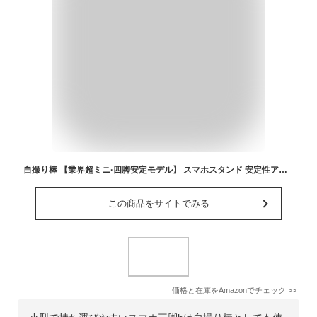
自撮り棒 【業界超ミニ·四脚安定モデル】 スマホスタンド 安定性アップ じどり棒 iphone android対応 スマホ 三脚 コンパクト 軽量 「極上の新設計」 セルカ棒 折りたたみ式 最大103cmまで selfie stick リモコン付き じどりぼう 9段階伸縮 携帯 スタンド 4-7インチ多機種対応 カメラ gopro兼用 セルフィー/撮影用/生ライブ配信/動画鑑賞などに最適
この商品をサイトでみる
価格と在庫を
Amazon
でチェック
>>