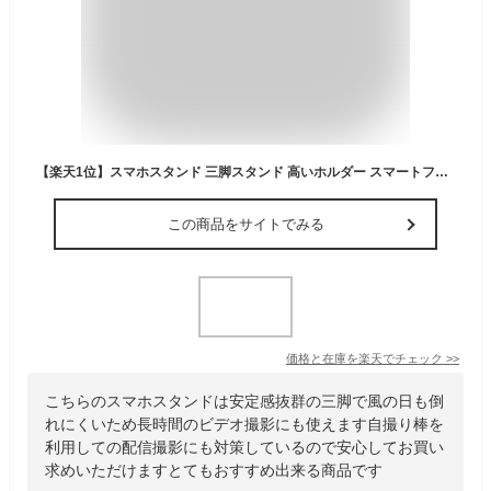
【楽天1位】スマホスタンド 三脚スタンド 高いホルダー スマートフォン三脚 長い自撮り棒 軽量 コンパクト 持ち便利 遠隔撮影 リモコン付 小型 iPhone Android ミニ 3段階伸縮 360回転 安定性 プロジェクター用 旅行/卒業式/撮影/ライブ配信/映画放送
この商品をサイトでみる
価格と在庫を
楽天
でチェック
>>
こちらのスマホスタンドは安定感抜群の三脚で風の日も倒
れにくいため長時間のビデオ撮影にも使えます自撮り棒を
利用しての配信撮影にも対策しているので安心してお買い
求めいただけますとてもおすすめ出来る商品です