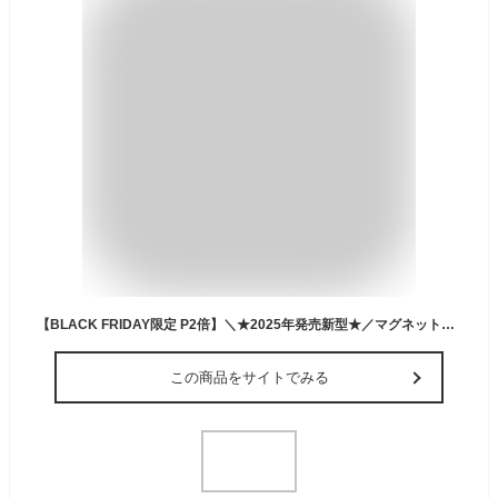
【BLACK FRIDAY限定 P2倍】＼★2025年発売新型★／マグネット式 自撮り棒 iPhone 三脚 スマホ スマホスタンド マグセーフ Magsafe LEDライト付 折りたたみ式 ミニ三脚 セルカ棒 卓上スタンド リモコン付 Android Bluetooth コンパクト 軽量 収納袋付 送料無料
この商品をサイトでみる