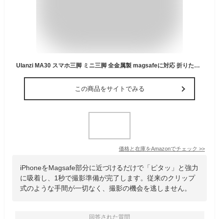
Ulanzi MA30 スマホ三脚 ミニ三脚 全金属製 magsafeに対応 折りたたみ式 持ち運び便利 スタンド＆手持ちモード 360度回転 自撮り棒 スマホスタンド 携帯スタンド 安定 軽量 角度調整可能 横置き/縦置き 卓上三脚 セルフィー/生放送/撮影録画/動画鑑賞に最適 黒
この商品をサイトでみる
価格と在庫を
Amazon
でチェック
>>
iPhoneをMagsafe部分に近づけるだけで「ピタッ」と強力
に吸着し、1秒で撮影準備が完了します。従来のクリップ
式のような手間が一切なく、撮影の機会を逃しません。
回答された質問