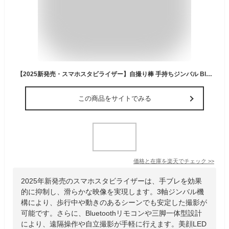
【2025新発売・スマホスタビライザー】自撮り棒 手持ちジンバル Bluetoothリモコン付き USB充電 撮影録画 動画鑑賞 無線 遠隔操作 三脚付き 美顔LEDライト付き 簡単操作 iPhone16 15 自撮り棒 無線コントロール iPhone Androidスマホ対応 手ブレ防止
この商品をサイトでみる
価格と在庫を
楽天
でチェック
>>
2025年新発売のスマホスタビライザーは、手ブレを効果
的に抑制し、滑らかな映像を実現します。3軸ジンバル機
構により、歩行中や動きのあるシーンでも安定した撮影が
可能です。さらに、Bluetoothリモコンや三脚一体型設計
により、遠隔操作や自立撮影が手軽に行えます。美顔LED