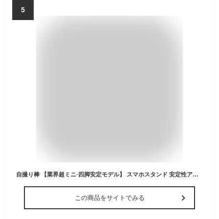
5
自撮り棒 【業界超ミニ·四脚安定モデル】 スマホスタンド 安定性アップ iphone android対応 三脚 コンパクト 軽量 セルカ棒 折りたたみ式 最大103cmまで リモコン付 携帯 4-7インチ多機種対応 カメラ gopro兼用 セルフィー 撮影用
この商品をサイトでみる