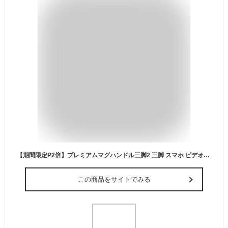
【期間限定P2倍】プレミアムマグハンドル三脚2 三脚 スマホ ビデオカメラ カメラ タブレット 兼用 マグネット Magsafe 長い 高い スマホスタンド スマホ三脚 三脚スタンド iphone Android 軽量 コンパクト 収納袋付き 170cm 送料無料
この商品をサイトでみる