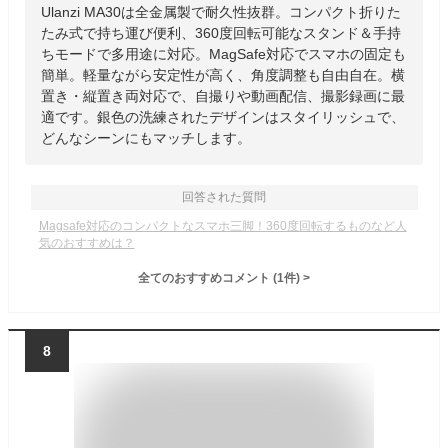
Ulanzi MA30は全金属製で耐久性抜群。コンパクト折りた
たみ式で持ち運び便利、360度回転可能なスタンド＆手持
ちモードで多用途に対応。MagSafe対応でスマホの固定も
簡単。軽量ながら安定性が高く、角度調整も自由自在。横
置き・縦置き両対応で、自撮りや動画配信、撮影録画に最
適です。銀色の洗練されたデザインはスタイリッシュで、
どんなシーンにもマッチします。
回答された質問
Magsafe対応のコンパクトなスマホ三脚！360度回転するものなど人
気のおすすめは？
全てのおすすめコメント
(
1
件)
>
8