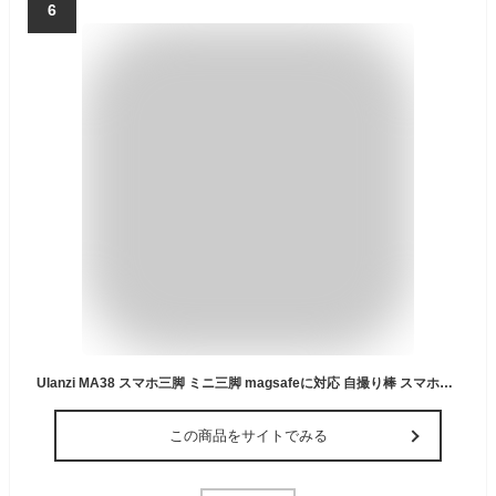
6
Ulanzi MA38 スマホ三脚 ミニ三脚 magsafeに対応 自撮り棒 スマホスタンド 携帯スタンド 折りたたみ式 磁気マグネット式付き フック付き 多機能360度回転 1/4ネジ穴付き Arca対応 アルミ製 持ち運び便利 安定 軽量 角度調整可能 横置き/縦置き 卓上三脚 セルフィー/生放送/撮影録画/動画鑑賞に最適 Android/iPhone17に対応
この商品をサイトでみる