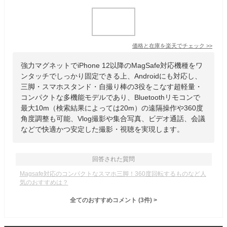
価格と在庫を
楽天
でチェック
>>
強力マグネットでiPhone 12以降のMagSafe対応機種をワ
ンタッチでしっかり固定できる上、Androidにも対応し、
三脚・スマホスタンド・自撮り棒の3役をこなす超軽量・
コンパクトな多機能モデルであり、Bluetoothリモコンで
最大10m（検索結果によっては20m）の遠隔操作や360度
角度調整も可能、Vlog撮影や集合写真、ビデオ通話、会議
などで快適かつ安定した撮影・視聴を実現します。
回答された質問
Magsafe対応のコンパクトなスマホ三脚！360度回転するものなど人
気のおすすめは？
全てのおすすめコメント
(
3
件)
>