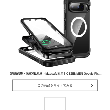
【両面保護・米軍MIL規格・Magsafe対応】CSZENMEN Google Pixel 10/10 Pro 用 ケース マグネット搭載 [本体の色・ソフトシリカゲルバンパー]耐衝撃 ワイヤレス充電対応 黄変防止[内蔵型スクリーンプロテクター・極透明9H強化ガラス]防塵 指紋防止 マグセーフ対応 スマホケース ピクセル10/10プロ カバー「ブラック」
この商品をサイトでみる