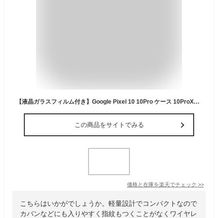
【液晶ガラスフィルム付き】Google Pixel 10 10Pro ケース 10ProXL 9a 9 9 Pro 9 ProXL 8a ケース Pixel8 8Pro クリア ケース Pixel7a 背面クリア サイドメッキ MagSafe対応 マグセーフ 透明 TPU ピクセル 9A ピクセル カバー google pixel 8A 耐衝撃 カメラ レンズ カバー
この商品をサイトでみる
価格と在庫を
楽天
でチェック
>>
こちらはいかがでしょうか。軽量設計でコンパクトなので
カバンなどにも入りやすく指紋もつくことがなくワイヤレ