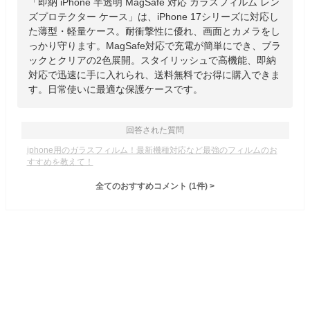
「即納 iPhone 半透明 MagSafe 対応 ガラスフィルム レン
ズプロテクター ケース」は、iPhone 17シリーズに対応し
た薄型・軽量ケース。耐衝撃性に優れ、画面とカメラをし
っかり守ります。MagSafe対応で充電が簡単にでき、ブラ
ックとクリアの2色展開。スタイリッシュで高機能、即納
対応で迅速に手に入れられ、送料無料でお得に購入できま
す。日常使いに最適な保護ケースです。
回答された質問
iphone用のガラスフィルム！最新機種対応など最強のフィルムのお
すすめを教えて！
全てのおすすめコメント
(
1
件)
>