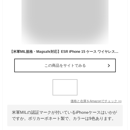
【米軍MIL規格・Magsafe対応】ESR iPhone 15 ケース ワイヤレス充電対応 耐衝撃 iPhone15 ケース 傷防止 黄ばみなし アイフォン15 ケース 対応 磁気 スマホケース Classicシリーズ クリア_ブラック
この商品をサイトでみる
価格と在庫を
Amazon
でチェック
>>
米軍MILの認証マークが付いているiPhoneケースはいかが
ですか。ポリカーボネート製で、カラーは9色あります。