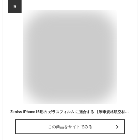
9
Zeniss iPhone15用の ガラスフィルム に適合する 【米軍規格航空材料&革新的なガイド枠】2枚セット iphone15 フィルム 耐衝撃·硬度10H 全面保護 アイフォン15 保護フィルム 気泡レス 自動吸着 貼りやすい いphone15 スマホフィルム 超鮮明な画質 高光沢 ブルーライトカット 目に優しい 携帯フィルム 指紋防止 飛散防止 スクラッチ防止 強化ガラス 極細黒縁あり 6.1インチ
この商品をサイトでみる