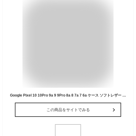
Google Pixel 10 10Pro 9a 9 9Pro 8a 8 7a 7 6a ケース ソフトレザー カバー 羊皮 大人 おしゃれ かっこいい TPU グーグル ピクセル スマホケース スマホカバー メンズ レディース 耐衝撃 指紋防止 衝撃吸収 ストラップホール 送料無料
この商品をサイトでみる