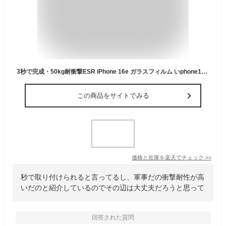
3秒で完成・50kg耐衝撃ESR iPhone 16e ガラスフィルム いphone14/13/13 Pro ガラスフィルム 3枚入り 9H強化ガラスフィルム 貼付け簡 自動吸着 phone16e 保護フィルム 指紋防止 浮き/気泡無し iPhone 16e フィルム 軍事規格飛散防止 高耐久 自動除塵 簡単取り付けツール付き
この商品をサイトでみる
価格と在庫を
楽天
でチェック
>>
秒で取り付けられると言ってるし、軍事だの衝撃耐性が高
いだのと紹介しているのでその辺は大丈夫だろうと思って
回答された質問