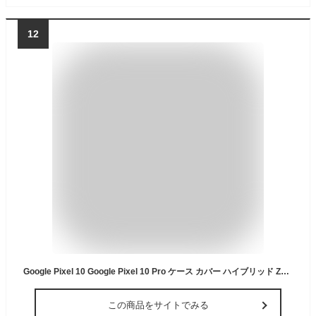
12
Google Pixel 10 Google Pixel 10 Pro ケース カバー ハイブリッド ZEROSAFE Shaft マグネット充電対応 耐衝撃吸収 TPUバンパーケース マグネットリング付き 落下防止 回転スタンド ワイヤレス充電 磁力充電 Pixel10 グーグル ピクセル 10 プロ スマホケース ラスタバナナ
この商品をサイトでみる