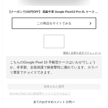
【クーポンで100円OFF】 高級牛革 Google Pixel10 Pro XL ケース 手帳型 本革 グーグル ピクセル10 プロ カバー 革 手帳 Pixel9a 8a 7a 6a 手帳型ケース カード収納 9Pro XL 8Pro 7Pro スマホケース 手帳型カバー Pixel6 Pixel 4 3 携帯ケース 耐衝撃 スタンド マグネット
この商品をサイトでみる
価格と在庫を
楽天
でチェック
>>
こちらのGoogle Pixel 10 手帳型ケースはいかがでしょう
か。本革製、全面保護で耐衝撃性に優れています。カラバ
リ豊富でチョイスできます。
回答された質問
Google Pixel 10の耐衝撃ケースでおすすめは？
全てのおすすめコメント
(
1
件)
>