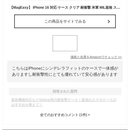
【MagEasy】 iPhone 16 対応 ケース クリア 耐衝撃 米軍 MIL規格 スマホケース 透明 スマホカバー [ iPhone16 アイフォン 16 対応 携帯ケース ] iPhone 16 Case Odyssey レザーブラック
この商品をサイトでみる
価格と在庫を
Amazon
でチェック
>>
こちらはiPhoneにシンデレラフィットのケースで一体感が
ありますし耐衝撃性にとても優れていて安心感があります
回答された質問
最新機種対応などiphone用の耐衝撃ケース！最強のスマホケースの
おすすめを教えて！
全てのおすすめコメント
(
1
件)
>