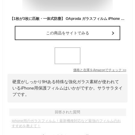
【1枚が3枚に匹敵・一体式防塵】 OAproda ガラスフィルム iPhone 16e/14/13 Pro/13用 全面保護 耐衝撃 強化黒縁 硬度が9Hを超え 新型ガイド枠 超簡単貼り付け 気泡ゼロ 対応 6.1インチ用 アイフォン16e・14・13プロ・13用 保護フィルム
この商品をサイトでみる
価格と在庫を
Amazon
でチェック
>>
硬度がしっかり9Hある特殊な強化ガラス素材が使われて
いるiPhone用保護フィルムはいかがですか。サラサラタイ
プです。
回答された質問
iphone用のガラスフィルム！最新機種対応など最強のフィルムのお
すすめを教えて！