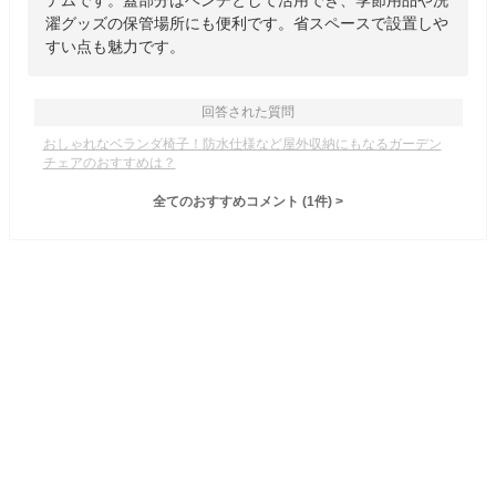
テムです。蓋部分はベンチとして活用でき、季節用品や洗
濯グッズの保管場所にも便利です。省スペースで設置しや
すい点も魅力です。
回答された質問
おしゃれなベランダ椅子！防水仕様など屋外収納にもなるガーデン
チェアのおすすめは？
全てのおすすめコメント
(
1
件)
>