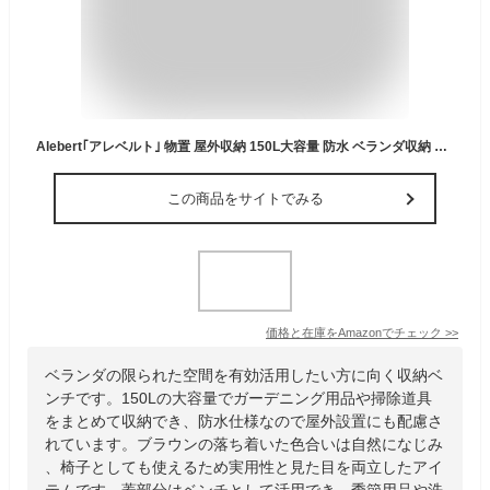
Alebert｢アレベルト｣ 物置 屋外収納 150L大容量 防水 ベランダ収納 ベランダストッカー コンテナ収納 収納ボックス コンテナ収納 屋外倉庫 収納ベンチ ガーデン/庭/ベランダ適用 おしゃれ 幅62*奥行47*高さ56CM (ブラウン, 容量150L)
この商品をサイトでみる
価格と在庫を
Amazon
でチェック
>>
ベランダの限られた空間を有効活用したい方に向く収納ベ
ンチです。150Lの大容量でガーデニング用品や掃除道具
をまとめて収納でき、防水仕様なので屋外設置にも配慮さ
れています。ブラウンの落ち着いた色合いは自然になじみ
、椅子としても使えるため実用性と見た目を両立したアイ