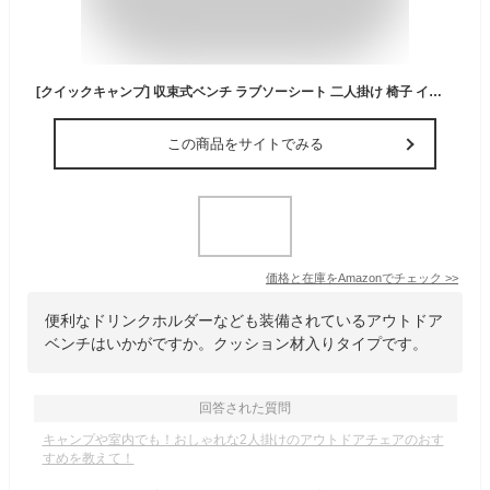
[クイックキャンプ] 収束式ベンチ ラブソーシート 二人掛け 椅子 イス チェア ベンチ コンパクト ドリンクホルダー付き ピクニック バーベキュー 屋外 ベランダ サンドベージュ
この商品をサイトでみる
価格と在庫を
Amazon
でチェック
>>
便利なドリンクホルダーなども装備されているアウトドア
ベンチはいかがですか。クッション材入りタイプです。
回答された質問
キャンプや室内でも！おしゃれな2人掛けのアウトドアチェアのおす
すめを教えて！