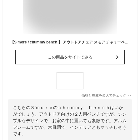
【S'more / chummy bench 】 アウトドアチェア スモア チャミーベンチ 折りたたみ 軽量 2人用 軽量 コンパクト キャンプ 二人掛け チェア おしゃれ オックスフォード 木調アルミフレーム BBQ アウトドア 椅子 ベンチ【軽量木調アルミフレーム】
この商品をサイトでみる
価格と在庫を
楽天
でチェック
>>
こちらのＳ’ｍｏｒｅのｃｈｕｍｍｙ ｂｅｎｃｈはいか
がでしょう。アウトドア向けの２人用ベンチですが、シン
プルなデザインで、お家の中に置いても素敵です。アルム
フレームですが、木目調で、インテリアともマッチしそう
です。