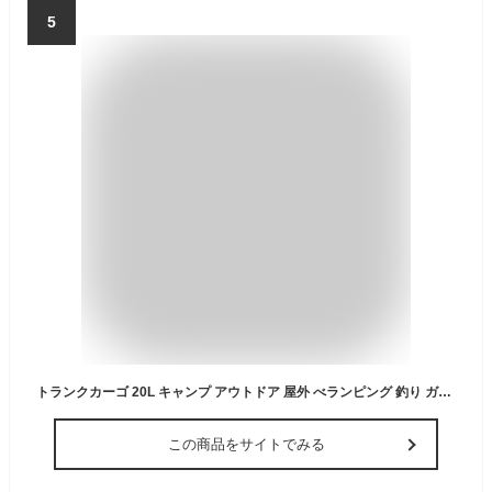
5
トランクカーゴ 20L キャンプ アウトドア 屋外 べランピング 釣り ガーデニング べランダ 玄関 座れる スツール 頑丈 フタ付き 大容量 ベンチ収納 日本製 収納ボックス 収納ケース コンテナ シンプル おしゃれ 整理整頓[ld]
この商品をサイトでみる