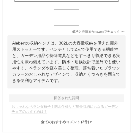
価格と在庫を
Amazon
でチェック
>>
Alebertの収納ベンチは、302Lの大容量収納を備えた屋外
用ストッカーです。ベンチとして2人で使用できる機能性
と、ガーデン用品や掃除道具などをすっきり収納できる実
用性を兼ね備えています。防水・耐候設計で屋外でも使い
やすく、ベランダや庭を美しく整理。落ち着いたブラウン
カラーのおしゃれなデザインで、収納とくつろぎを両立で
きる便利なアイテムです。
回答された質問
おしゃれなベランダ椅子！防水仕様など屋外収納にもなるガーデン
チェアのおすすめは？
全てのおすすめコメント
(
2
件)
>