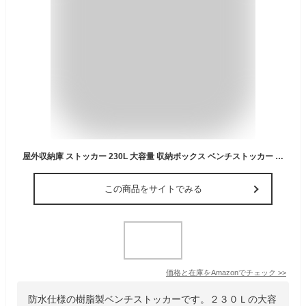
屋外収納庫 ストッカー 230L 大容量 収納ボックス ベンチストッカー 鍵穴付き 防水 防塵 錆びない 樹脂製 椅子 宅配ボックス 庭 ベランダ ガーデニング キャンプ用品入れ グレー 幅107 奥行43 高さ55cm 1台
この商品をサイトでみる
価格と在庫を
Amazon
でチェック
>>
防水仕様の樹脂製ベンチストッカーです。２３０Ｌの大容