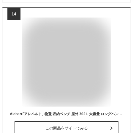
14
Alebert｢アレベルト｣ 物置 収納ベンチ 屋外 302Ｌ大容量 ロングベンチ 2人用 ストッカー 屋外収納 ガーデン収納 ベンチ コンテナ 防水 耐候 ベランダ/ガーデン/庭/ベランダ 収納 大容量 おしゃれ (ブラウン, 容量302L)
この商品をサイトでみる