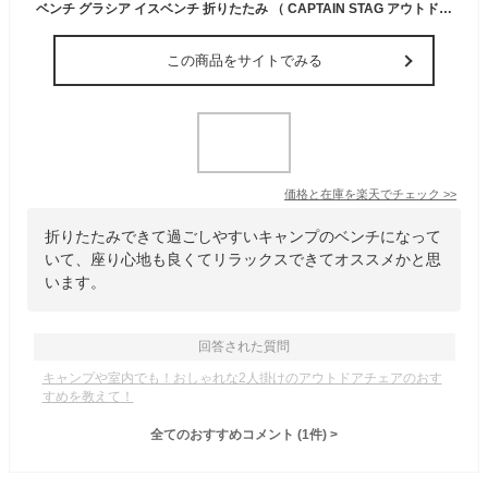
ベンチ グラシア イスベンチ 折りたたみ （ CAPTAIN STAG アウトドア チェア 折り畳み 折りたたみ椅子 キャンプ用品 レジャー用品 アウトドアベンチ 収納バッグ付き 2人掛け ）【39ショップ】
この商品をサイトでみる
価格と在庫を
楽天
でチェック
>>
折りたたみできて過ごしやすいキャンプのベンチになって
いて、座り心地も良くてリラックスできてオススメかと思
います。
回答された質問
キャンプや室内でも！おしゃれな2人掛けのアウトドアチェアのおす
すめを教えて！
全てのおすすめコメント
(
1
件)
>