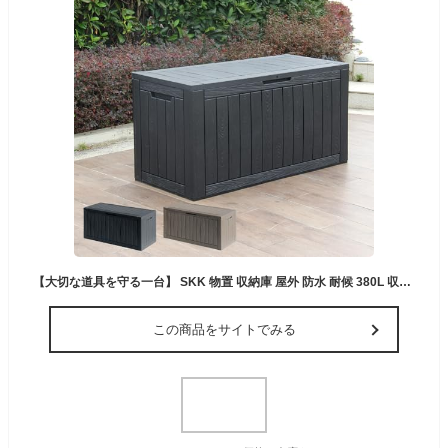
【大切な道具を守る一台】 SKK 物置 収納庫 屋外 防水 耐候 380L 収納ボックス 大容量 ベンチ コンテナ 宅配ボックス 保管庫 ストレージボックス 【日本企業】 (ブラック)
この商品をサイトでみる