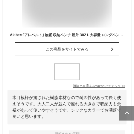
Alebert｢アレベルト｣ 物置 収納ベンチ 屋外 302Ｌ大容量 ロングベンチ 2人用 ストッカー 屋外収納 ガーデン収納 ベンチ コンテナ 防水 耐候 ベランダ/ガーデン/庭/ベランダ 収納 大容量 おしゃれ (ブラック, 容量302L)
この商品をサイトでみる
価格と在庫を
Amazon
でチェック
>>
木目模様が施された樹脂素材なので耐久性があって長く使
えそうです。大人二人が並んで座れる大きさで収納力も余
裕があって使いやすそうです。シックなカラーでお洒落で
良いと思います。