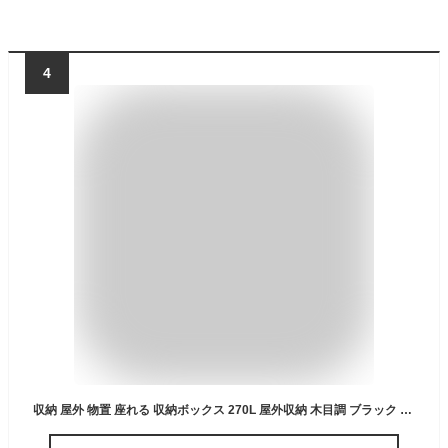
4
収納 屋外 物置 座れる 収納ボックス 270L 屋外収納 木目調 ブラック おしゃれ 幅109 奥行51.5 高さ55 cm 収納ベンチ 耐荷重 100kg 防水 屋外物置 ベンチ ストッカー 大容量 収納庫 宅配ボックス