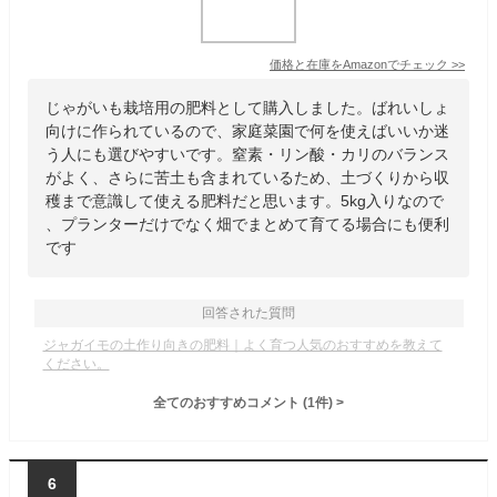
価格と在庫を
Amazon
でチェック
>>
じゃがいも栽培用の肥料として購入しました。ばれいしょ
向けに作られているので、家庭菜園で何を使えばいいか迷
う人にも選びやすいです。窒素・リン酸・カリのバランス
がよく、さらに苦土も含まれているため、土づくりから収
穫まで意識して使える肥料だと思います。5kg入りなので
、プランターだけでなく畑でまとめて育てる場合にも便利
です
回答された質問
ジャガイモの土作り向きの肥料｜よく育つ人気のおすすめを教えて
ください。
全てのおすすめコメント
(
1
件)
>
6