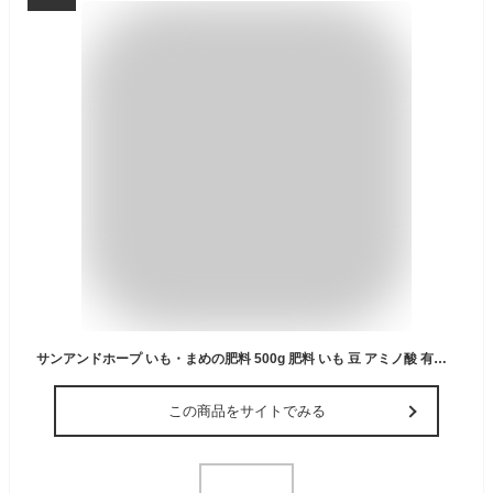
サンアンドホープ いも・まめの肥料 500g 肥料 いも 豆 アミノ酸 有機入り N6-P8-K12
この商品をサイトでみる