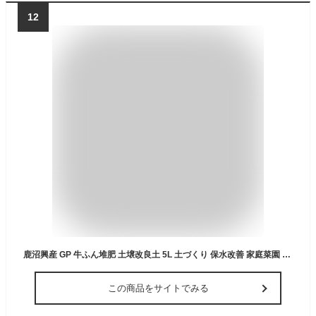
12
鹿沼興産 GP 牛ふん堆肥 土壌改良土 5L 土づくり 保水改善 家庭菜園 畑 完熟発酵 地力アップ 栄養満点
この商品をサイトでみる