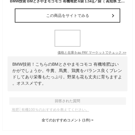
BMW技術 BMとさやまモコモコ 有機堆肥 6袋 1.5kg／袋（ 高知県 土佐山 完熟 堆肥 肥料 野菜 園芸 牛糞 鶏糞 馬糞 ）
この商品をサイトでみる
価格と在庫を
au PAY マーケット
でチェック
>>
BMW技術！こちらのBMとさやまモコモコ 有機堆肥はい
かがでしょうか。牛糞、馬糞、鶏糞をバランス良くブレン
ドしてあり栄養もたっぷり。野菜も花も丈夫に育ちますよ
。オススメです。
回答された質問
堆肥│有機100％のおすすめを教えてください。
全てのおすすめコメント
(
1
件)
>