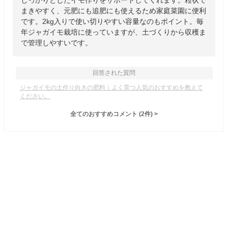
しっかりとしたイモ作りをサポートしてくれます。粒状で
まきやすく、元肥にも追肥にも使えるため家庭菜園に便利
です。2kg入りで使い切りやすい容量なのもポイント。毎
年ジャガイモ栽培に使っていますが、土づくりから収穫ま
で管理しやすいです。
回答された質問
ジャガイモの土作り向きの肥料｜よく育つ人気のおすすめを教えて
ください。
全てのおすすめコメント
(
2
件)
>