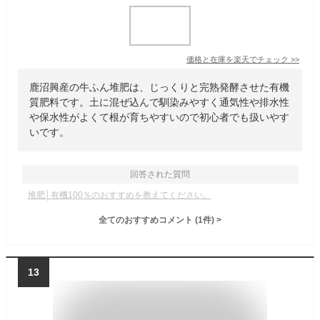
価格と在庫を
楽天
でチェック
>>
鹿沼興産の牛ふん堆肥は、じっくりと完熟発酵させた有機
質肥料です。土に混ぜ込んで馴染みやすく通気性や排水性
や保水性がよくて根が育ちやすいので初心者でも扱いやす
いです。
回答された質問
堆肥│有機100％のおすすめを教えてください。
全てのおすすめコメント
(
1
件)
>
13