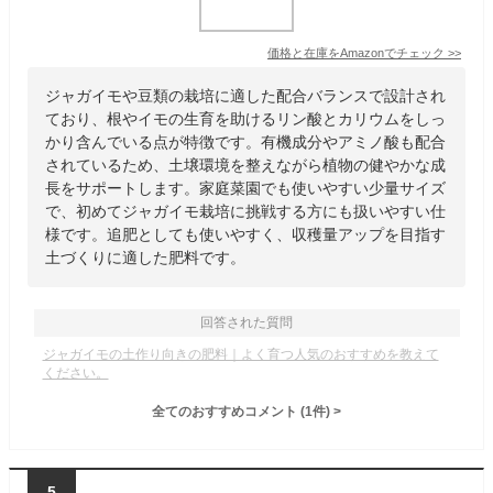
価格と在庫を
Amazon
でチェック
>>
ジャガイモや豆類の栽培に適した配合バランスで設計され
ており、根やイモの生育を助けるリン酸とカリウムをしっ
かり含んでいる点が特徴です。有機成分やアミノ酸も配合
されているため、土壌環境を整えながら植物の健やかな成
長をサポートします。家庭菜園でも使いやすい少量サイズ
で、初めてジャガイモ栽培に挑戦する方にも扱いやすい仕
様です。追肥としても使いやすく、収穫量アップを目指す
土づくりに適した肥料です。
回答された質問
ジャガイモの土作り向きの肥料｜よく育つ人気のおすすめを教えて
ください。
全てのおすすめコメント
(
1
件)
>
5