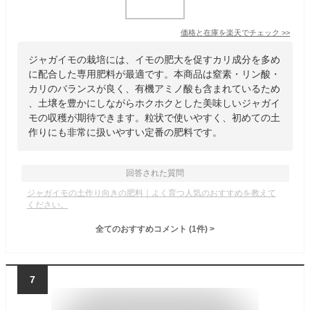
価格と在庫を
楽天
でチェック
>>
ジャガイモの栽培には、イモの肥大を促すカリ成分を多め
に配合した専用肥料が最適です。本商品は窒素・リン酸・
カリのバランスが良く、有機アミノ酸も含まれているため
、土壌を豊かにしながらホクホクとした美味しいジャガイ
モの収穫が期待できます。粒状で使いやすく、初めての土
作りにも非常に扱いやすい定番の肥料です。
回答された質問
ジャガイモの土作り向きの肥料｜よく育つ人気のおすすめを教えて
ください。
全てのおすすめコメント
(
1
件)
>
7