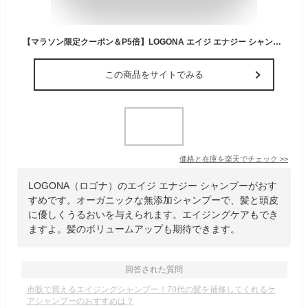
【マラソン限定クーポン＆P5倍】LOGONA エイジ エナジー シャンプー || シャンプー オーガニック ノンシリコン アロエ アロマ おしゃれ ボトル ヘアケア 無添加 ボリューム ヤシ ロゴナ ツヤ 保湿 潤い うるおい しっとり 頭皮 エイジングケア エイジング
この商品をサイトでみる
価格と在庫を
楽天
でチェック
>>
LOGONA（ロゴナ）のエイジ エナジー シャンプーがおす
すめです。オーガニックな無添加シャンプーで、髪と頭皮
に優しくうるおいを与えられます。エイジングケアもでき
ますよ。髪のボリュームアップも期待できます。
回答された質問
市販で買えるエイジングシャンプー！70代の髪を補修してくれるケ
アシャンプーのおすすめは？