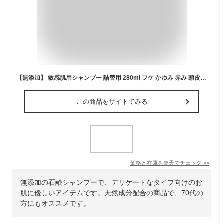
【無添加】 敏感肌用シャンプー 詰替用 280ml フケ かゆみ 赤み 頭皮 地肌 ケア 優しい 低刺激 アトピー 弱アルカリ性 石鹸シャンプー 無香料 無着色 防腐剤不使用 子供 男性 メンズも 夏 泡立ち 送料無料 天然成分 20代 30代 40代 50代 60代 70代
この商品をサイトでみる
価格と在庫を
楽天
でチェック
>>
無添加の石鹸シャンプーで、デリケートなタイプ向けのお
肌に優しいアイテムです。天然成分配合の商品で、70代の
方にもオススメです。