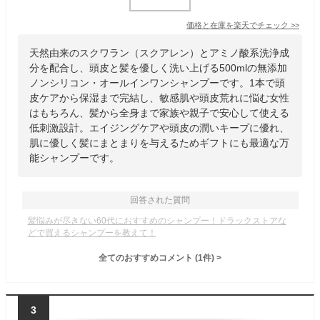
価格と在庫を
楽天
でチェック
>>
天然由来のスクワラン（スクアレン）とアミノ酸系洗浄成
分を配合し、頭皮と髪を優しく洗い上げる500mlの無添加
ノンシリコン・オールインワンシャンプーです。1本で頭
皮ケアから保湿まで完結し、敏感肌や頭皮荒れに悩む女性
はもちろん、髪から全身まで家族や親子で安心して使える
低刺激設計。エイジングケアや頭皮の潤いキープに優れ、
肌に優しく髪にまとまりを与えるためギフトにも最適な万
能シャンプーです。
回答された質問
髪悩みが尽きない60代におすすめのシャンプー！ドラックストアな
どで買えるシャンプーを教えて！
全てのおすすめコメント
(
1
件)
>
3