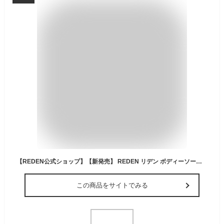
【REDEN公式ショップ】【新発売】 REDEN リデン ボディーソープ ティームスク 450ml | メンズ 男性 男性用 爽やか オイリー 加齢 脂性肌 乾燥肌 加齢臭 保湿 体臭 いい香り 皮脂汚れ ニオイ 汗 ギフト reden
この商品をサイトでみる