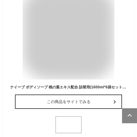
ナイーブ ボディソープ 桃の葉エキス配合 詰替用(1600ml*6袋セット)【ナイーブ】[さっぱり しっとり 保湿 液体 大容量]
この商品をサイトでみる