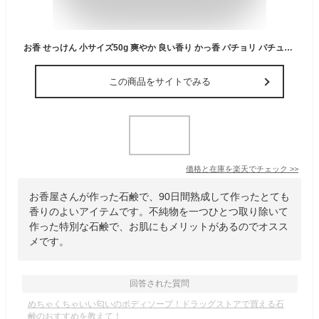
お香 せっけん 小サイズ50g 爽やか 良い香り かっ香 パチョリ パチュリ 天然 かっ香 オイル ハーブ 洗顔 石けん 石鹸 敏感肌 低刺激 お香屋さんが作った おすすめ 潤い 天然 香原料 成分 手作り ハンドメイド 1,000円ポッキリ 送料無料 ポイント消化 クリックポスト
この商品をサイトでみる
価格と在庫を
楽天
でチェック
>>
お香屋さんが作った石鹸で、90日間熟成して作ったとても
香りのよいアイテムです。不純物を一つひとつ取り除いて
作った特別な石鹸で、お肌にもメリットがあるのでオスス
メです。
回答された質問
めちゃくちゃいい匂いのボディソープ！ドラッグストアで買える石
鹸のおすすめを教えて！