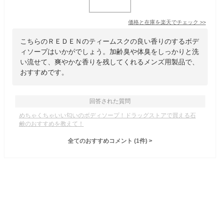
価格と在庫を
楽天
でチェック
>>
こちらのＲＥＤＥＮのティームスクの良い香りのするボデ
ィソープはいかがでしょう。加齢臭や体臭をしっかりと洗
い流せて、爽やかな香りを残してくれるメンズ用製品で、
おすすめです。
回答された質問
めちゃくちゃいい匂いのボディソープ！ドラッグストアで買える石
鹸のおすすめを教えて！
全てのおすすめコメント
(
1
件)
>