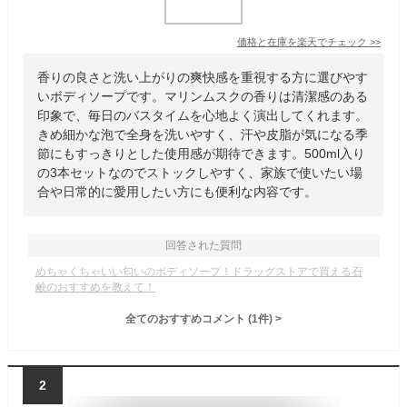
価格と在庫を
楽天
でチェック
>>
香りの良さと洗い上がりの爽快感を重視する方に選びやす
いボディソープです。マリンムスクの香りは清潔感のある
印象で、毎日のバスタイムを心地よく演出してくれます。
きめ細かな泡で全身を洗いやすく、汗や皮脂が気になる季
節にもすっきりとした使用感が期待できます。500ml入り
の3本セットなのでストックしやすく、家族で使いたい場
合や日常的に愛用したい方にも便利な内容です。
回答された質問
めちゃくちゃいい匂いのボディソープ！ドラッグストアで買える石
鹸のおすすめを教えて！
全てのおすすめコメント
(
1
件)
>
2