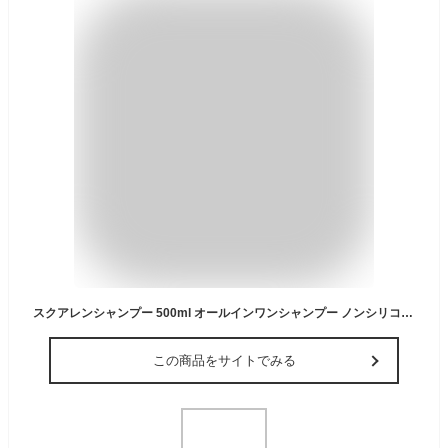
スクアレンシャンプー 500ml オールインワンシャンプー ノンシリコン アミノ酸シャンプー 無添加 オールインワン シャンプー スカルプケア 頭皮 女性 レディース 敏感肌 全身 親子で使える スクワラン ギフト 低刺激 頭皮荒れ 保湿 エイジングシャンプー 肌に優しい
この商品をサイトでみる