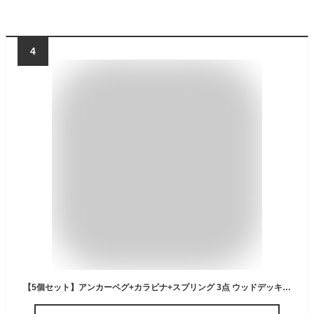
4
【5個セット】アンカーペグ+カラビナ+スプリング 3点 ウッドデッキ用 アルミ 軽量 留め具 魚骨ペグ MOT-HIKMKRAF05S