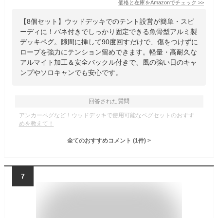
価格と在庫を
Amazon
でチェック
>>
【8個セット】ウッドデッキでのテント設営が簡単・スピ
ーディに！バネ付きでしっかり固定できる魚骨型アルミ製
デッキペグ。隙間に挿して90度回すだけで、傷をつけずに
ロープを強力にテンション留めできます。軽量・高耐久な
アルマイト加工＆安全バックル付きで、風の強い日のキャ
ンプやソロキャンでも安心です。
回答された質問
アンカーペグなど！ウッドデッキで使用可能なペグセットのおすす
めを教えて！
全てのおすすめコメント
(
1
件)
>
7