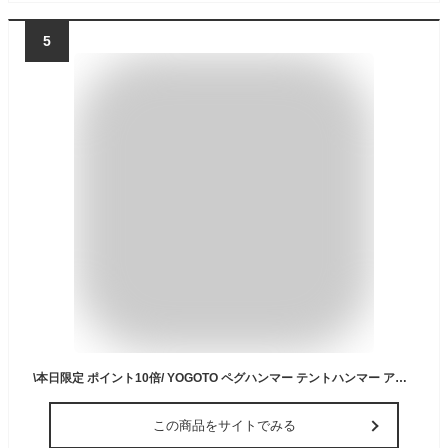
5
\本日限定 ポイント10倍/ YOGOTO ペグハンマー テントハンマー アウトドア 運動会 金槌 ソロキャン キャンプハンマー セット 収納ケース付き ショート テント設営 安全ストラップ付き 木の持ち手 ペグ打ち ぺグ抜き キャンプ設営 送料無料 1年間保証
この商品をサイトでみる