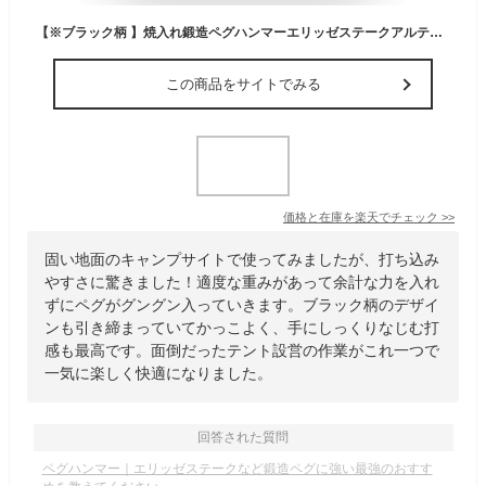
【※ブラック柄 】焼入れ鍛造ペグハンマーエリッゼステークアルティメットハンマー ブラック柄究極の名にふさわしいペグ用ハンマー本体 カチオン塗装orクロームメッキヘッド 真鍮orステンレス【頑張って送料無料！】
この商品をサイトでみる
価格と在庫を
楽天
でチェック
>>
固い地面のキャンプサイトで使ってみましたが、打ち込み
やすさに驚きました！適度な重みがあって余計な力を入れ
ずにペグがグングン入っていきます。ブラック柄のデザイ
ンも引き締まっていてかっこよく、手にしっくりなじむ打
感も最高です。面倒だったテント設営の作業がこれ一つで
一気に楽しく快適になりました。
回答された質問
ペグハンマー｜エリッゼステークなど鍛造ペグに強い最強のおすす