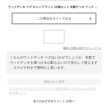
ウッドデッキ ペグ キャンプ テント 10個セット 木製デッキ フック 魚骨型 アルミ 自在金具 多機能フック アンカー ペグ カラビナ付き
この商品をサイトでみる
価格と在庫を
楽天
でチェック
>>
こちらのウッドデッキ ペグはいかがでしょうか。木製で
ウッドデッキを傷つける心配もないので安心して使えます
。カラビナ付きで便利だと思います。
回答された質問
アンカーペグなど！ウッドデッキで使用可能なペグセットのおすす
めを教えて！
全てのおすすめコメント
(
1
件)
>