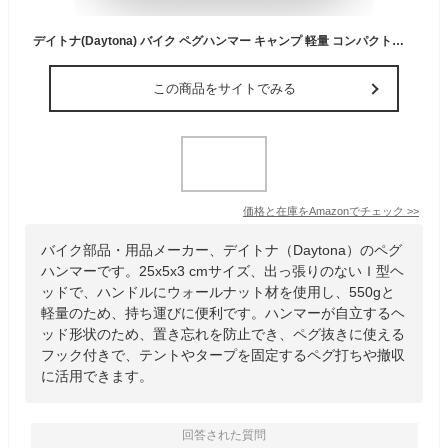
デイトナ(Daytona) バイク ペグハンマー キャンプ 軽量 コンパクトヘッド 芯材フック 自立式 iペグハンマー NAGURI(ナグリ) シルバー 48206
この商品をサイトでみる
価格と在庫を
Amazon
でチェック
>>
バイク部品・用品メーカー、デイトナ（Daytona）のペグ
ハンマーです。25x5x3 cmサイズ、出っ張りのないＩ型ヘ
ッドで、ハンドルにウォールナット材を使用し、550gと
軽量のため、持ち運びに便利です。ハンマーが自立するヘ
ッド形状のため、置き忘れを防止でき、ペグ抜きに使える
フック付きで、テントやタープを固定するペグ打ちや撤収
に活用できます。
回答された質問