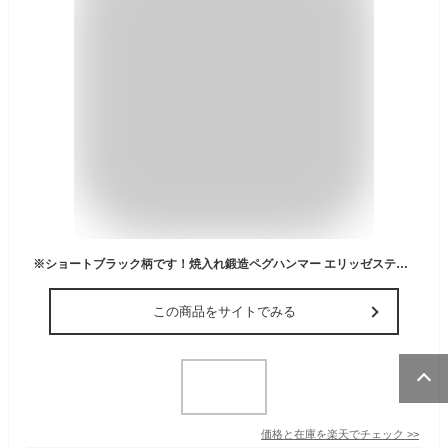
※ショートブラック柄です！焼入れ鍛造ペグハンマー エリッゼステーク アルティメットハンマー◆ショートブラック柄MK-ELUHSBK＜村の鍛冶屋 | 燕三条製＞※本体：カチオン塗装orクロームメッキ×ヘッド：真鍮orステンレス 送料無料
この商品をサイトでみる
価格と在庫を
楽天
でチェック
>>