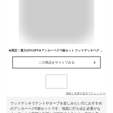
★限定！最大20%OFF★アンカーペグ 5個セット ウッドデッキベグ テントペグ ウッド デッキ ペグ アンカー ペグ フック アルミ 金具 留め具 キャンプ テント アウトドア 便利グッズ 留め具 軽量 簡単設置 隙間3mm以上対応 送料
この商品をサイトでみる
価格と在庫を
楽天
でチェック
>>
ウッドデッキでテントやタープを楽しみたい方におすすめ
のアンカーペグ5個セットです。地面に打ち込む必要がな