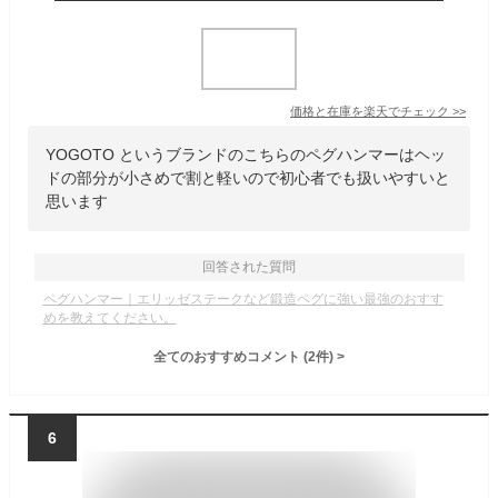
価格と在庫を
楽天
でチェック
>>
YOGOTO というブランドのこちらのペグハンマーはヘッ
ドの部分が小さめで割と軽いので初心者でも扱いやすいと
思います
回答された質問
ペグハンマー｜エリッゼステークなど鍛造ペグに強い最強のおすす
めを教えてください。
全てのおすすめコメント
(
2
件)
>
6