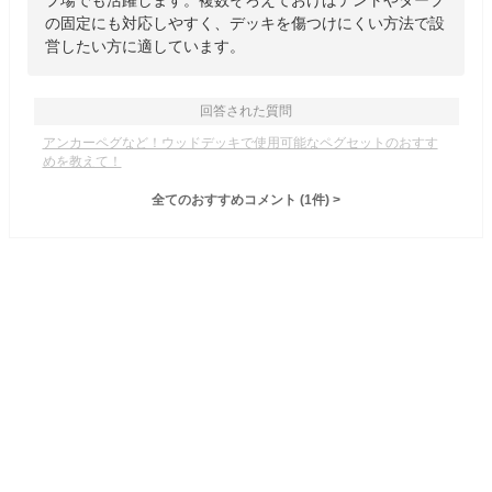
プ場でも活躍します。複数そろえておけばテントやタープ
の固定にも対応しやすく、デッキを傷つけにくい方法で設
営したい方に適しています。
回答された質問
アンカーペグなど！ウッドデッキで使用可能なペグセットのおすす
めを教えて！
全てのおすすめコメント
(
1
件)
>