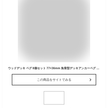
ウッドデッキ ペグ 8個セット 77×36mm 魚骨型デッキアンカーペグ アルミ製テントペグ スプリングバックル付き 安全バックル 自在金具 キャンプ・ハイキング用
この商品をサイトでみる