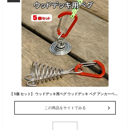
【 5個 セット】 ウッドデッキ用ペグ ウッドデッキ ペグ アンカーペグ アウトドア カラビナ付き カラビナ キャンプ テント フック レジャー 金具 留め具 小型 軽量 固定 便利グッズ 簡単 送料無料 5-TENTOME
この商品をサイトでみる