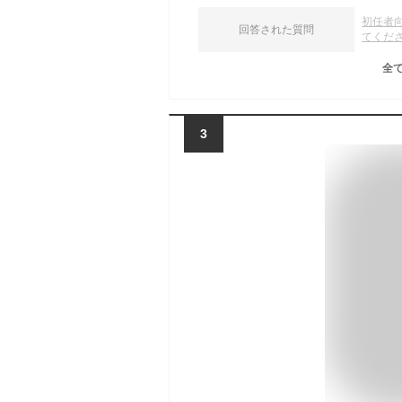
初任者
回答された質問
てくだ
全
3