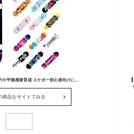
スケートボード 集中力や平衡感覚育成 スケボー初心者向けに トリック練習できる 子供/若者/大人初心者に キッズ子供へプレゼントなどに
の商品をサイトでみる