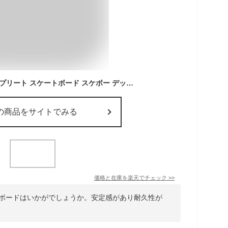
即出荷 スケボー コンプリート スケートボード スケボー デッキ 初心者 ゴースケート ストリート パーク プロスケーター サーフスケート メンズ レディース 男女兼用 完成品 大人用 プレゼント ギフト 贈り物 収納バック付き 入門 エントリー あす楽 即納
の商品をサイトでみる
価格と在庫を
楽天
でチェック
>>
トボードはいかがでしょうか。安定感があり耐久性が
。