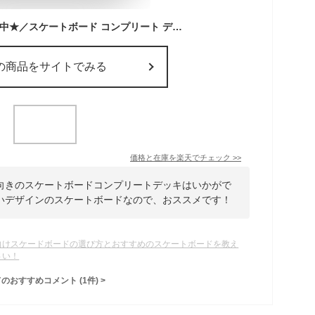
＼マラソンSALE開催中★／スケートボード コンプリート デッキ カナディアンメイプル 7レイヤーズ メープルウッド メンズ レディース キッズ 女子 初心者 おすすめ 完成品 セット パーク スケボー ボード 7 7.5 7.75 8 8.25 8.5 100A 無地【ラッピング対象外】
の商品をサイトでみる
価格と在庫を
楽天
でチェック
>>
向きのスケートボードコンプリートデッキはいかがで
いデザインのスケートボードなので、おススメです！
向けスケードボードの選び方とおすすめのスケートボードを教え
さい！
てのおすすめコメント
(
1
件)
>