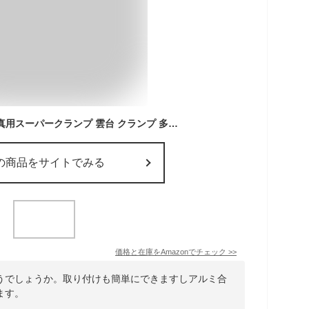
スーパークランプ 写真用スーパークランプ 雲台 クランプ 多機能マジックアーム 調整可能 強力な支持力 耐荷重性 1/4インチ 3/8インチネジ穴 互換性 アルミ合金製 マジックアームブラケット三脚アクセサリー カニプライヤークリップ適用
の商品をサイトでみる
価格と在庫を
Amazon
でチェック
>>
うでしょうか。取り付けも簡単にできますしアルミ合
ます。