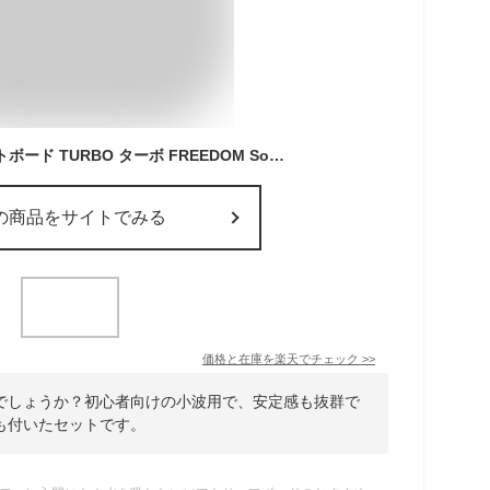
【フルセット】 ソフトボード TURBO ターボ FREEDOM Softboard フリーダム Swallow Tail 6’0” スワローテール トライフィン 3フィン サーフボード ショートボード 小波用 サーフィン 【あす楽対応】
の商品をサイトでみる
価格と在庫を
楽天
でチェック
>>
でしょうか？初心者向けの小波用で、安定感も抜群で
も付いたセットです。