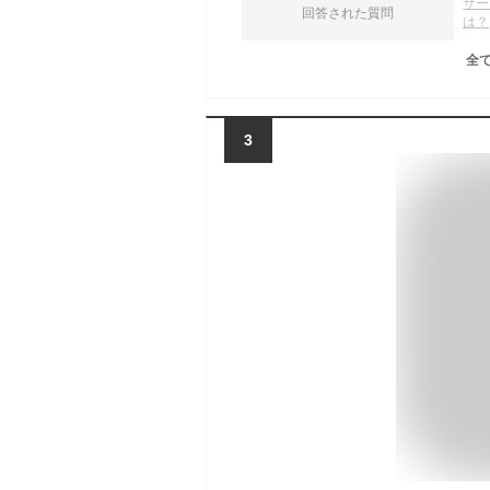
サー
回答された質問
は？
全
3