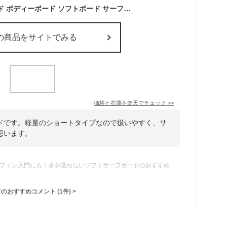
【即納】 ボディボード ボディーボード ソフトボード サーフィン サーフボード ショート 39インチ 39inch ideal 子供 子供用 大人 キッズ ジュニア 初心者 初乗り 波乗り マリンスポーツ リーシュコード サーパストレーディング IB-100
の商品をサイトでみる
価格と在庫を
楽天
でチェック
>>
ドです。軽量のショートタイプなので扱いやすく、サ
思います。
フィン入門にも！水を吸わないソフトサーフボードのおすすめ
てのおすすめコメント
(
1
件)
>