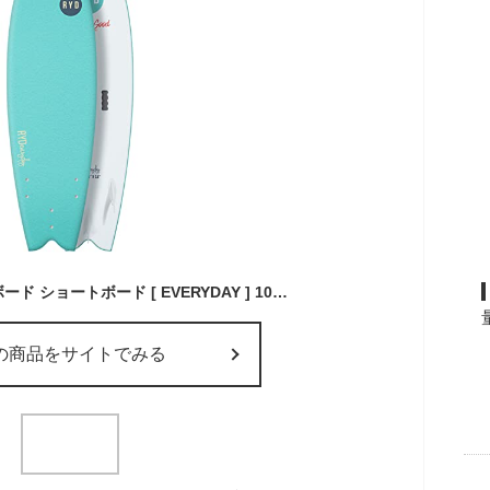
ライド(RYD) ソフトボード ショートボード [ EVERYDAY ] 100%防水フォーム使用 ダブル ストリンガー カメラマウント可能 [ 全長 5.10 ft ] アクアブルー ST12021650 【正規品】
の商品をサイトでみる