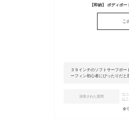
こ
３９インチのソフトサーフボー
ーフィン初心者にぴったりだと
サー
回答された質問
は？
全