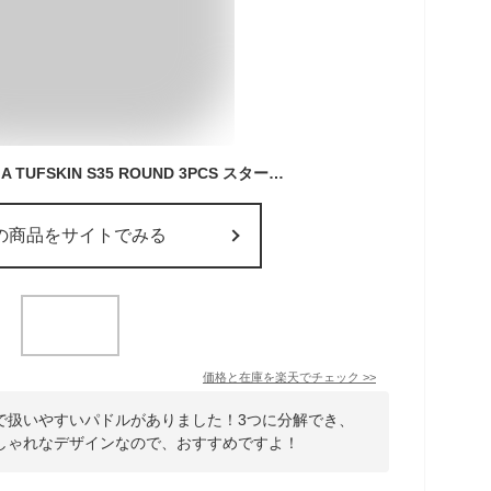
22 STARBOARD LIMA TUFSKIN S35 ROUND 3PCS スターボード リマ フィラメントワインディング 3ピース パドルボード カーボン SUP サップ
の商品をサイトでみる
価格と在庫を
楽天
でチェック
>>
で扱いやすいパドルがありました！3つに分解でき、
しゃれなデザインなので、おすすめですよ！