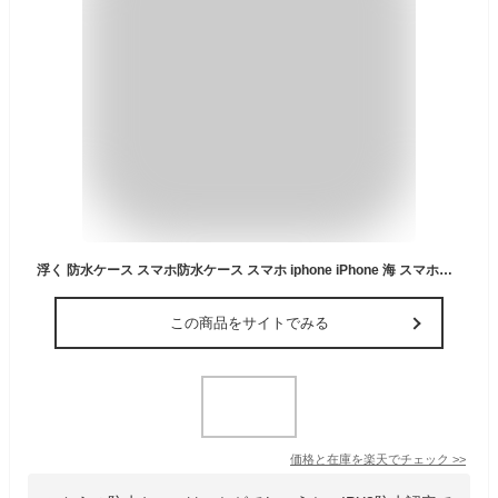
浮く 防水ケース スマホ防水ケース スマホ iphone iPhone 海 スマホ用 完全防水 ポーチ 小物 防水ポーチ 撮影 水中撮影 携帯 プール お風呂 アウトドア IPX8防水認定 7.2インチ以下機種対応 ホワイト ピンク グリーン ブルー
この商品をサイトでみる
価格と在庫を
楽天
でチェック
>>