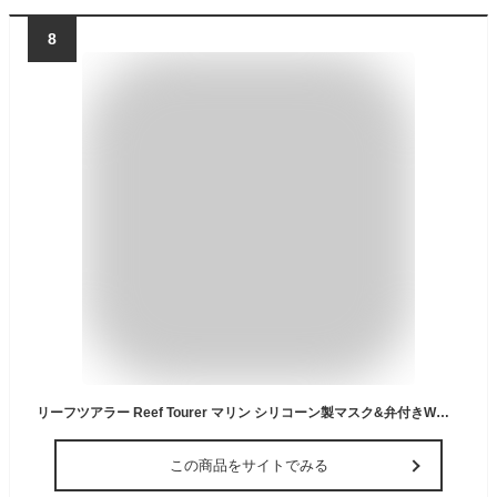
8
リーフツアラー Reef Tourer マリン シリコーン製マスク&弁付きWガードシュノーケル 2点セット 10歳～大人用 ユニセックス ストラップ簡単調整 シュノーケリング スノーケリング マリン レジャー RC0117 GMBK
この商品をサイトでみる