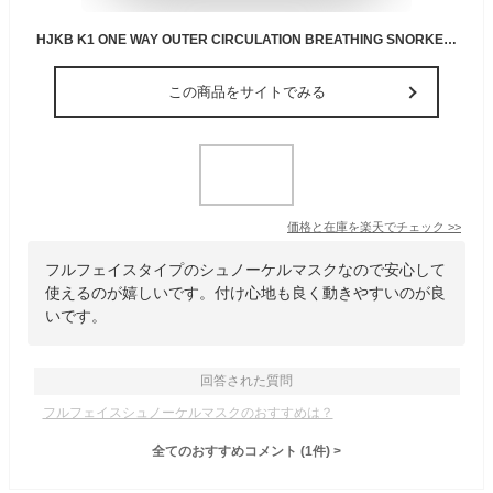
HJKB K1 ONE WAY OUTER CIRCULATION BREATHING SNORKELING MASK スイム シュノーケルマスク ゴーグル LAL(エルエーエル)最新モデル【アメリカで大人気の楽しい USA直輸入 フルフェイスマスク 水中マスク 循環の呼吸 快適な プール 水遊び 海水浴 川遊び レジャー】
この商品をサイトでみる
価格と在庫を
楽天
でチェック
>>
フルフェイスタイプのシュノーケルマスクなので安心して
使えるのが嬉しいです。付け心地も良く動きやすいのが良
いです。
回答された質問
フルフェイスシュノーケルマスクのおすすめは？
全てのおすすめコメント
(
1
件)
>