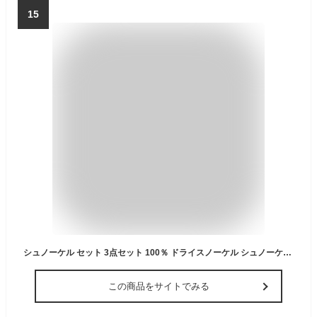
15
シュノーケル セット 3点セット 100％ ドライスノーケル シュノーケリングセット マスク フィン 素潜り スノーケリング HeleiWaho ヘレイワホ Kalama 3点 大人 水中メガネ ゴーグル 足ヒレ メッシュバッグ プレゼント 夏休み 海水浴
この商品をサイトでみる