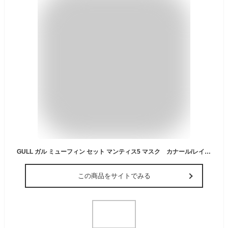
GULL ガル ミューフィン セット マンティス5 マスク カナール/レイラドライ スノーケル 軽器材 3点セット 安心の日本製 男性 女性 軽機材 メンズ レディース【送料無料】
この商品をサイトでみる