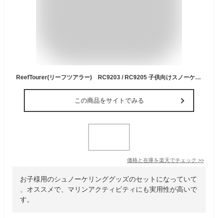
ReefTourer(リーフツアラー) RC9203 / RC9205 子供向けスノーケリング2点セット(マスク＆スノーケル) 子供用 4〜9才向け エラストマー製 RC-9203 キッズ シュノーケリング 用 マスク スノーケル 2点セット スノーケリング ゴーグル シュノーケル ジュニア 水中メガネ
この商品をサイトでみる
価格と在庫を
楽天
でチェック
>>
お子様用のシュノーケリンググッズのセットになっていて
、オススメで、マリンアクティビティにも実用性が高いで
す。