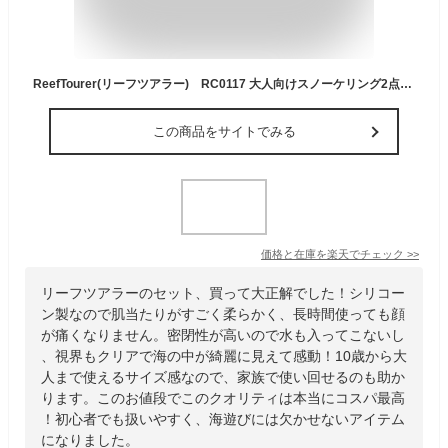
ReefTourer(リーフツアラー) RC0117 大人向けスノーケリング2点セット 水中ゴーグル スノーケル＆マスク シリコーン製 2点セット シュノーケリング セット 水中メガネ シュノーケル 10歳から大人向け 男女兼用 メンズ レディス 子供から大人
この商品をサイトでみる
価格と在庫を
楽天
でチェック
>>
リーフツアラーのセット、買って大正解でした！シリコー
ン製なので肌当たりがすごく柔らかく、長時間使っても顔
が痛くなりません。密閉性が高いので水も入ってこないし
、視界もクリアで海の中が綺麗に見えて感動！10歳から大
人まで使えるサイズ感なので、家族で使い回せるのも助か
ります。このお値段でこのクオリティは本当にコスパ最高
！初心者でも扱いやすく、海遊びには欠かせないアイテム
になりました。