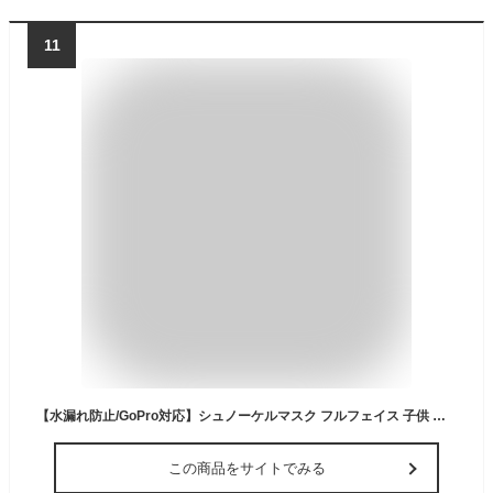
11
【水漏れ防止/GoPro対応】シュノーケルマスク フルフェイス 子供 大人 折りたたみ コンパクト スノーケル 水中ゴーグル キッズ 小学生【送料無料】 スノーケル シュノーケリングセット コンパクト 水漏れ防止 海水浴 川遊び 初心者 夏休み あす楽 沖縄 プール 男女兼用
この商品をサイトでみる