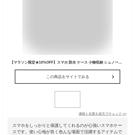
【マラソン限定★10%OFF】スマホ 防水 ケース 小物収納 シュノーケル ダブルポケット wポケット IPX8 完全防水 小銭入れ ストラップ付き 浮かぶ 浮く レジャー 浮く プール ショルダー 海の中 お風呂 アウトドア 首かけ 斜め掛け iPhone 通話対応
この商品をサイトでみる
価格と在庫を
楽天
でチェック
>>
スマホをしっかりと保護してくれるのが心強いスマホケー
スです。使い心地が良く色んな場面で活躍するアイテムで