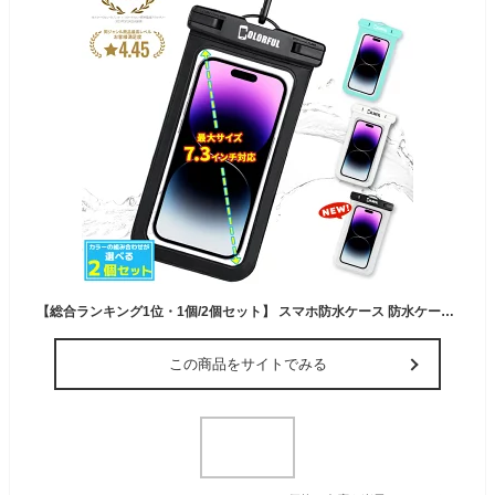
【総合ランキング1位・1個/2個セット】 スマホ防水ケース 防水ケース 防水スマホケース 完全防水 防水等級IPX8 気密性抜群 iPhone Android 全機種対応 指紋認証 Face ID 認証 操作可能 水中撮影 お風呂 海水浴 マリン 水泳 小物入れ お金収納 サーフィン 海 防水ポーチ
この商品をサイトでみる