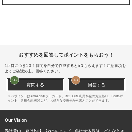
おすすめを回答してポイントをもらおう！
1回答につき
1Ｇ
！質問を自分で作成すると
5Ｇ
もらえます！注意事項を
よくご確認の上、回答ください。
5
G
1
G
質問する
回答する
※ＧポイントはAmazonギフトカード、BIGLOBE利用料金のお支払い、Pontaポ
イント、各種金融機関など、お好きな交換先から選ぶことができます。
Our Vision
春は登山、夏は釣り、秋はキャンプ、冬は天体観測。どんなとき