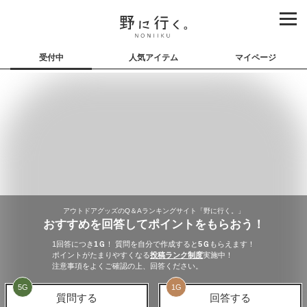
受付中
人気アイテム
マイページ
アウトドアグッズのQ＆Aランキングサイト「野に行く。」
おすすめを回答してポイントをもらおう！
1回答につき
1
Ｇ
！ 質問を自分で作成すると
5
Ｇ
もらえます！
ポイントがたまりやすくなる
投稿ランク制度
実施中！
注意事項をよくご確認の上、回答ください。
5
G
1
G
質問する
回答する