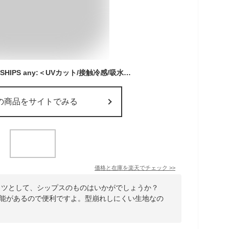
【SALE／30%OFF】SHIPS any:＜UVカット/接触冷感/吸水速乾/洗濯機可能＞USAコットン ギャザー TEE SHIPS any シップス トップス カットソー・Tシャツ ネイビー ホワイト カーキグリーン【RBA_E】[Rakuten Fashion]
の商品をサイトでみる
価格と在庫を
楽天
でチェック
>>
ャツとして、シップスのものはいかがでしょうか？
機能があるので便利ですよ。型崩れしにくい生地なの