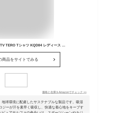
[アディダス] 半袖 ACTV TERO Tシャツ KQD84 レディース ピュアサルファ (JP0014)
の商品をサイトでみる
価格と在庫を
Amazon
でチェック
>>
、地球環境に配慮したサステナブルな製品です。吸湿
クノロジーが汗を素早く吸収し、快適な着心地をキープす
なピュアサルファの色合いは、スポーツシーンやカジ