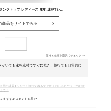
【6%OFFクーポン】タンクトップ レディース 無地 速乾Tシャツ ノースリーブ レディース 丸首 ノースリーブTシャツ 着痩せ効果 レディーストップス スリーブレス 涼しい 細身 ティーシャツ インナー
の商品をサイトでみる
価格と在庫を
楽天
でチェック
>>
をかいても速乾素材ですぐに乾き、旅行でも日常的に
。
ス用の速乾Tシャツ！旅行で着るすぐ乾くおしゃれウェアのおす
えて！
てのおすすめコメント
(
1
件)
>