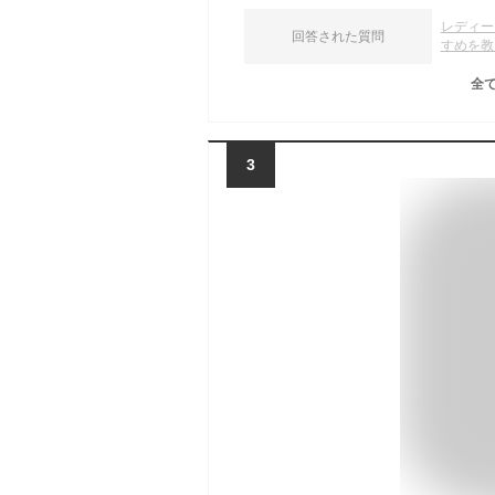
レディー
回答された質問
すめを教
全
3