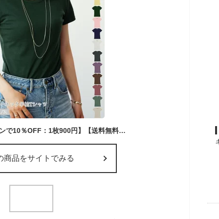
【2枚以上購入クーポンで10％OFF：1枚900円】【送料無料】【メール便対応[M便 1/2]】◇ カットソー tシャツ トップス レディース クルーネック シンプル インナー 制服 ◇ ■デオドラントCOOL■吸汗速乾 無地 クルーネック 半袖 Tシャツ (S/M/L/LL/3L)［5459954600］
の商品をサイトでみる