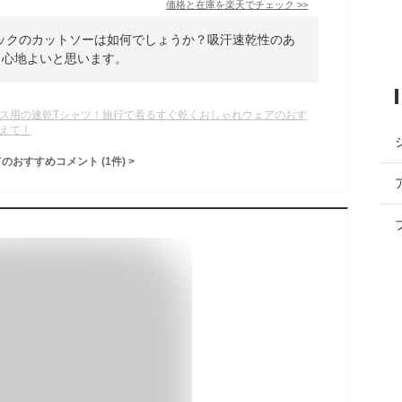
価格と在庫を
楽天
でチェック
>>
ックのカットソーは如何でしょうか？吸汗速乾性のあ
と心地よいと思います。
ス用の速乾Tシャツ！旅行で着るすぐ乾くおしゃれウェアのおす
えて！
てのおすすめコメント
(
1
件)
>