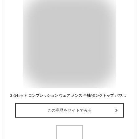
2点セット コンプレッション ウェア メンズ 半袖/タンクトップ パワーストレッチ アンダー スポーツ シャツ 通気防臭 冷感 夏用 [UVカット + 吸汗速乾] ランニング トレーニング フィットネス スポーツ ベースレイヤー 伸縮性
この商品をサイトでみる