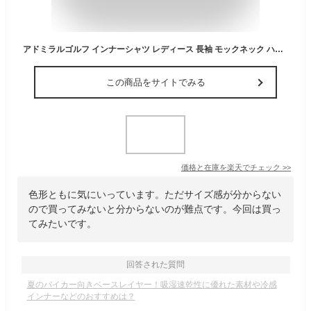
アドミラルゴルフ インナーシャツ レディース 長袖 モックネック ハイネック 吸水速乾 UVカット ストレッチ アンダーシャツ ベースレイヤー インナー ゴルフウェア ブランド 無地 シンプル 春 夏 秋 ADLA348 Admiral
この商品をサイトでみる
価格と在庫を
楽天
でチェック
>>
色形ともに気にいっています。ただサイズ感が分からない
ので買ってみないと分からないのが難点です。今回は買っ
てみたいです。
回答された質問
夏のバイカー向きベースレイヤー！吸湿速乾性に優れた素材や冷感
インナーなどのおすすめは？