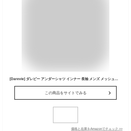
[Darevie] ダレビー アンダーシャツ インナー 長袖 メンズ メッシュシ 春夏秋冬 ランニング アウトドア ロードバイクウェア 自転車 スポーツ 服 高弾性 吸汗速乾 通気 抗菌防臭 クール (S-M, ブラック)
この商品をサイトでみる
価格と在庫を
Amazon
でチェック
>>