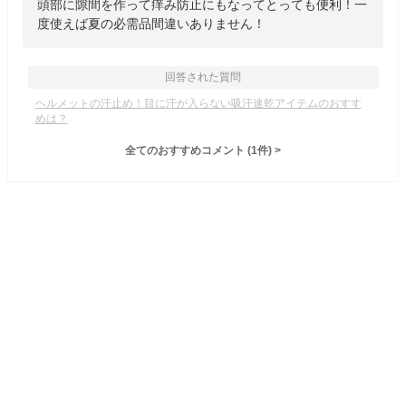
頭部に隙間を作って痒み防止にもなってとっても便利！一
度使えば夏の必需品間違いありません！
回答された質問
ヘルメットの汗止め！目に汗が入らない吸汗速乾アイテムのおすす
めは？
全てのおすすめコメント
(
1
件)
>