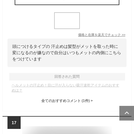
価格と在庫を
楽天
でチェック
>>
頭につけるタイプの 汗止めは髪型がメットを取った時に
変になるのが嫌なので自分はいつもメットの内側にこちら
をつけています
回答された質問
ヘルメットの汗止め！目に汗が入らない吸汗速乾アイテムのおすす
めは？
全てのおすすめコメント
(
1
件)
>
17