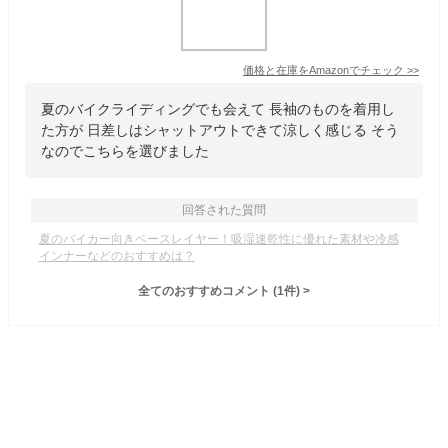
価格と在庫を
Amazon
でチェック
>>
夏のバイクライディングでも会えて 長袖のものを着用し
た方が 日差しはシャットアウトできて涼しく感じる そう
なのでこちらを選びました
回答された質問
夏のバイカー向きベースレイヤー！吸湿速乾性に優れた素材や冷感
インナーなどのおすすめは？
全てのおすすめコメント
(
1
件)
>