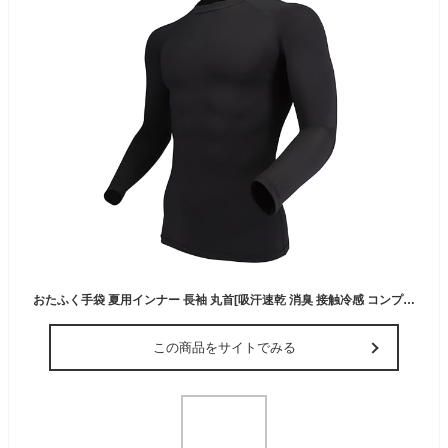
おたふく手袋 夏用インナー 長袖 丸首[吸汗速乾 消臭 接触冷感 コンプレッション メンズ] JW-623 ブラック Mサイズ
この商品をサイトでみる