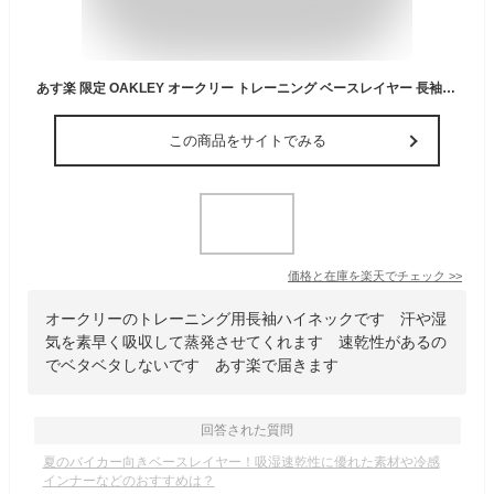
あす楽 限定 OAKLEY オークリー トレーニング ベースレイヤー 長袖 ハイネック 裏起毛 TECHNICAL BASE LAYER LS MOCK 3.0 FOA405784 oak23fw 2024summer
この商品をサイトでみる
価格と在庫を
楽天
でチェック
>>
オークリーのトレーニング用長袖ハイネックです 汗や湿
気を素早く吸収して蒸発させてくれます 速乾性があるの
でベタベタしないです あす楽で届きます
回答された質問
夏のバイカー向きベースレイヤー！吸湿速乾性に優れた素材や冷感
インナーなどのおすすめは？