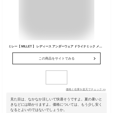
ミレー【 MILLET 】 レディース アンダーウェア ドライナミック メッシュ ショートスリーブ 2025年春夏継続MODEL 【 MIV01278 ベースレイヤー アンダー インナー 下着 女性 アウトドア 登山 】【翌日配達対象】【メール便は翌日配達不可】[M便 1/1][自社倉庫]
この商品をサイトでみる
価格と在庫を
楽天
でチェック
>>
見た目は、なかなか涼しいて快適そうですよ。夏の暑いと
きなどには助かりますよ。価格については、もう少し安く
なるとよいのではないでしょうか。