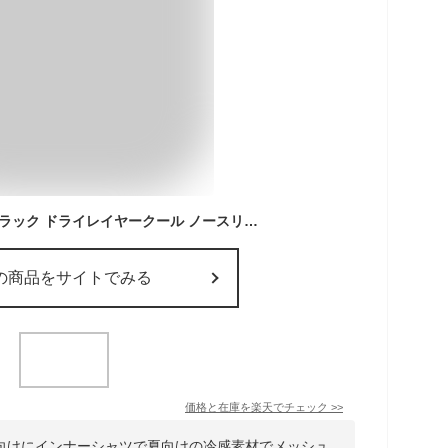
finetrack ファイントラック ドライレイヤークール ノースリーブ FUM0825 メンズ タンクトップ インナーシャツ アンダーシャツ アンダーウェア 夏用 冷感 汗冷え防止 メッシュ生地 登山 山登り ハイキング ランニング トレラン マラソン スポーツ アウトドア
の商品をサイトでみる
価格と在庫を
楽天
でチェック
>>
向けにインナーシャツで夏向けの冷感素材でメッシュ