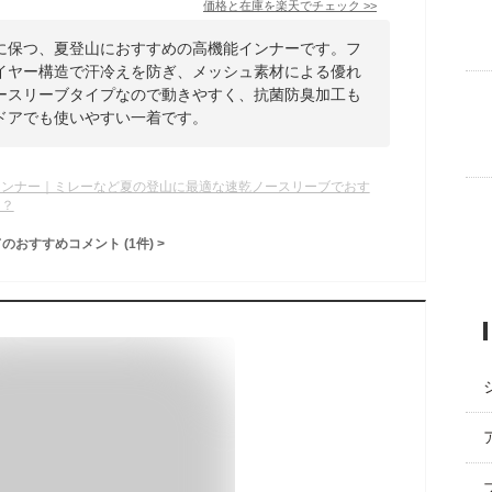
価格と在庫を
楽天
でチェック
>>
に保つ、夏登山におすすめの高機能インナーです。フ
イヤー構造で汗冷えを防ぎ、メッシュ素材による優れ
ースリーブタイプなので動きやすく、抗菌防臭加工も
ドアでも使いやすい一着です。
インナー｜ミレーなど夏の登山に最適な速乾ノースリーブでおす
は？
てのおすすめコメント
(
1
件)
>