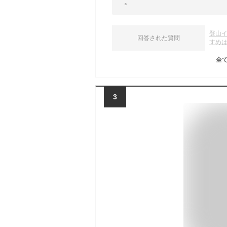
。
登山
回答された質問
すめ
全
3