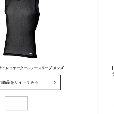
ファイントラック ドライレイヤークールノースリーブ メンズ finetrack FUM0825 トップス ノースリーブ ベースレイヤー アンダーウェア 下着 インナー 抗菌 防臭 メッシュ フェス おしゃれ キャンプ アウトドア
の商品をサイトでみる