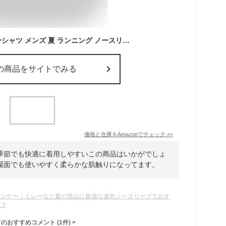
[KEFITEVD] インナーシャツ メンズ 夏 ランニング ノースリーブ 吸汗 インナー 綿 タンクトップ 柔らかい 肌着 軽量 下着 カーキM
の商品をサイトでみる
価格と在庫を
Amazon
でチェック
>>
季節でも快適に着用しやすいこの商品はいかがでしょ
場面でも使いやすく柔らかな肌触りになってます。
インナー｜ミレーなど夏の登山に最適な速乾ノースリーブでおす
は？
てのおすすめコメント
(
1
件)
>