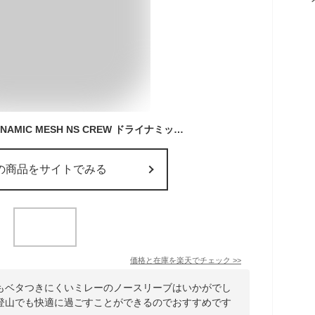
MILLET(ミレー) DRYNAMIC MESH NS CREW ドライナミック メッシュ ノースリーブ クルー メンズ トップ 肌着 スポーツ 快適 汗【メール便対応可】 [MIVO1248]
の商品をサイトでみる
価格と在庫を
楽天
でチェック
>>
もベタつきにくいミレーのノースリーブはいかがでし
登山でも快適に過ごすことができるのでおすすめです