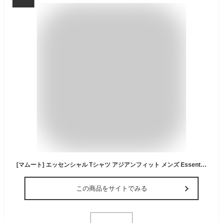
[マムート] エッセンシャル Tシャツ アジアンフィット メンズ Essential T-Shirt AF Men 1017-05080 white PRT1
この商品をサイトでみる