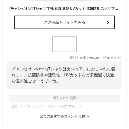
[チャンピオン] Tシャツ 半袖 丸首 速乾 UVカット 抗菌防臭 スクリプトロゴ ショートスリーブTシャツ WOMEN’S SPORTS CW-DS311-453-L
この商品をサイトでみる
価格と在庫を
Amazon
でチェック
>>
チャンピオンの半袖Tシャツはカジュアルにおしゃれに着
れます。抗菌防臭や速乾性、UVカットなど多機能で快適
な夏が過ごせそうですね。
回答された質問
速乾Tシャツ｜レディース向けのおすすめは？
全てのおすすめコメント
(
1
件)
>