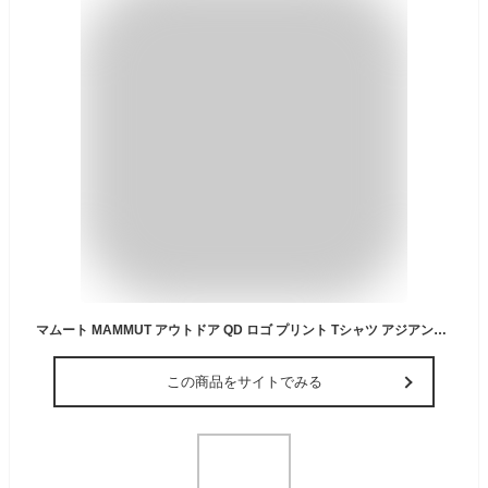
マムート MAMMUT アウトドア QD ロゴ プリント Tシャツ アジアンフィット メンズ 男性 半袖 トップス 速乾 軽量 柔軟 高機能 高品質 お出かけ 旅行 1017-02012 101702012 00253
この商品をサイトでみる