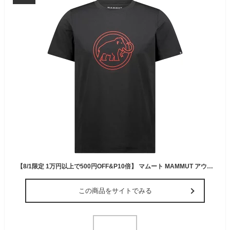
【8/1限定 1万円以上で500円OFF&P10倍】 マムート MAMMUT アウトドア QD ロゴ プリント Tシャツ アジアンフィット メンズ 男性 半袖 トップス 速乾 軽量 柔軟 高機能 高品質 お出かけ 旅行 1017-02012 101702012 00413
この商品をサイトでみる