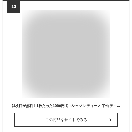
13
【3枚目が無料！1枚たった1066円!!】tシャツ レディース 半袖 ティーシャツ 夏服 丸首 吸汗速乾 通気 オーバーサイズ カットソー ロング 5分袖 おしゃれ 日常 通勤 オフィス カジュアル シンプル ベーシック ブラック ホワイト グレー ピンク ベージュ
この商品をサイトでみる