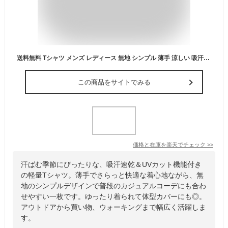
送料無料 Tシャツ メンズ レディース 無地 シンプル 薄手 涼しい 吸汗速乾 UVカット 日除け ドライ DRY 4.4オンス スポーツ カラー 紫外線対策 服 春 夏 ゆったり 体型カバー コンパクト アウトドア スポーツ 運動会 ジム ウォーキング SALE ％OFF
この商品をサイトでみる
価格と在庫を
楽天
でチェック
>>
汗ばむ季節にぴったりな、吸汗速乾＆UVカット機能付き
の軽量Tシャツ。薄手でさらっと快適な着心地ながら、無
地のシンプルデザインで普段のカジュアルコーデにも合わ
せやすい一枚です。ゆったり着られて体型カバーにも◎。
アウトドアから買い物、ウォーキングまで幅広く活躍しま
す。