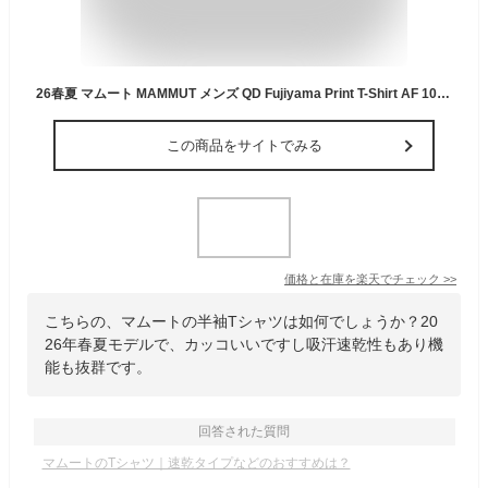
26春夏 マムート MAMMUT メンズ QD Fujiyama Print T-Shirt AF 1017-06360 半袖 Tシャツ 吸汗速乾 富士山 山開き アウトドア 登山 キャンプ
この商品をサイトでみる
価格と在庫を
楽天
でチェック
>>
こちらの、マムートの半袖Tシャツは如何でしょうか？20
26年春夏モデルで、カッコいいですし吸汗速乾性もあり機
能も抜群です。
回答された質問
マムートのTシャツ｜速乾タイプなどのおすすめは？